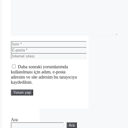
Yorum
İsim
E-
posta
İnternet
sitesi
Daha sonraki yorumlarımda
kullanılması için adım, e-posta
adresim ve site adresim bu tarayıcıya
kaydedilsin.
Ara
Ara