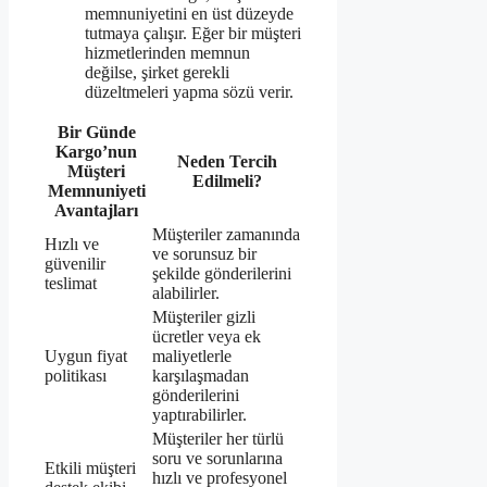
memnuniyetini en üst düzeyde
tutmaya çalışır. Eğer bir müşteri
hizmetlerinden memnun
değilse, şirket gerekli
düzeltmeleri yapma sözü verir.
Bir Günde
Kargo’nun
Neden Tercih
Müşteri
Edilmeli?
Memnuniyeti
Avantajları
Müşteriler zamanında
Hızlı ve
ve sorunsuz bir
güvenilir
şekilde gönderilerini
teslimat
alabilirler.
Müşteriler gizli
ücretler veya ek
Uygun fiyat
maliyetlerle
politikası
karşılaşmadan
gönderilerini
yaptırabilirler.
Müşteriler her türlü
soru ve sorunlarına
Etkili müşteri
hızlı ve profesyonel