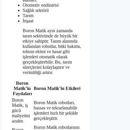
Otomotiv endüstrisi
Sağlık sektörü
Tarım
İnşaat
Boron Matik aynı zamanda
tarım sektöründe de büyük bir
etkiye sahiptir. Tarım alanında
kullanılan robotlar, bitki bakımı,
tohum ekimi ve hasat gibi
işlemleri otomatik olarak
gerçekleştirebilir. Bu, tarım
süreçlerini kolaylaştırır ve
verimliliği artırır.
Boron
Matik’in
Boron Matik’in Etkileri
Faydaları
Boron
Boron Matik robotları,
Matik, iş
hassas ve tekrarlanabilir
gücü
işlemleri hızlı bir şekilde
maliyetini
gerçekleştirir.
azaltır.
Boron Matik robotlarının
Boron