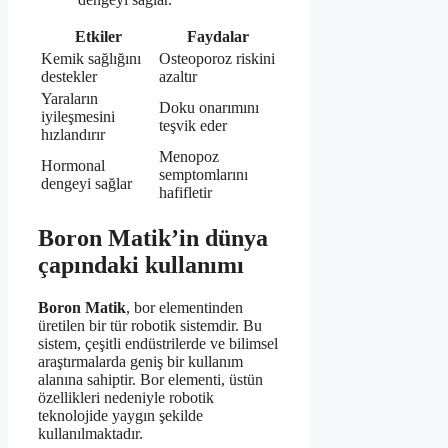
Etkiler
Faydalar
Kemik sağlığını
Osteoporoz riskini
destekler
azaltır
Yaraların
Doku onarımını
iyileşmesini
teşvik eder
hızlandırır
Menopoz
Hormonal
semptomlarını
dengeyi sağlar
hafifletir
Boron Matik’in dünya
çapındaki kullanımı
Boron Matik
, bor elementinden
üretilen bir tür robotik sistemdir. Bu
sistem, çeşitli endüstrilerde ve bilimsel
araştırmalarda geniş bir kullanım
alanına sahiptir. Bor elementi, üstün
özellikleri nedeniyle robotik
teknolojide yaygın şekilde
kullanılmaktadır.