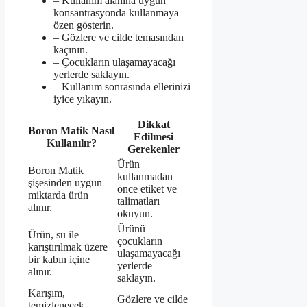
– Kullanım alanına uygun
konsantrasyonda kullanmaya
özen gösterin.
– Gözlere ve cilde temasından
kaçının.
– Çocukların ulaşamayacağı
yerlerde saklayın.
– Kullanım sonrasında ellerinizi
iyice yıkayın.
Dikkat
Boron Matik Nasıl
Edilmesi
Kullanılır?
Gerekenler
Ürün
Boron Matik
kullanmadan
şişesinden uygun
önce etiket ve
miktarda ürün
talimatları
alınır.
okuyun.
Ürünü
Ürün, su ile
çocukların
karıştırılmak üzere
ulaşamayacağı
bir kabın içine
yerlerde
alınır.
saklayın.
Karışım,
Gözlere ve cilde
temizlenecek