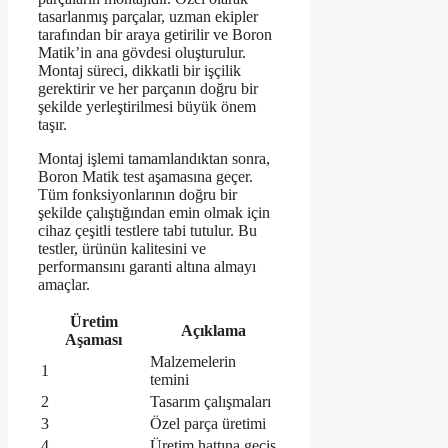
tasarlanmış parçalar, uzman ekipler
tarafından bir araya getirilir ve Boron
Matik’in ana gövdesi oluşturulur.
Montaj süreci, dikkatli bir işçilik
gerektirir ve her parçanın doğru bir
şekilde yerleştirilmesi büyük önem
taşır.
Montaj işlemi tamamlandıktan sonra,
Boron Matik test aşamasına geçer.
Tüm fonksiyonlarının doğru bir
şekilde çalıştığından emin olmak için
cihaz çeşitli testlere tabi tutulur. Bu
testler, ürünün kalitesini ve
performansını garanti altına almayı
amaçlar.
Üretim
Açıklama
Aşaması
Malzemelerin
1
temini
2
Tasarım çalışmaları
3
Özel parça üretimi
4
Üretim hattına geçiş