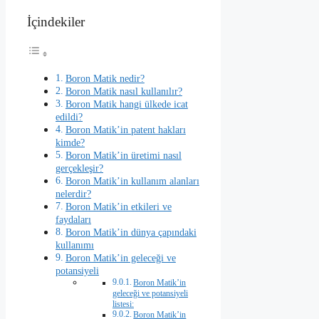
İçindekiler
Boron Matik nedir?
Boron Matik nasıl kullanılır?
Boron Matik hangi ülkede icat
edildi?
Boron Matik’in patent hakları
kimde?
Boron Matik’in üretimi nasıl
gerçekleşir?
Boron Matik’in kullanım alanları
nelerdir?
Boron Matik’in etkileri ve
faydaları
Boron Matik’in dünya çapındaki
kullanımı
Boron Matik’in geleceği ve
potansiyeli
Boron Matik’in
geleceği ve potansiyeli
listesi:
Boron Matik’in