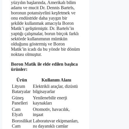
yüzyılın başlarında, Amerikalı bilim
adamı ve mucit Dr. Dennis Bartels,
boronun potansiyelini keşfetmek ve
onu endüstride daha yaygın bir
şekilde kullanmak amacıyla Boron
Matik’i geliştirmiştir. Dr. Bartels’in
yaptığı çalışmalar, borun birçok farklı
sektörde kullanımının mümkün
olduğunu göstermiş ve Boron
Matik’in icadı da bu yönde bir dönüm
noktası olmuştur.
Boron Matik ile elde edilen başlıca
ürünler:
Ürün
Kullanım Alanı
Lityum
Elektrikli araçlar, dizüstü
Bataryalar
bilgisayarlar
Güneş
Yenilenebilir enerji
Panelleri
kaynakları
Cam
Otomotiv, havacılık,
Elyafı
inşaat
Borosilikat
Laboratuvar ekipmanları,
Cam
ısı dayanıklı camlar