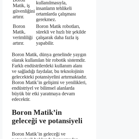
kullanılmasıyla,
Matik, iş
insanların tehlikeli
güvenliğini
ortamlarda çalışması
artırır.
gerekmez.
Boron
Boron Matik robotları,
Matik,
sürekli ve hızlı bir şekilde
verimliliği
çalışarak daha fazla iş
artırır.
yapabilir.
Boron Matik, dünya genelinde yaygın
olarak kullanılan bir robotik sistemdir.
Farklı endüstrilerdeki kullanım alanı
ve sağladığı faydalar, bu teknolojinin
gelecekteki potansiyelini artırmaktadır.
Boron Matik’in gelişimi ve yenilikleri,
endüstriyel ve bilimsel alanlarda
büyük bir etki yaratmaya devam
edecektir.
Boron Matik’in
geleceği ve potansiyeli
Boron Matik’in geleceği ve