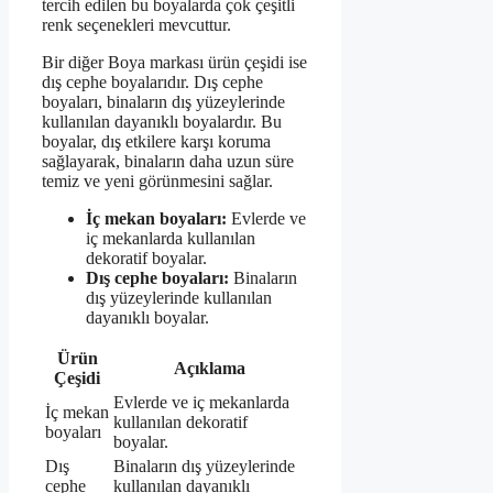
tercih edilen bu boyalarda çok çeşitli
renk seçenekleri mevcuttur.
Bir diğer Boya markası ürün çeşidi ise
dış cephe boyalarıdır. Dış cephe
boyaları, binaların dış yüzeylerinde
kullanılan dayanıklı boyalardır. Bu
boyalar, dış etkilere karşı koruma
sağlayarak, binaların daha uzun süre
temiz ve yeni görünmesini sağlar.
İç mekan boyaları:
Evlerde ve
iç mekanlarda kullanılan
dekoratif boyalar.
Dış cephe boyaları:
Binaların
dış yüzeylerinde kullanılan
dayanıklı boyalar.
Ürün
Açıklama
Çeşidi
Evlerde ve iç mekanlarda
İç mekan
kullanılan dekoratif
boyaları
boyalar.
Dış
Binaların dış yüzeylerinde
cephe
kullanılan dayanıklı