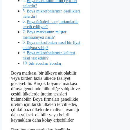
Boya markasının ürün çeşitleri
nelerdir?
Boya mikrofonlarının özellikleri
nelerdir?
Boya ürünleri hangi ortamlarda
tercih ediliyor?
Boya markasının müşteri
memnuniyeti nasıl?
Boya mikrofonları nasıl bir fiyat
aralığına sahip?
Boya mikrofonlarının kalitesi
nasıl test edilir?
Sık Sorulan Sorular
Boya markası, bir ülkeye ait olabilir
veya birden fazla ülkede faaliyet
gösterebilir. Birçok boyama markası
dünya genelinde bilinirliğe sahiptir ve
çeşitli ülkelerde üretim tesisleri
bulunabilir. Boya firmaları genellikle
üretim için farklı ülkeleri tercih eder,
çünkü bazı ülkelerde maliyet avantajı
daha yüksek olabilir veya belirli
kaynaklara daha kolay erişebilirler.
Bazı boyama markaları özellikle