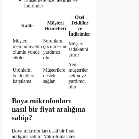
Müşterilere özel teklifler ve
indirimler
Özel
Müşteri
Teklifler
Kalite
Hizmetleri
ve
İndirimler
Müşteri
Sorunların
Müşteri
memnuniyetini
çözülmesine
sadakatini
olumlu yönde
yardımcı
artırır
etkiler
olur
Yeni
Ürünlerin
Müşterilere
müşteriler
beklentileri
destek
çekmeye
karşılama
sağlar
yardımcı
olur
Boya mikrofonları
nasıl bir fiyat aralığına
sahip?
Boya mikrofonları nasıl bir fiyat
aralığına sahip? Mikrofonlar, ses