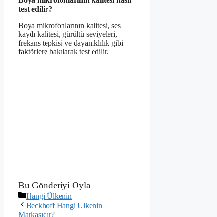
Boya mikrofonlarının kalitesi nasıl
test edilir?
Boya mikrofonlarının kalitesi, ses
kaydı kalitesi, gürültü seviyeleri,
frekans tepkisi ve dayanıklılık gibi
faktörlere bakılarak test edilir.
Bu Gönderiyi Oyla
Kategoriler
Hangi Ülkenin
Beckhoff Hangi Ülkenin
Markasıdır?