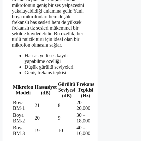
mikrofonun geniş bir ses yelpazesini
yakalayabildiği anlamına gelir. Yani,
boya mikrofonları hem düşük
frekanslı bas sesleri hem de yüksek
frekanslı tiz sesleri mükemmel bir
şekilde kaydedebilir. Bu özellik, her
türlü müzik türü için ideal olan bir
mikrofon olmasını sağlar.
Hassasiyetli ses kaydı
yapabilme özelliği
Düşük gürültü seviyeleri
Geniş frekans tepkisi
Gürültü
Frekans
Mikrofon
Hassasiyet
Seviyesi
Tepkisi
Modeli
(dB)
(dB)
(Hz)
Boya
20 –
21
8
BM-1
20,000
Boya
30 –
20
9
BM-2
18,000
Boya
40 –
19
10
BM-3
16,000