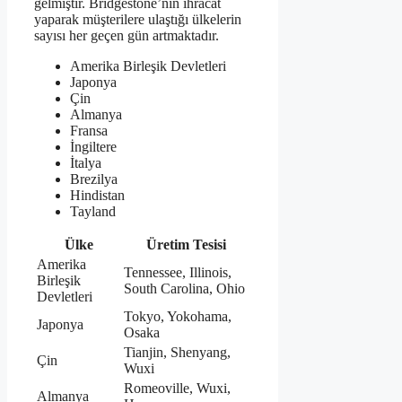
gelmiştir. Bridgestone’nin ihracat
yaparak müşterilere ulaştığı ülkelerin
sayısı her geçen gün artmaktadır.
Amerika Birleşik Devletleri
Japonya
Çin
Almanya
Fransa
İngiltere
İtalya
Brezilya
Hindistan
Tayland
Ülke
Üretim Tesisi
Amerika
Tennessee, Illinois,
Birleşik
South Carolina, Ohio
Devletleri
Tokyo, Yokohama,
Japonya
Osaka
Tianjin, Shenyang,
Çin
Wuxi
Romeoville, Wuxi,
Almanya