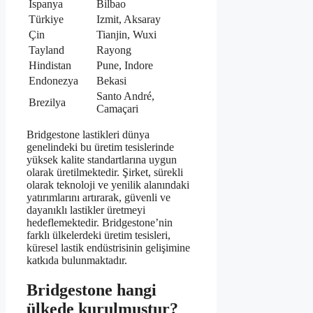
İspanya
Bilbao
Türkiye
Izmit, Aksaray
Çin
Tianjin, Wuxi
Tayland
Rayong
Hindistan
Pune, Indore
Endonezya
Bekasi
Santo André,
Brezilya
Camaçari
Bridgestone lastikleri dünya
genelindeki bu üretim tesislerinde
yüksek kalite standartlarına uygun
olarak üretilmektedir. Şirket, sürekli
olarak teknoloji ve yenilik alanındaki
yatırımlarını artırarak, güvenli ve
dayanıklı lastikler üretmeyi
hedeflemektedir. Bridgestone’nin
farklı ülkelerdeki üretim tesisleri,
küresel lastik endüstrisinin gelişimine
katkıda bulunmaktadır.
Bridgestone hangi
ülkede kurulmuştur?