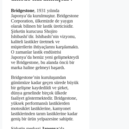
Bridgestone
, 1931 yılında
Japonya’da kurulmuştur. Bridgestone
Corporation, ülkemizde de yaygın
olarak bilinen bir lastik üreticisidir.
Şirketin kurucusu Shojiro
Ishibashi’dir. Ishibashi’nin vizyonu,
kaliteli lastikler üretmek ve
müşterilerin ihtiyaçlarını karşılamaktı.
O zamanlar lastik endüstrisi
Japonya’da henüz yeni gelişmekteydi
ve Bridgestone, bu alanda öncü bir
marka haline gelmeyi başardı.
Bridgestone’nin kuruluşundan
günümüze kadar geçen sürede büyük
bir gelişme kaydedildi ve şirket,
dünya genelinde birçok ülkede
faaliyet göstermektedir. Bridgestone,
yüksek performanslı lastiklerden
motosiklet lastiklerine, kamyonet
lastiklerinden tarım lastiklerine kadar
geniş bir ürün yelpazesine sahiptir.
Şirketin merkezi
Japonya
‘da