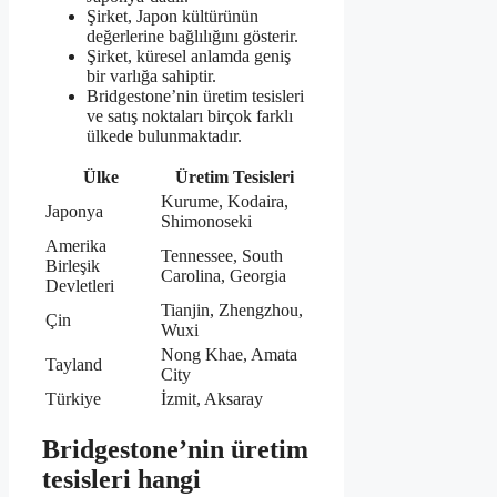
Şirket, Japon kültürünün
değerlerine bağlılığını gösterir.
Şirket, küresel anlamda geniş
bir varlığa sahiptir.
Bridgestone’nin üretim tesisleri
ve satış noktaları birçok farklı
ülkede bulunmaktadır.
Ülke
Üretim Tesisleri
Kurume, Kodaira,
Japonya
Shimonoseki
Amerika
Tennessee, South
Birleşik
Carolina, Georgia
Devletleri
Tianjin, Zhengzhou,
Çin
Wuxi
Nong Khae, Amata
Tayland
City
Türkiye
İzmit, Aksaray
Bridgestone’nin üretim
tesisleri hangi