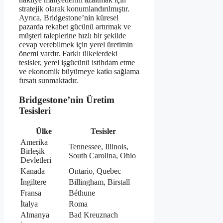
stratejik olarak konumlandırılmıştır.
Ayrıca, Bridgestone’nin küresel
pazarda rekabet gücünü artırmak ve
müşteri taleplerine hızlı bir şekilde
cevap verebilmek için yerel üretimin
önemi vardır. Farklı ülkelerdeki
tesisler, yerel işgücünü istihdam etme
ve ekonomik büyümeye katkı sağlama
fırsatı sunmaktadır.
Bridgestone’nin Üretim
Tesisleri
Ülke
Tesisler
Amerika
Tennessee, Illinois,
Birleşik
South Carolina, Ohio
Devletleri
Kanada
Ontario, Quebec
İngiltere
Billingham, Birstall
Fransa
Béthune
İtalya
Roma
Almanya
Bad Kreuznach