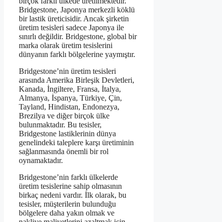
birçok farklı ülkede üretilmektedir.
Bridgestone, Japonya merkezli köklü
bir lastik üreticisidir. Ancak şirketin
üretim tesisleri sadece Japonya ile
sınırlı değildir. Bridgestone, global bir
marka olarak üretim tesislerini
dünyanın farklı bölgelerine yaymıştır.
Bridgestone’nin üretim tesisleri
arasında Amerika Birleşik Devletleri,
Kanada, İngiltere, Fransa, İtalya,
Almanya, İspanya, Türkiye, Çin,
Tayland, Hindistan, Endonezya,
Brezilya ve diğer birçok ülke
bulunmaktadır. Bu tesisler,
Bridgestone lastiklerinin dünya
genelindeki taleplere karşı üretiminin
sağlanmasında önemli bir rol
oynamaktadır.
Bridgestone’nin farklı ülkelerde
üretim tesislerine sahip olmasının
birkaç nedeni vardır. İlk olarak, bu
tesisler, müşterilerin bulunduğu
bölgelere daha yakın olmak ve
nakliye maliyetlerini azaltmak için