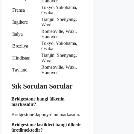
Hanover
Tokyo, Yokohama,
Fransa
Osaka
Tianjin, Shenyang,
İngiltere
Wuxi
Romeoville, Wuxi,
İtalya
Hanover
Tokyo, Yokohama,
Brezilya
Osaka
Tianjin, Shenyang,
Hindistan
Wuxi
Romeoville, Wuxi,
Tayland
Hanover
Sık Sorulan Sorular
Bridgestone hangi ülkenin
markasıdır?
Bridgestone Japonya’nın markasıdır.
Bridgestone lastikleri hangi ülkede
üretilmektedir?