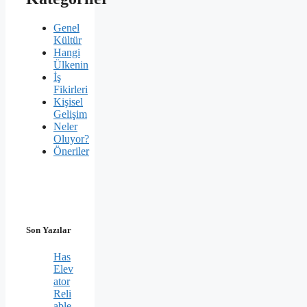
Genel
Kültür
Hangi
Ülkenin
İş
Fikirleri
Kişisel
Gelişim
Neler
Oluyor?
Öneriler
Son Yazılar
Has
Elev
ator
Reli
able