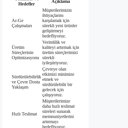
Açıklama
Hedefler
Müşterilerimizin
ihtiyaçlarını
Ar-Ge
karşılamak için
Çalışmaları
sürekli yeni ürünler
geliştirmeyi
hedefliyoruz.
Verimlilik ve
Üretim
kaliteyi artırmak için
Süreçlerinin
üretim süreçlerimizi
Optimizasyonu
sürekli
iyileştiriyoruz.
Çevreye olan
etkimizi minimize
Sürdürülebilirlik
etmek ve
ve Çevre Dostu
sürdürülebilir bir
Yaklaşım
gelecek için
çalışıyoruz.
Müşterilerimize
daha hızlı teslimat
süreleri sunarak
Hızlı Teslimat
memnuniyetlerini
artırmayı
hedefliyoruz.