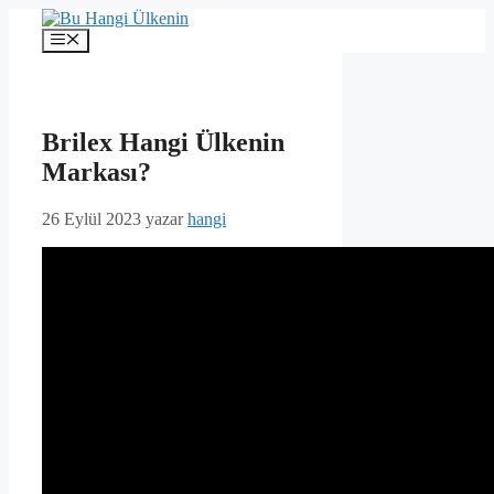
İçeriğe
atla
Menü
Brilex Hangi Ülkenin
Markası?
26 Eylül 2023
yazar
hangi