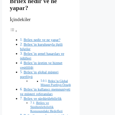
Brilex nedir ve ne
yapar?
İçindekiler
Brilex nedir ve ne yapar?
Brilex’in kuruluşuyla ilgili
bilgiler
Brilex’in genel başarıları ve
ödülleri
Brilex’in üretim ve hizmet
çeşitliliği
Brilex’in global müşteri
portföyü
Brilex’in Global
Müşteri Portföyü Örneği
Brilex’in kullanıcı memnuniyeti
ve müşteri referansları
Brilex ve sürdürülebilirlik
Brilex ve
Sürdürülebilirlik
Konusundaki Hedefleri