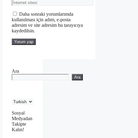
posta
İnternet
sitesi
Daha sonraki yorumlarımda
kullanılması için adım, e-posta
adresim ve site adresim bu tarayıcıya
kaydedilsin.
Ara
Ara
Sosyal
Medyadan
Takipte
Kalın!