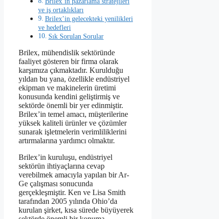
Brilex’in pazarlama stratejileri
ve iş ortaklıkları
Brilex’in gelecekteki yenilikleri
ve hedefleri
Sık Sorulan Sorular
Brilex, mühendislik sektöründe
faaliyet gösteren bir firma olarak
karşımıza çıkmaktadır. Kurulduğu
yıldan bu yana, özellikle endüstriyel
ekipman ve makinelerin üretimi
konusunda kendini geliştirmiş ve
sektörde önemli bir yer edinmiştir.
Brilex’in temel amacı, müşterilerine
yüksek kaliteli ürünler ve çözümler
sunarak işletmelerin verimliliklerini
artırmalarına yardımcı olmaktır.
Brilex’in kuruluşu, endüstriyel
sektörün ihtiyaçlarına cevap
verebilmek amacıyla yapılan bir Ar-
Ge çalışması sonucunda
gerçekleşmiştir. Ken ve Lisa Smith
tarafından 2005 yılında Ohio’da
kurulan şirket, kısa sürede büyüyerek
sektörde önemli bir konuma