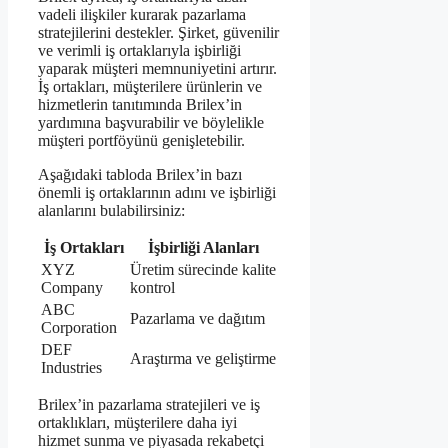
vadeli ilişkiler kurarak pazarlama
stratejilerini destekler. Şirket, güvenilir
ve verimli iş ortaklarıyla işbirliği
yaparak müşteri memnuniyetini artırır.
İş ortakları, müşterilere ürünlerin ve
hizmetlerin tanıtımında Brilex’in
yardımına başvurabilir ve böylelikle
müşteri portföyünü genişletebilir.
Aşağıdaki tabloda Brilex’in bazı
önemli iş ortaklarının adını ve işbirliği
alanlarını bulabilirsiniz:
İş Ortakları
İşbirliği Alanları
XYZ
Üretim sürecinde kalite
Company
kontrol
ABC
Pazarlama ve dağıtım
Corporation
DEF
Araştırma ve geliştirme
Industries
Brilex’in pazarlama stratejileri ve iş
ortaklıkları, müşterilere daha iyi
hizmet sunma ve piyasada rekabetçi