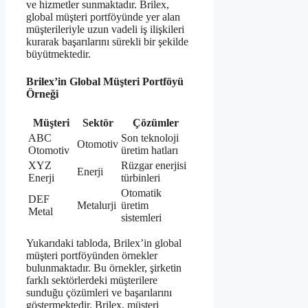
ve hizmetler sunmaktadır. Brilex,
global müşteri portföyünde yer alan
müşterileriyle uzun vadeli iş ilişkileri
kurarak başarılarını sürekli bir şekilde
büyütmektedir.
Brilex’in Global Müşteri Portföyü
Örneği
Müşteri
Sektör
Çözümler
ABC
Son teknoloji
Otomotiv
Otomotiv
üretim hatları
XYZ
Rüzgar enerjisi
Enerji
Enerji
türbinleri
Otomatik
DEF
Metalurji
üretim
Metal
sistemleri
Yukarıdaki tabloda, Brilex’in global
müşteri portföyünden örnekler
bulunmaktadır. Bu örnekler, şirketin
farklı sektörlerdeki müşterilere
sunduğu çözümleri ve başarılarını
göstermektedir. Brilex, müşteri