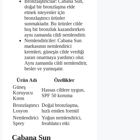
Bronzlaştırıcılar: Cabana Sun,
doğal bir bronzlaşma elde
etmek isteyenler için
bronzlaştırıcı ürünler
sunmaktadır. Bu ürünler cilde
hoş bir bronzluk kazandırırken
aynı zamanda cildi nemlendirir.
Nemlendiriciler: Cabana Sun
markasının nemlendirici
kremleri, güneşin cilde verdiği
zararı onarmaya yardımcı olur.
Aynı zamanda cildi nemlendirir,
besler ve yumuşatır.
Ürün Adı
Özellikler
Güneş
Hassas ciltlere uygun,
Koruyucu
SPF 50 koruma
Krem
Bronzlaştırıcı
Doğal bronzlaşma,
Losyon
hızlı emilen formül
Nemlendirici
Yoğun nemlendirici,
Sprey
ferahlatıcı etki
Cabana Sun