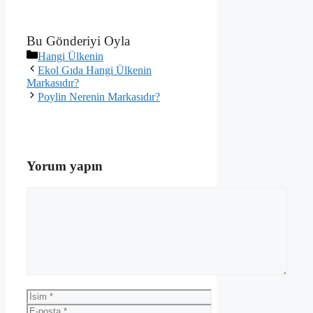
Bu Gönderiyi Oyla
Kategoriler
Hangi Ülkenin
Ekol Gıda Hangi Ülkenin
Markasıdır?
Poylin Nerenin Markasıdır?
Yorum yapın
Yorum
İsim
E-