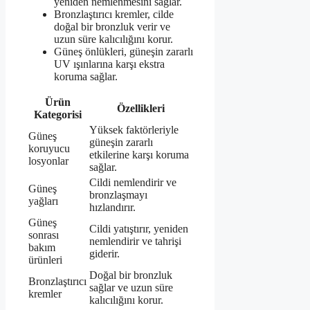
yeniden nemlenmesini sağlar.
Bronzlaştırıcı kremler, cilde
doğal bir bronzluk verir ve
uzun süre kalıcılığını korur.
Güneş önlükleri, güneşin zararlı
UV ışınlarına karşı ekstra
koruma sağlar.
Ürün
Özellikleri
Kategorisi
Yüksek faktörleriyle
Güneş
güneşin zararlı
koruyucu
etkilerine karşı koruma
losyonlar
sağlar.
Cildi nemlendirir ve
Güneş
bronzlaşmayı
yağları
hızlandırır.
Güneş
Cildi yatıştırır, yeniden
sonrası
nemlendirir ve tahrişi
bakım
giderir.
ürünleri
Doğal bir bronzluk
Bronzlaştırıcı
sağlar ve uzun süre
kremler
kalıcılığını korur.