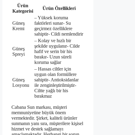
Ürün
Ürün Özellikleri
Kategorisi
– Yüksek koruma
Güneş
faktörleri sunar- Su
Kremi
geçirmez özelliklere
sahiptir- Cildi nemlendirir
– Kolay ve hızlı bir
şekilde uygulanır- Cilde
Güneş
hafif ve serin bir his
Spreyi
bırakır- Uzun süreli
koruma sağlar
– Hassas ciltler için
uygun olan formüllere
Güneş
sahiptir- Antioksidanlar
Losyonu
ile zenginleştirilmiştir-
Ciltte yağlı bir his
bırakmaz
Cabana Sun markası, müşteri
memnuniyetine büyük önem
vermektedir. Şirket, kaliteli ürünler
sunmanın yanı sıra, müşterilere kişisel
hizmet ve destek sağlamayı
amaçlamaktadır. Herhangi bir sorun