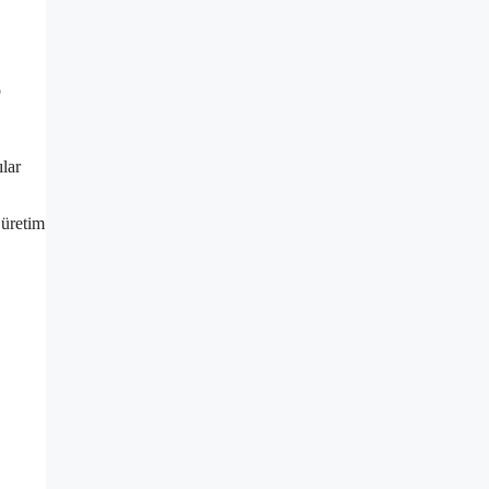
o
ılar
 üretim