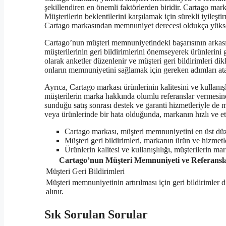
şekillendiren en önemli faktörlerden biridir. Cartago mark
Müşterilerin beklentilerini karşılamak için sürekli iyileş
Cartago markasından memnuniyet derecesi oldukça yükse
Cartago’nun müşteri memnuniyetindeki başarısının arkasın
müşterilerinin geri bildirimlerini önemseyerek ürünlerini ge
olarak anketler düzenlenir ve müşteri geri bildirimleri dik
onların memnuniyetini sağlamak için gereken adımları ata
Ayrıca, Cartago markası ürünlerinin kalitesini ve kullanışl
müşterilerin marka hakkında olumlu referanslar vermesine
sunduğu satış sonrası destek ve garanti hizmetleriyle de 
veya ürünlerinde bir hata olduğunda, markanın hızlı ve 
Cartago markası, müşteri memnuniyetini en üst düze
Müşteri geri bildirimleri, markanın ürün ve hizmetler
Ürünlerin kalitesi ve kullanışlılığı, müşterilerin mar
Cartago’nun Müşteri Memnuniyeti ve Referansl
Müşteri Geri Bildirimleri
Müşteri memnuniyetinin artırılması için geri bildirimler 
alınır.
Sık Sorulan Sorular