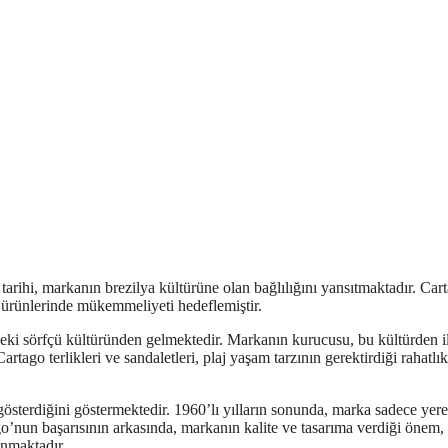
tarihi, markanın brezilya kültürüne olan bağlılığını yansıtmaktadır. Car
n ürünlerinde mükemmeliyeti hedeflemiştir.
eki sörfçü kültüründen gelmektedir. Markanın kurucusu, bu kültürden 
artago terlikleri ve sandaletleri, plaj yaşam tarzının gerektirdiği rahatlı
österdiğini göstermektedir. 1960’lı yılların sonunda, marka sadece yere
o’nun başarısının arkasında, markanın kalite ve tasarıma verdiği önem,
unmaktadır.