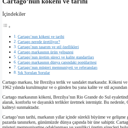
Cartago’nun kökeni ve tarihi
İçindekiler
Cartago’nun kökeni ve tarihi
Cartago nerede üretiliyor?
Cartago’nun tasarım ve stil özellikleri
Cartago markasının ürün yelpazesi
Cartago’nun üretim süreci ve kalite standartları
Cartago markasının dünya çapındaki popülaritesi
Cartago’nun müşteri memnuniyeti ve referansları
Sık Sorulan Sorular
Cartago markası, bir Brezilya terlik ve sandalet markasıdır. Kökeni ve 
1962 yılında kurulmuştur ve o günden bu yana kalite ve stil açısında
Cartago markasının kökeni, Brezilya’nın Rio Grande do Sul eyaletind
alarak, konforlu ve dayanıklı terlikler üretmek istemiştir. Bu nedenle, C
kaliteyi sunmaktadır.
Cartago’nun tarihi, markanın yıllar içinde sürekli büyüme ve gelişme g
pazarda tanınırken, günümüzde dünya çapında bir üne sahiptir. Cartag
müşteri memnuniyetine odaklanması ve yenilikçi üretim süreçleri bul