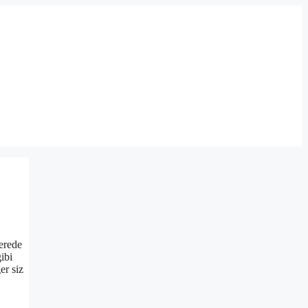
nerede
ibi
er siz