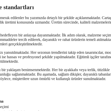
e standartları
 merak edilenler bu yazımızda detaylı bir şekilde açıklanmaktadır. Cart
rlik üretimi konusunda uzmandır. Üretim sürecinde, kaliteli malzemeleri
hedefleyen bir anlayışa dayanmaktadır. İlk adım olarak, malzeme seçim
hammaddeler tercih edilerek, dayanıklı ve rahat ürünlerin temeli atılmakta
leri gerçekleştirilmektedir.
ı yansıtılmaktadır. Her sezonun trendlerini takip eden tasarımcılar, mo
 ise hassas ve profesyonel şekilde yapılmaktadır. Eğitimli işçiler tarafın
ütülmektedir.
 bir yaklaşım benimsenmektedir. Her bir ayakkabı veya terlik, titizlikle
gunluğu sağlanmaktadır. Bu aşamada, sağlam dikişler, dayanıklı tabanlar
 Böylece, müşterilere uzun ömürlü ve kullanışlı ürünler sunulmaktadır.
ma
seçimi