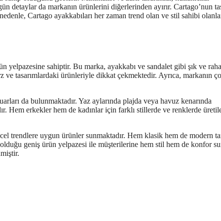
özgün detaylar da markanın ürünlerini diğerlerinden ayırır. Cartago’nun ta
 nedenle, Cartago ayakkabıları her zaman trend olan ve stil sahibi olanla
rün yelpazesine sahiptir. Bu marka, ayakkabı ve sandalet gibi şık ve raha
rz ve tasarımlardaki ürünleriyle dikkat çekmektedir. Ayrıca, markanın ç
esuarları da bulunmaktadır. Yaz aylarında plajda veya havuz kenarında
. Hem erkekler hem de kadınlar için farklı stillerde ve renklerde üretil
üncel trendlere uygun ürünler sunmaktadır. Hem klasik hem de modern t
 olduğu geniş ürün yelpazesi ile müşterilerine hem stil hem de konfor s
miştir.