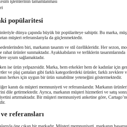
 kesim işlemlerinin tamamlanması
ri
i popülaritesi
ünleriyle dünya çapında büyük bir popülariteye sahiptir. Bu marka, müşt
tan müşteri referanslarıyla da güçlenmektedir.
denlerinden biri, markanın tasarım ve stil özellikleridir. Her sezon, m
ve rahat ürünler sunmaktadır. Ayakkabıların ve terliklerin tasarımlarında
klere uyum sağlamaktadır.
ken ise ürün yelpazesidir. Marka, hem erkekler hem de kadınlar için gen
ler ve plaj çantaları gibi farklı kategorilerdeki ürünler, farklı zevklere 
asının herkes için uygun bir ürün sunabilme yeteneğini göstermektedir.
iğer kanıtı da müşteri memnuniyeti ve referanslarıdır. Markanın ürünler
ini dile getirmektedir. Ayrıca, markanın müşteri hizmetleri ve satış sonr
etini artırmaktadır. Bir müşteri memnuniyeti anketine göre, Cartago’n
dir.
ve referansları
larıyla öne çıkan bir markadır. Müşteri memnuniyeti, markanın başarıs