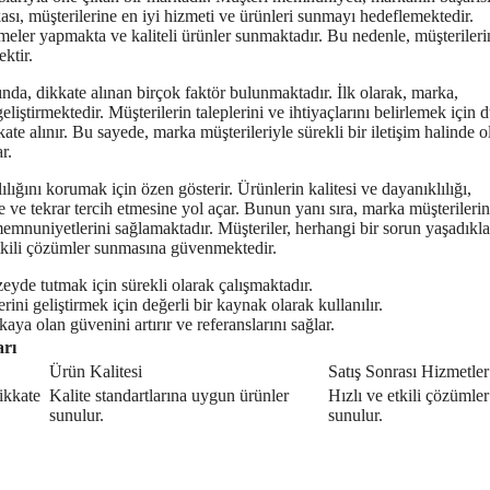
ası, müşterilerine en iyi hizmeti ve ürünleri sunmayı hedeflemektedir.
tirmeler yapmakta ve kaliteli ürünler sunmaktadır. Bu nedenle, müşterileri
ktir.
da, dikkate alınan birçok faktör bulunmaktadır. İlk olarak, marka,
liştirmektedir. Müşterilerin taleplerini ve ihtiyaçlarını belirlemek için 
kate alınır. Bu sayede, marka müşterileriyle sürekli bir iletişim halinde o
r.
ılığını korumak için özen gösterir. Ürünlerin kalitesi ve dayanıklılığı,
 ve tekrar tercih etmesine yol açar. Bunun yanı sıra, marka müşterileri
memnuniyetlerini sağlamaktadır. Müşteriler, herhangi bir sorun yaşadıkl
etkili çözümler sunmasına güvenmektedir.
yde tutmak için sürekli olarak çalışmaktadır.
ini geliştirmek için değerli bir kaynak olarak kullanılır.
kaya olan güvenini artırır ve referanslarını sağlar.
arı
Ürün Kalitesi
Satış Sonrası Hizmetler
dikkate
Kalite standartlarına uygun ürünler
Hızlı ve etkili çözümler
sunulur.
sunulur.