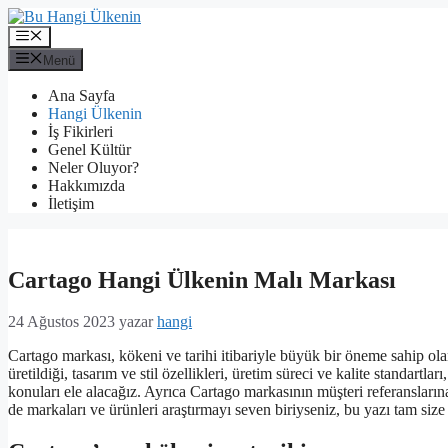
İçeriğe
atla
Menü
Menü
Ana Sayfa
Hangi Ülkenin
İş Fikirleri
Genel Kültür
Neler Oluyor?
Hakkımızda
İletişim
Cartago Hangi Ülkenin Malı Markası
24 Ağustos 2023
yazar
hangi
Cartago markası, kökeni ve tarihi itibariyle büyük bir öneme sahip ol
üretildiği, tasarım ve stil özellikleri, üretim süreci ve kalite standart
konuları ele alacağız. Ayrıca Cartago markasının müşteri referansları
de markaları ve ürünleri araştırmayı seven biriyseniz, bu yazı tam size 