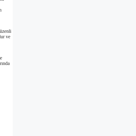
n
düzenli
lur ve
ne
arında