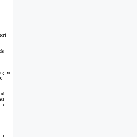
eri
oda
iş bir
ve
ini
ası
un
ını