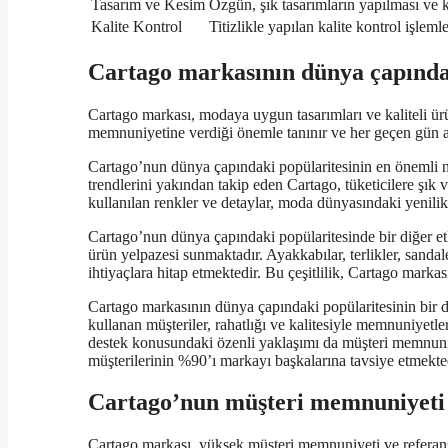
Tasarım ve Kesim
Özgün, şık tasarımların yapılması ve
Kalite Kontrol
Titizlikle yapılan kalite kontrol işlemle
Cartago markasının dünya çapındak
Cartago markası, modaya uygun tasarımları ve kaliteli ür
memnuniyetine verdiği önemle tanınır ve her geçen gün ar
Cartago’nun dünya çapındaki popülaritesinin en önemli ne
trendlerini yakından takip eden Cartago, tüketicilere şık 
kullanılan renkler ve detaylar, moda dünyasındaki yenili
Cartago’nun dünya çapındaki popülaritesinde bir diğer et
ürün yelpazesi sunmaktadır. Ayakkabılar, terlikler, sandalet
ihtiyaçlara hitap etmektedir. Bu çeşitlilik, Cartago mark
Cartago markasının dünya çapındaki popülaritesinin bir d
kullanan müşteriler, rahatlığı ve kalitesiyle memnuniyetler
destek konusundaki özenli yaklaşımı da müşteri memnuniy
müşterilerinin %90’ı markayı başkalarına tavsiye etmekte
Cartago’nun müşteri memnuniyeti 
Cartago markası, yüksek müşteri memnuniyeti ve referans