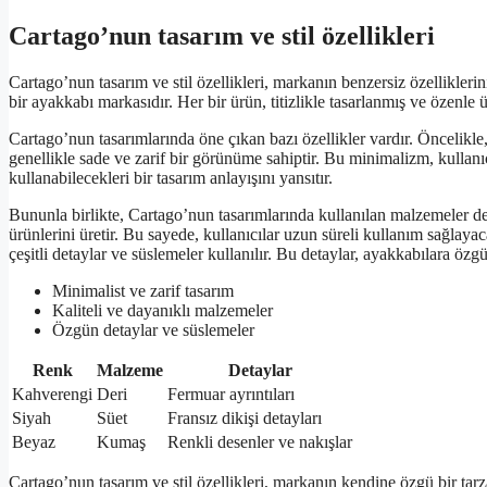
Cartago’nun tasarım ve stil özellikleri
Cartago’nun tasarım ve stil özellikleri, markanın benzersiz özelliklerin
bir ayakkabı markasıdır. Her bir ürün, titizlikle tasarlanmış ve özenle ür
Cartago’nun tasarımlarında öne çıkan bazı özellikler vardır. Öncelikle
genellikle sade ve zarif bir görünüme sahiptir. Bu minimalizm, kullanı
kullanabilecekleri bir tasarım anlayışını yansıtır.
Bununla birlikte, Cartago’nun tasarımlarında kullanılan malzemeler de
ürünlerini üretir. Bu sayede, kullanıcılar uzun süreli kullanım sağlaya
çeşitli detaylar ve süslemeler kullanılır. Bu detaylar, ayakkabılara özgü
Minimalist ve zarif tasarım
Kaliteli ve dayanıklı malzemeler
Özgün detaylar ve süslemeler
Renk
Malzeme
Detaylar
Kahverengi
Deri
Fermuar ayrıntıları
Siyah
Süet
Fransız dikişi detayları
Beyaz
Kumaş
Renkli desenler ve nakışlar
Cartago’nun tasarım ve stil özellikleri, markanın kendine özgü bir tarza