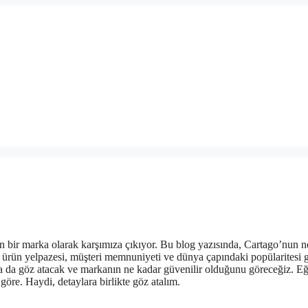
an bir marka olarak karşımıza çıkıyor. Bu blog yazısında, Cartago’nun 
ları, ürün yelpazesi, müşteri memnuniyeti ve dünya çapındaki popülaritesi g
na da göz atacak ve markanın ne kadar güvenilir olduğunu göreceğiz. Eğ
göre. Haydi, detaylara birlikte göz atalım.