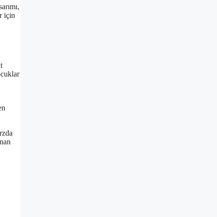
sarımı,
r için
t
ocuklar
en
arzda
unan