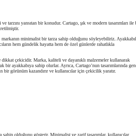
i ve tarzını yansıtan bir konudur. Cartago, şık ve modern tasarımları ile 
etilmiştir.
, markanın minimalist bir tarza sahip olduğunu söyleyebiliriz. Ayakkabı
cıların hem gündelik hayatta hem de özel günlerde rahatlıkla
 dikkat çekicidir. Marka, kaliteli ve dayanıklı malzemeler kullanarak
cak bir ayakkabıya sahip olurlar. Ayrıca, Cartago’nun tasarımlarında gene
n bir görünüm kazandırır ve kullanıcılar için çekicilik yaratır.
 sahip olduğunu gösterir. Minimalist ve zarif tasarımlar, kullanıcılar