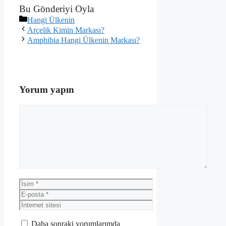
Bu Gönderiyi Oyla
Kategoriler
Hangi Ülkenin
Arçelik Kimin Markası?
Amphibia Hangi Ülkenin Markası?
Yorum yapın
Yorum
İsim
E-
posta
İnternet
sitesi
Daha sonraki yorumlarımda