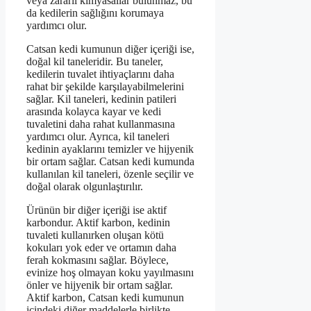
veya zararlı kimyasallar bulunmaz, bu
da kedilerin sağlığını korumaya
yardımcı olur.
Catsan kedi kumunun diğer içeriği ise,
doğal kil taneleridir. Bu taneler,
kedilerin tuvalet ihtiyaçlarını daha
rahat bir şekilde karşılayabilmelerini
sağlar. Kil taneleri, kedinin patileri
arasında kolayca kayar ve kedi
tuvaletini daha rahat kullanmasına
yardımcı olur. Ayrıca, kil taneleri
kedinin ayaklarını temizler ve hijyenik
bir ortam sağlar. Catsan kedi kumunda
kullanılan kil taneleri, özenle seçilir ve
doğal olarak olgunlaştırılır.
Ürünün bir diğer içeriği ise aktif
karbondur. Aktif karbon, kedinin
tuvaleti kullanırken oluşan kötü
kokuları yok eder ve ortamın daha
ferah kokmasını sağlar. Böylece,
evinize hoş olmayan koku yayılmasını
önler ve hijyenik bir ortam sağlar.
Aktif karbon, Catsan kedi kumunun
içindeki diğer maddelerle birlikte