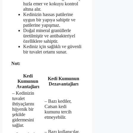
hızla emer ve kokuyu kontrol
altına alır.
Kedinizin hassas patilerine
uygun bir yapıya sahiptir ve
patilerine yapışmaz.
Doğal mineral granüllerle
üretilmiştir ve antibakteriyel
özelliklere sahiptir.
Kediniz için sağlıklı ve güvenli
bir tuvalet ortamı sunar.
Not:
Kedi
Kedi Kumunun
Kumunun
Dezavantajları
Avantajları
– Kedinizin
tuvalet
– Bazı kediler,
ihtiyaçlarını
Catsan kedi
hijyenik bir
kumunu tercih
şekilde
etmeyebilir.
gidermesini
sağlar.
– Bazı kullanıcılar,