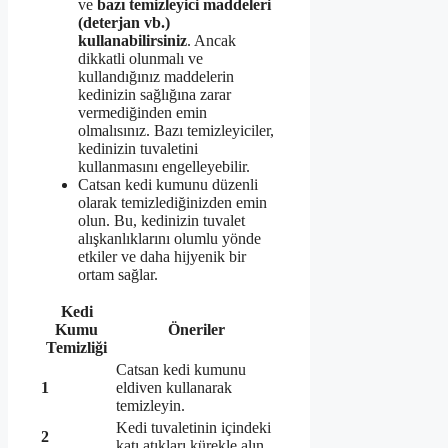
ve
bazı temizleyici maddeleri
(deterjan vb.)
kullanabilirsiniz
. Ancak
dikkatli olunmalı ve
kullandığınız maddelerin
kedinizin sağlığına zarar
vermediğinden emin
olmalısınız. Bazı temizleyiciler,
kedinizin tuvaletini
kullanmasını engelleyebilir.
Catsan kedi kumunu düzenli
olarak temizlediğinizden emin
olun. Bu, kedinizin tuvalet
alışkanlıklarını olumlu yönde
etkiler ve daha hijyenik bir
ortam sağlar.
Kedi
Kumu
Öneriler
Temizliği
Catsan kedi kumunu
1
eldiven kullanarak
temizleyin.
Kedi tuvaletinin içindeki
2
katı atıkları kürekle alın.