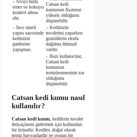
– Sıvıyı hızla
Catsan kedi
emer ve kokuyu
kumunun fiyatının
kontrol altına
yüksek olduğunu
alır.
düşünebilir.
– İnce taneli
– Kedinizin
yapısı sayesinde
tuvaletini yaparken
kedinizin
granüllerin etrafa
patilerine
dağılma ihtimali
yapışmaz.
vardır.
– Bazı kullanıcılar,
Catsan kedi
kumunun
temizlenmesinin zor
olduğunu
düşünebilir.
Catsan kedi kumu nasıl
kullanılır?
Catsan kedi kumu
, kedilerin tuvalet
ihtiyaçlarını gidermek için kullanılan
bir üründür. Kediler, doğal olarak
temiz hayvanlardır ve uygun bir