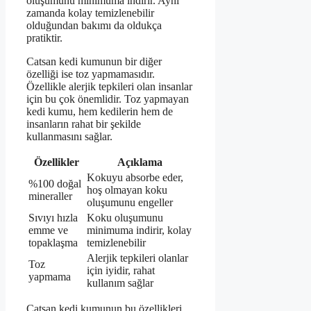
oluşumunu minimuma indirir. Aynı
zamanda kolay temizlenebilir
olduğundan bakımı da oldukça
pratiktir.
Catsan kedi kumunun bir diğer
özelliği ise toz yapmamasıdır.
Özellikle alerjik tepkileri olan insanlar
için bu çok önemlidir. Toz yapmayan
kedi kumu, hem kedilerin hem de
insanların rahat bir şekilde
kullanmasını sağlar.
Özellikler
Açıklama
Kokuyu absorbe eder,
%100 doğal
hoş olmayan koku
mineraller
oluşumunu engeller
Sıvıyı hızla
Koku oluşumunu
emme ve
minimuma indirir, kolay
topaklaşma
temizlenebilir
Alerjik tepkileri olanlar
Toz
için iyidir, rahat
yapmama
kullanım sağlar
Catsan kedi kumunun bu özellikleri