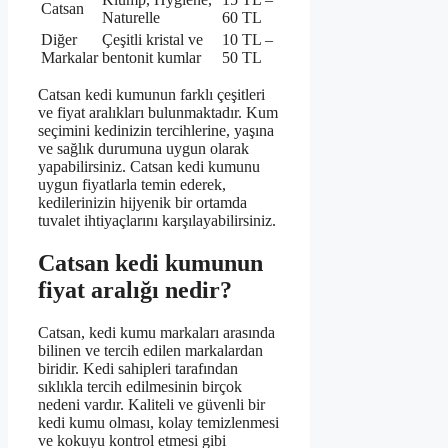
Catsan
Naturelle
60 TL
Diğer
Çeşitli kristal ve
10 TL –
Markalar
bentonit kumlar
50 TL
Catsan kedi kumunun farklı çeşitleri
ve fiyat aralıkları bulunmaktadır. Kum
seçimini kedinizin tercihlerine, yaşına
ve sağlık durumuna uygun olarak
yapabilirsiniz. Catsan kedi kumunu
uygun fiyatlarla temin ederek,
kedilerinizin hijyenik bir ortamda
tuvalet ihtiyaçlarını karşılayabilirsiniz.
Catsan kedi kumunun
fiyat aralığı nedir?
Catsan, kedi kumu markaları arasında
bilinen ve tercih edilen markalardan
biridir. Kedi sahipleri tarafından
sıklıkla tercih edilmesinin birçok
nedeni vardır. Kaliteli ve güvenli bir
kedi kumu olması, kolay temizlenmesi
ve kokuyu kontrol etmesi gibi