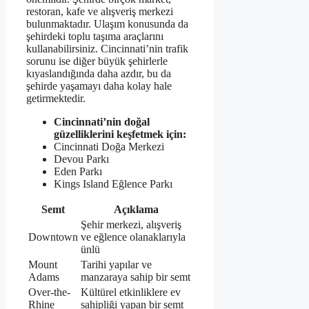
restoran, kafe ve alışveriş merkezi
bulunmaktadır. Ulaşım konusunda da
şehirdeki toplu taşıma araçlarını
kullanabilirsiniz. Cincinnati’nin trafik
sorunu ise diğer büyük şehirlerle
kıyaslandığında daha azdır, bu da
şehirde yaşamayı daha kolay hale
getirmektedir.
Cincinnati’nin doğal
güzelliklerini keşfetmek için:
Cincinnati Doğa Merkezi
Devou Parkı
Eden Parkı
Kings Island Eğlence Parkı
Semt
Açıklama
Şehir merkezi, alışveriş
Downtown
ve eğlence olanaklarıyla
ünlü
Mount
Tarihi yapılar ve
Adams
manzaraya sahip bir semt
Over-the-
Kültürel etkinliklere ev
Rhine
sahipliği yapan bir semt