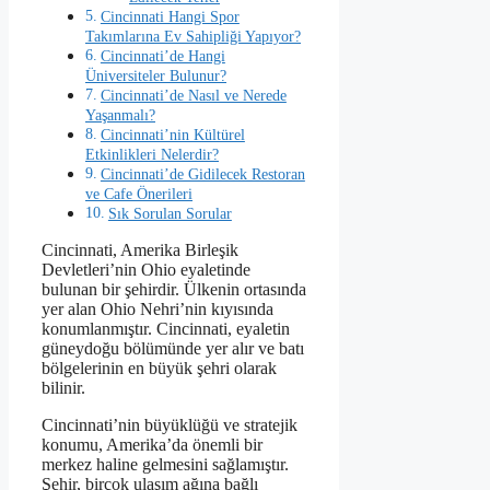
Cincinnati Hangi Spor
Takımlarına Ev Sahipliği Yapıyor?
Cincinnati’de Hangi
Üniversiteler Bulunur?
Cincinnati’de Nasıl ve Nerede
Yaşanmalı?
Cincinnati’nin Kültürel
Etkinlikleri Nelerdir?
Cincinnati’de Gidilecek Restoran
ve Cafe Önerileri
Sık Sorulan Sorular
Cincinnati, Amerika Birleşik
Devletleri’nin Ohio eyaletinde
bulunan bir şehirdir. Ülkenin ortasında
yer alan Ohio Nehri’nin kıyısında
konumlanmıştır. Cincinnati, eyaletin
güneydoğu bölümünde yer alır ve batı
bölgelerinin en büyük şehri olarak
bilinir.
Cincinnati’nin büyüklüğü ve stratejik
konumu, Amerika’da önemli bir
merkez haline gelmesini sağlamıştır.
Şehir, birçok ulaşım ağına bağlı