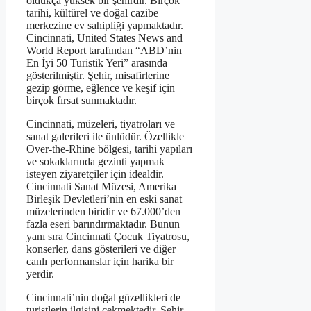
oldukça yüksek bir şehirdir. Birçok
tarihi, kültürel ve doğal cazibe
merkezine ev sahipliği yapmaktadır.
Cincinnati, United States News and
World Report tarafından “ABD’nin
En İyi 50 Turistik Yeri” arasında
gösterilmiştir. Şehir, misafirlerine
gezip görme, eğlence ve keşif için
birçok fırsat sunmaktadır.
Cincinnati, müzeleri, tiyatroları ve
sanat galerileri ile ünlüdür. Özellikle
Over-the-Rhine bölgesi, tarihi yapıları
ve sokaklarında gezinti yapmak
isteyen ziyaretçiler için idealdir.
Cincinnati Sanat Müzesi, Amerika
Birleşik Devletleri’nin en eski sanat
müzelerinden biridir ve 67.000’den
fazla eseri barındırmaktadır. Bunun
yanı sıra Cincinnati Çocuk Tiyatrosu,
konserler, dans gösterileri ve diğer
canlı performanslar için harika bir
yerdir.
Cincinnati’nin doğal güzellikleri de
turistlerin ilgisini çekmektedir. Şehir,