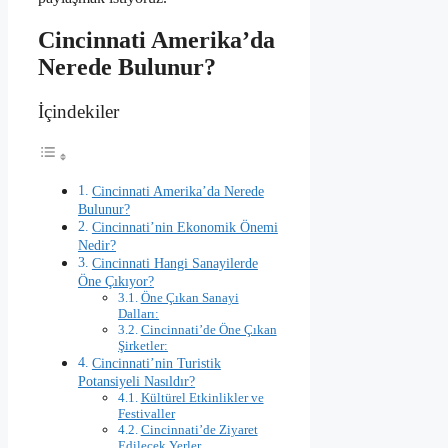
Cincinnati Amerika’da
Nerede Bulunur?
İçindekiler
Cincinnati Amerika’da Nerede
Bulunur?
Cincinnati’nin Ekonomik Önemi
Nedir?
Cincinnati Hangi Sanayilerde
Öne Çıkıyor?
Öne Çıkan Sanayi
Dalları:
Cincinnati’de Öne Çıkan
Şirketler:
Cincinnati’nin Turistik
Potansiyeli Nasıldır?
Kültürel Etkinlikler ve
Festivaller
Cincinnati’de Ziyaret
Edilecek Yerler