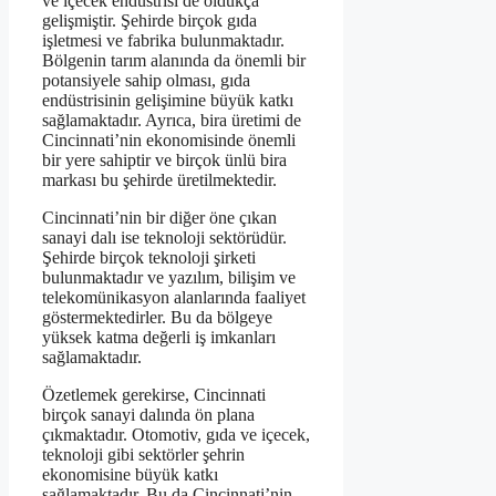
ve içecek endüstrisi de oldukça
gelişmiştir. Şehirde birçok gıda
işletmesi ve fabrika bulunmaktadır.
Bölgenin tarım alanında da önemli bir
potansiyele sahip olması, gıda
endüstrisinin gelişimine büyük katkı
sağlamaktadır. Ayrıca, bira üretimi de
Cincinnati’nin ekonomisinde önemli
bir yere sahiptir ve birçok ünlü bira
markası bu şehirde üretilmektedir.
Cincinnati’nin bir diğer öne çıkan
sanayi dalı ise teknoloji sektörüdür.
Şehirde birçok teknoloji şirketi
bulunmaktadır ve yazılım, bilişim ve
telekomünikasyon alanlarında faaliyet
göstermektedirler. Bu da bölgeye
yüksek katma değerli iş imkanları
sağlamaktadır.
Özetlemek gerekirse, Cincinnati
birçok sanayi dalında ön plana
çıkmaktadır. Otomotiv, gıda ve içecek,
teknoloji gibi sektörler şehrin
ekonomisine büyük katkı
sağlamaktadır. Bu da Cincinnati’nin