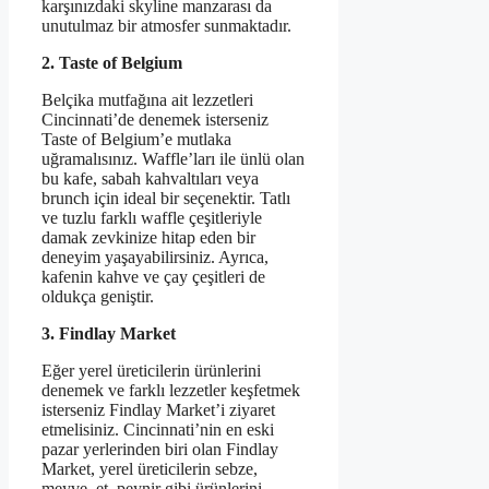
karşınızdaki skyline manzarası da
unutulmaz bir atmosfer sunmaktadır.
2. Taste of Belgium
Belçika mutfağına ait lezzetleri
Cincinnati’de denemek isterseniz
Taste of Belgium’e mutlaka
uğramalısınız. Waffle’ları ile ünlü olan
bu kafe, sabah kahvaltıları veya
brunch için ideal bir seçenektir. Tatlı
ve tuzlu farklı waffle çeşitleriyle
damak zevkinize hitap eden bir
deneyim yaşayabilirsiniz. Ayrıca,
kafenin kahve ve çay çeşitleri de
oldukça geniştir.
3. Findlay Market
Eğer yerel üreticilerin ürünlerini
denemek ve farklı lezzetler keşfetmek
isterseniz Findlay Market’i ziyaret
etmelisiniz. Cincinnati’nin en eski
pazar yerlerinden biri olan Findlay
Market, yerel üreticilerin sebze,
meyve, et, peynir gibi ürünlerini