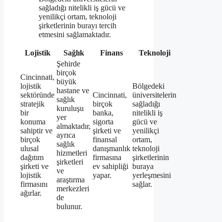
sağladığı nitelikli iş gücü ve
yenilikçi ortam, teknoloji
şirketlerinin burayı tercih
etmesini sağlamaktadır.
Lojistik
Sağlık
Finans
Teknoloji
Şehirde
birçok
Cincinnati,
büyük
lojistik
Bölgedeki
hastane ve
sektöründe
Cincinnati,
üniversitelerin
sağlık
stratejik
birçok
sağladığı
kuruluşu
bir
banka,
nitelikli iş
yer
konuma
sigorta
gücü ve
almaktadır,
sahiptir ve
şirketi ve
yenilikçi
ayrıca
birçok
finansal
ortam,
sağlık
ulusal
danışmanlık
teknoloji
hizmetleri
dağıtım
firmasına
şirketlerinin
şirketleri
şirketi ve
ev sahipliği
buraya
ve
lojistik
yapar.
yerleşmesini
araştırma
firmasını
sağlar.
merkezleri
ağırlar.
de
bulunur.