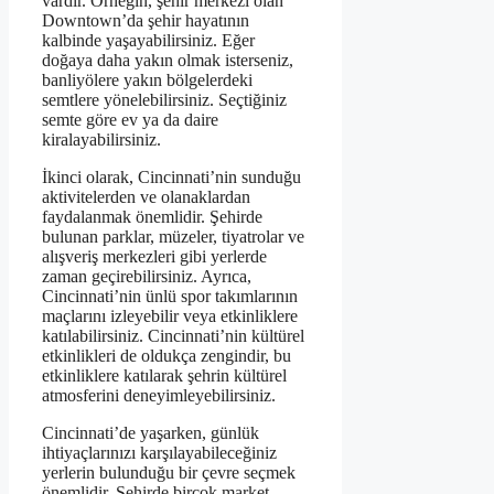
vardır. Örneğin, şehir merkezi olan
Downtown’da şehir hayatının
kalbinde yaşayabilirsiniz. Eğer
doğaya daha yakın olmak isterseniz,
banliyölere yakın bölgelerdeki
semtlere yönelebilirsiniz. Seçtiğiniz
semte göre ev ya da daire
kiralayabilirsiniz.
İkinci olarak, Cincinnati’nin sunduğu
aktivitelerden ve olanaklardan
faydalanmak önemlidir. Şehirde
bulunan parklar, müzeler, tiyatrolar ve
alışveriş merkezleri gibi yerlerde
zaman geçirebilirsiniz. Ayrıca,
Cincinnati’nin ünlü spor takımlarının
maçlarını izleyebilir veya etkinliklere
katılabilirsiniz. Cincinnati’nin kültürel
etkinlikleri de oldukça zengindir, bu
etkinliklere katılarak şehrin kültürel
atmosferini deneyimleyebilirsiniz.
Cincinnati’de yaşarken, günlük
ihtiyaçlarınızı karşılayabileceğiniz
yerlerin bulunduğu bir çevre seçmek
önemlidir. Şehirde birçok market,