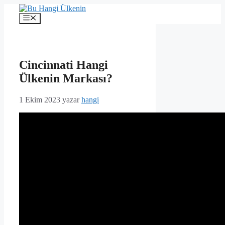
İçeriğe
atla
Menü
Cincinnati Hangi
Ülkenin Markası?
1 Ekim 2023
yazar
hangi