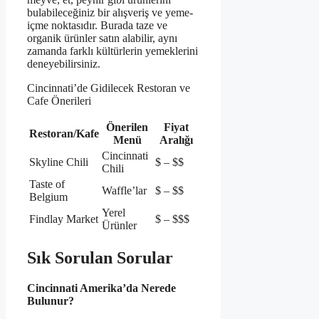
bulabileceğiniz bir alışveriş ve yeme-
içme noktasıdır. Burada taze ve
organik ürünler satın alabilir, aynı
zamanda farklı kültürlerin yemeklerini
deneyebilirsiniz.
Cincinnati’de Gidilecek Restoran ve
Cafe Önerileri
Önerilen
Fiyat
Restoran/Kafe
Menü
Aralığı
Cincinnati
Skyline Chili
$ – $$
Chili
Taste of
Waffle’lar
$ – $$
Belgium
Yerel
Findlay Market
$ – $$$
Ürünler
Sık Sorulan Sorular
Cincinnati Amerika’da Nerede
Bulunur?