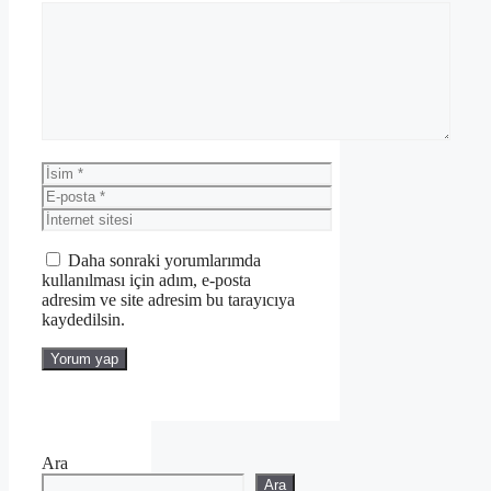
Yorum
İsim
E-
posta
İnternet
sitesi
Daha sonraki yorumlarımda
kullanılması için adım, e-posta
adresim ve site adresim bu tarayıcıya
kaydedilsin.
Ara
Ara