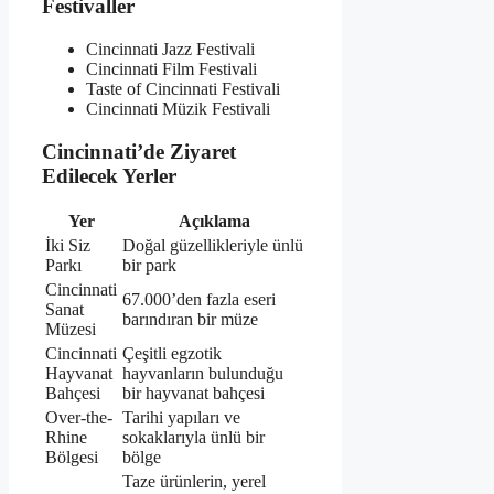
Festivaller
Cincinnati Jazz Festivali
Cincinnati Film Festivali
Taste of Cincinnati Festivali
Cincinnati Müzik Festivali
Cincinnati’de Ziyaret
Edilecek Yerler
Yer
Açıklama
İki Siz
Doğal güzellikleriyle ünlü
Parkı
bir park
Cincinnati
67.000’den fazla eseri
Sanat
barındıran bir müze
Müzesi
Cincinnati
Çeşitli egzotik
Hayvanat
hayvanların bulunduğu
Bahçesi
bir hayvanat bahçesi
Over-the-
Tarihi yapıları ve
Rhine
sokaklarıyla ünlü bir
Bölgesi
bölge
Taze ürünlerin, yerel