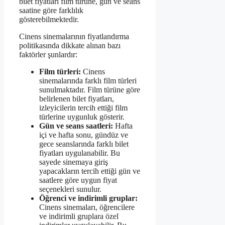
bilet fiyatları film türüne, gün ve seans
saatine göre farklılık
gösterebilmektedir.
Cinens sinemalarının fiyatlandırma
politikasında dikkate alınan bazı
faktörler şunlardır:
Film türleri:
Cinens
sinemalarında farklı film türleri
sunulmaktadır. Film türüne göre
belirlenen bilet fiyatları,
izleyicilerin tercih ettiği film
türlerine uygunluk gösterir.
Gün ve seans saatleri:
Hafta
içi ve hafta sonu, gündüz ve
gece seanslarında farklı bilet
fiyatları uygulanabilir. Bu
sayede sinemaya giriş
yapacakların tercih ettiği gün ve
saatlere göre uygun fiyat
seçenekleri sunulur.
Öğrenci ve indirimli gruplar:
Cinens sinemaları, öğrencilere
ve indirimli gruplara özel