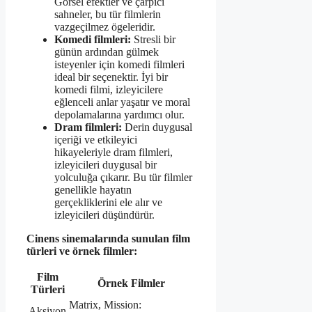
Görsel efektler ve çarpıcı
sahneler, bu tür filmlerin
vazgeçilmez ögeleridir.
Komedi filmleri:
Stresli bir
günün ardından gülmek
isteyenler için komedi filmleri
ideal bir seçenektir. İyi bir
komedi filmi, izleyicilere
eğlenceli anlar yaşatır ve moral
depolamalarına yardımcı olur.
Dram filmleri:
Derin duygusal
içeriği ve etkileyici
hikayeleriyle dram filmleri,
izleyicileri duygusal bir
yolculuğa çıkarır. Bu tür filmler
genellikle hayatın
gerçekliklerini ele alır ve
izleyicileri düşündürür.
Cinens sinemalarında sunulan film
türleri ve örnek filmler:
Film
Örnek Filmler
Türleri
Matrix, Mission:
Aksiyon