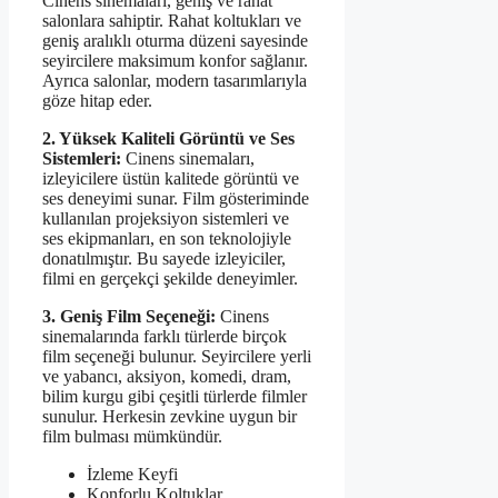
Cinens sinemaları, geniş ve rahat
salonlara sahiptir. Rahat koltukları ve
geniş aralıklı oturma düzeni sayesinde
seyircilere maksimum konfor sağlanır.
Ayrıca salonlar, modern tasarımlarıyla
göze hitap eder.
2. Yüksek Kaliteli Görüntü ve Ses
Sistemleri:
Cinens sinemaları,
izleyicilere üstün kalitede görüntü ve
ses deneyimi sunar. Film gösteriminde
kullanılan projeksiyon sistemleri ve
ses ekipmanları, en son teknolojiyle
donatılmıştır. Bu sayede izleyiciler,
filmi en gerçekçi şekilde deneyimler.
3. Geniş Film Seçeneği:
Cinens
sinemalarında farklı türlerde birçok
film seçeneği bulunur. Seyircilere yerli
ve yabancı, aksiyon, komedi, dram,
bilim kurgu gibi çeşitli türlerde filmler
sunulur. Herkesin zevkine uygun bir
film bulması mümkündür.
İzleme Keyfi
Konforlu Koltuklar