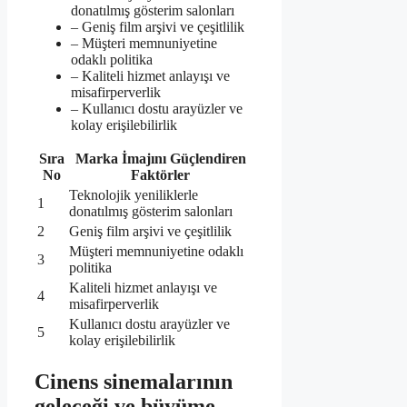
donatılmış gösterim salonları
– Geniş film arşivi ve çeşitlilik
– Müşteri memnuniyetine
odaklı politika
– Kaliteli hizmet anlayışı ve
misafirperverlik
– Kullanıcı dostu arayüzler ve
kolay erişilebilirlik
Sıra
Marka İmajını Güçlendiren
No
Faktörler
Teknolojik yeniliklerle
1
donatılmış gösterim salonları
2
Geniş film arşivi ve çeşitlilik
Müşteri memnuniyetine odaklı
3
politika
Kaliteli hizmet anlayışı ve
4
misafirperverlik
Kullanıcı dostu arayüzler ve
5
kolay erişilebilirlik
Cinens sinemalarının
geleceği ve büyüme