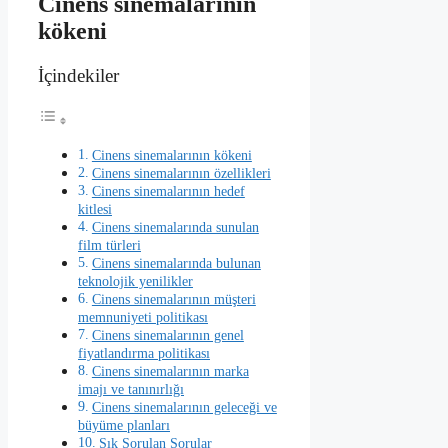
Cinens sinemalarının
kökeni
İçindekiler
Cinens sinemalarının kökeni
Cinens sinemalarının özellikleri
Cinens sinemalarının hedef
kitlesi
Cinens sinemalarında sunulan
film türleri
Cinens sinemalarında bulunan
teknolojik yenilikler
Cinens sinemalarının müşteri
memnuniyeti politikası
Cinens sinemalarının genel
fiyatlandırma politikası
Cinens sinemalarının marka
imajı ve tanınırlığı
Cinens sinemalarının geleceği ve
büyüme planları
Sık Sorulan Sorular