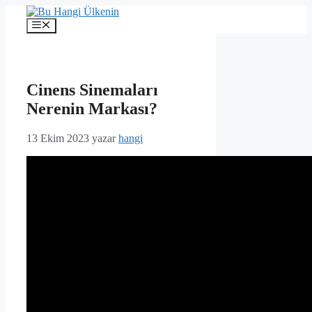
İçeriğe
atla
Menü
Cinens Sinemaları
Nerenin Markası?
13 Ekim 2023
yazar
hangi