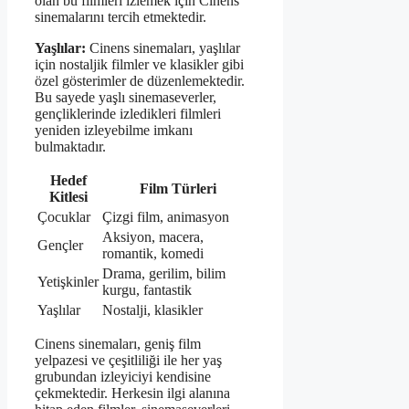
olan bu filmleri izlemek için Cinens
sinemalarını tercih etmektedir.
Yaşlılar:
Cinens sinemaları, yaşlılar
için nostaljik filmler ve klasikler gibi
özel gösterimler de düzenlemektedir.
Bu sayede yaşlı sinemaseverler,
gençliklerinde izledikleri filmleri
yeniden izleyebilme imkanı
bulmaktadır.
Hedef
Film Türleri
Kitlesi
Çocuklar
Çizgi film, animasyon
Aksiyon, macera,
Gençler
romantik, komedi
Drama, gerilim, bilim
Yetişkinler
kurgu, fantastik
Yaşlılar
Nostalji, klasikler
Cinens sinemaları, geniş film
yelpazesi ve çeşitliliği ile her yaş
grubundan izleyiciyi kendisine
çekmektedir. Herkesin ilgi alanına