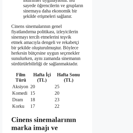
indirimler uygulayabilir. Bu
sayede öğrencilerin ve grupların
sinemaya daha ekonomik bir
şekilde erişmeleri sağlanır.
Cinens sinemalarının genel
fiyatlandırma politikası, izleyicilerin
sinemayı tercih etmelerini teşvik
etmek amacıyla dengeli ve rekabetçi
bir şekilde oluşturulmuştur. Böylece
herkesin bütçesine uygun seçenekler
sunulurken, aynı zamanda sinemanın
sürdürülebilirliği de sağlanmaktadır.
Film
Hafta İçi
Hafta Sonu
Türü
(TL)
(TL)
Aksiyon
20
25
Komedi
15
20
Dram
18
23
Korku
17
22
Cinens sinemalarının
marka imajı ve