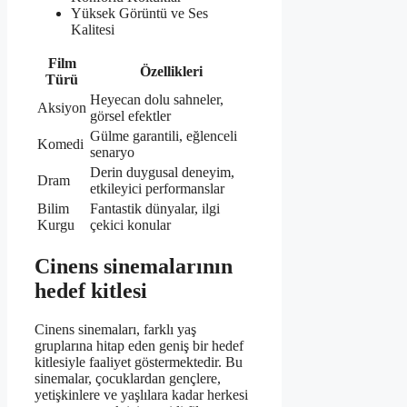
Yüksek Görüntü ve Ses
Kalitesi
Film
Özellikleri
Türü
Heyecan dolu sahneler,
Aksiyon
görsel efektler
Gülme garantili, eğlenceli
Komedi
senaryo
Derin duygusal deneyim,
Dram
etkileyici performanslar
Bilim
Fantastik dünyalar, ilgi
Kurgu
çekici konular
Cinens sinemalarının
hedef kitlesi
Cinens sinemaları, farklı yaş
gruplarına hitap eden geniş bir hedef
kitlesiyle faaliyet göstermektedir. Bu
sinemalar, çocuklardan gençlere,
yetişkinlere ve yaşlılara kadar herkesi