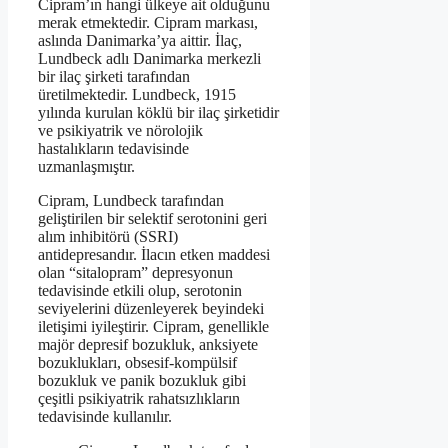
Cipram’ın hangi ülkeye ait olduğunu
merak etmektedir. Cipram markası,
aslında Danimarka’ya aittir. İlaç,
Lundbeck adlı Danimarka merkezli
bir ilaç şirketi tarafından
üretilmektedir. Lundbeck, 1915
yılında kurulan köklü bir ilaç şirketidir
ve psikiyatrik ve nörolojik
hastalıkların tedavisinde
uzmanlaşmıştır.
Cipram, Lundbeck tarafından
geliştirilen bir selektif serotonini geri
alım inhibitörü (SSRI)
antidepresandır. İlacın etken maddesi
olan “sitalopram” depresyonun
tedavisinde etkili olup, serotonin
seviyelerini düzenleyerek beyindeki
iletişimi iyileştirir. Cipram, genellikle
majör depresif bozukluk, anksiyete
bozuklukları, obsesif-kompülsif
bozukluk ve panik bozukluk gibi
çeşitli psikiyatrik rahatsızlıkların
tedavisinde kullanılır.