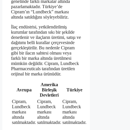
genelinde farklı markalar altında
pazarlamaktadır. Türkiye’de
Cipram’ın “Lundbeck” markası
altında satıldığını söyleyebiliriz.
İlaç endüstrisi, yetkilendirilmiş
kurumlar tarafından sıkı bir şekilde
denetlenir ve ilaçların üretimi, satışı ve
dağıtımı belli kurallar çerçevesinde
gerçekleştirilir. Bu nedenle Cipram
gibi bir ilacın sahtesi olması veya
farklı bir marka altında üretilmesi
mümkün değildir. Cipram, Lundbeck
Pharmaceuticals tarafından üretilen
orijinal bir marka ürünüdür.
Amerika
Avrupa
Birleşik
Türkiye
Devletleri
Cipram,
Cipram,
Cipram,
Lundbeck
Lundbeck
Lundbeck
markası
markası
markası
altında
altında
altında
satılmaktadır.
satılmaktadır.
satılmaktadır.