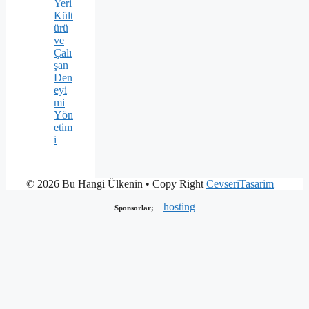
Yeri
Kült
ürü
ve
Çalı
şan
Den
eyi
mi
Yön
etim
i
© 2026 Bu Hangi Ülkenin
• Copy Right
CevseriTasarim
hosting
Sponsorlar;