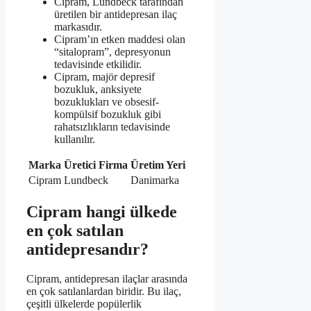
Cipram, Lundbeck tarafından
üretilen bir antidepresan ilaç
markasıdır.
Cipram’ın etken maddesi olan
“sitalopram”, depresyonun
tedavisinde etkilidir.
Cipram, majör depresif
bozukluk, anksiyete
bozuklukları ve obsesif-
kompülsif bozukluk gibi
rahatsızlıkların tedavisinde
kullanılır.
Marka
Üretici Firma
Üretim Yeri
Cipram
Lundbeck
Danimarka
Cipram hangi ülkede
en çok satılan
antidepresandır?
Cipram, antidepresan ilaçlar arasında
en çok satılanlardan biridir. Bu ilaç,
çeşitli ülkelerde popülerlik