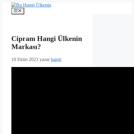
İçeriğe
atla
Menü
Cipram Hangi Ülkenin
Markası?
10 Ekim 2023
yazar
hangi