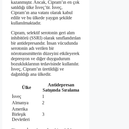
kazanmıştır. Ancak, Cipram’ın en çok
satıldığı ülke İsveç’tir. İsveç,
Cipram’ın ana vatanı olarak kabul
edilir ve bu ülkede yaygın şekilde
kullanılmaktadır.
Cipram, selektif serotonin geri alım
inhibitörü (SSRI) olarak sınıflandırılan
bir antidepresandır. İnsan vücudunda
serotonin adı verilen bir
nörotransmitterin düzeyini etkileyerek
depresyon ve diğer duygudurum
bozukluklarının tedavisinde kullanılır.
İsveç, Cipram’ın üretildiği ve
dağıtıldığı ana ülkedir.
Antidepresan
Ülke
Satışında Sıralama
İsveç
1
Almanya
2
Amerika
Birleşik
3
Devletleri