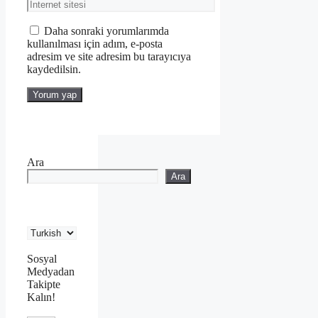
posta
İnternet
sitesi
Daha sonraki yorumlarımda
kullanılması için adım, e-posta
adresim ve site adresim bu tarayıcıya
kaydedilsin.
Ara
Ara
Sosyal
Medyadan
Takipte
Kalın!