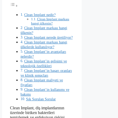
Clean Implant nedir?
Clean Implant markası
hangi ülkenin?
Clean Implant markası hangi
ülkenin?
Clean Implant nerede üretiliyor?
Clean Implant markası hangi
ülkelerde kullanılıyor?
Clean Implant’in avantajları
nelerdir?
Clean Implant’in gelişimi ve
teknolojik özellikleri
Clean Implant’in başarı oranları
ve klinik sonuçları
Clean Implant maliyeti ve
fiyatları
Clean Implant’in kullanımı ve
bakımı
Sık Sorulan Sorular
Clean Implant, diş implantlarının
üzerinde biriken bakterileri
temizlemek ve enfeksiyon riskini