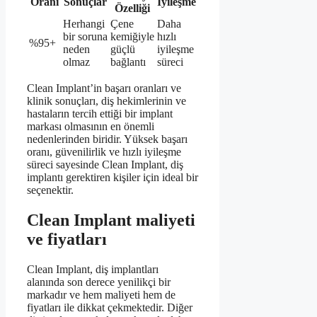
Oranı
Sonuçlar
İyileşme
Özelliği
Herhangi
Çene
Daha
bir soruna
kemiğiyle
hızlı
%95+
neden
güçlü
iyileşme
olmaz
bağlantı
süreci
Clean Implant’in başarı oranları ve
klinik sonuçları, diş hekimlerinin ve
hastaların tercih ettiği bir implant
markası olmasının en önemli
nedenlerinden biridir. Yüksek başarı
oranı, güvenilirlik ve hızlı iyileşme
süreci sayesinde Clean Implant, diş
implantı gerektiren kişiler için ideal bir
seçenektir.
Clean Implant maliyeti
ve fiyatları
Clean Implant, diş implantları
alanında son derece yenilikçi bir
markadır ve hem maliyeti hem de
fiyatları ile dikkat çekmektedir. Diğer