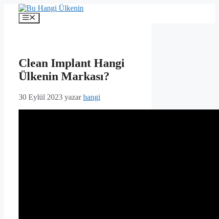
İçeriğe
atla
Menü
Clean Implant Hangi
Ülkenin Markası?
30 Eylül 2023
yazar
hangi