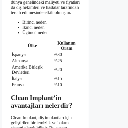
dünya genelindeki maliyeti ve fiyatları
da diş hekimleri ve hastalar tarafından
tercih edilmesinde etkili olmuştur.
Birinci neden
İkinci neden
Üçüncü neden
Kullanım
Ülke
Oranı
İspanya
%30
Almanya
%25
Amerika Birleşik
%20
Devletleri
İtalya
%15
Fransa
%10
Clean Implant’in
avantajları nelerdir?
Clean Implant, diş implantları için
geliştirilen bir temizlik ve bakım
sistemi olarak bilinir. Bu sistem,