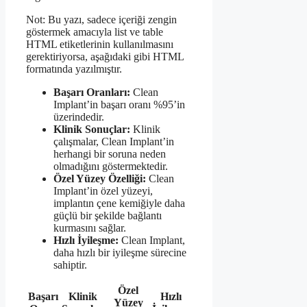
Not: Bu yazı, sadece içeriği zengin
göstermek amacıyla list ve table
HTML etiketlerinin kullanılmasını
gerektiriyorsa, aşağıdaki gibi HTML
formatında yazılmıştır.
Başarı Oranları:
Clean
Implant’in başarı oranı %95’in
üzerindedir.
Klinik Sonuçlar:
Klinik
çalışmalar, Clean Implant’in
herhangi bir soruna neden
olmadığını göstermektedir.
Özel Yüzey Özelliği:
Clean
Implant’in özel yüzeyi,
implantın çene kemiğiyle daha
güçlü bir şekilde bağlantı
kurmasını sağlar.
Hızlı İyileşme:
Clean Implant,
daha hızlı bir iyileşme sürecine
sahiptir.
Özel
Başarı
Klinik
Hızlı
Yüzey