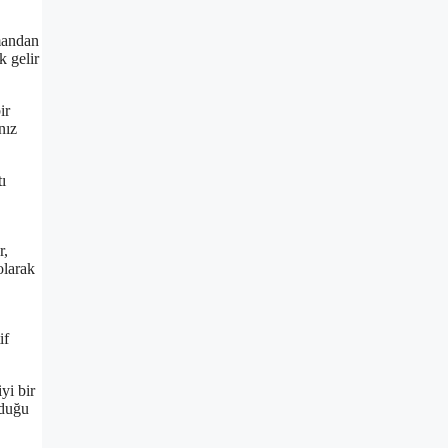
amandan
k gelir
ir
nız
ı
r,
olarak
if
yi bir
lduğu