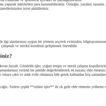
a yaparak internetten para kazanabilirsiniz. Örneğin, yazılım, tasarım, 
şterilerinizden ücret alabilirsiniz.
 ilgi alanlarınıza uygun bir yöntem seçerek evinizden, bilgisayarınızın
 çalışmak ve sürekli kendinizi geliştirmek önemlidir.
iniz?
esin hayali. Gündelik işler, yoğun tempo ve stresli çalışma koşullarıyl
amanlarınızı verimli bir şekilde değerlendirerek ek kazanç elde etmeniz
m ortaya çıktı ve artık evde olmanıza bile gerek kalmadan boş zamanları
ğız. Sizlere çeşitli **online işler** ile ek gelir elde etmenin yollarını 