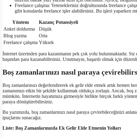
Freelance çalışma: Yetenekleriniz doğrultusunda freelance çalışm
gibi konularda freelance işler alabilirsiniz. Bu işleri yaparken mü
Yöntem
Kazanç Potansiyeli
Anket doldurma
Düşük
Blog yazma
Orta
Freelance çalışma
Yüksek
İnternet üzerinden para kazanmanın pek çok yolu bulunmaktadır. Siz de
başından para kazanabilirsiniz. Unutmayın, başarılı olmak için düzenli
Boş zamanlarınızı nasıl paraya çevirebilirs
Boş zamanlarınızı değerlendirerek ek gelir elde etmek artık hemen herk
zamanımızı etkin bir şekilde kullanmak oldukça zorlaştı. Ancak, boş z
mümkün. İnternetin hayatımıza girmesiyle birlikte birçok farklı yönte
paraya dönüştürebilirsiniz.
Bu yazımızda, boş zamanlarınızı nasıl paraya çevirebileceğinizi anlataca
ipuçlarını sunacağız.
Liste: Boş Zamanlarınızda Ek Gelir Elde Etmenin Yolları