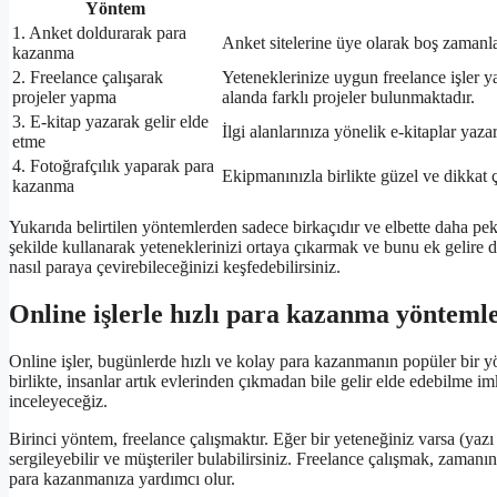
Yöntem
1. Anket doldurarak para
Anket sitelerine üye olarak boş zamanlar
kazanma
2. Freelance çalışarak
Yeteneklerinize uygun freelance işler ya
projeler yapma
alanda farklı projeler bulunmaktadır.
3. E-kitap yazarak gelir elde
İlgi alanlarınıza yönelik e-kitaplar yazar
etme
4. Fotoğrafçılık yaparak para
Ekipmanınızla birlikte güzel ve dikkat çe
kazanma
Yukarıda belirtilen yöntemlerden sadece birkaçıdır ve elbette daha pek
şekilde kullanarak yeteneklerinizi ortaya çıkarmak ve bunu ek gelire
nasıl paraya çevirebileceğinizi keşfedebilirsiniz.
Online işlerle hızlı para kazanma yöntemle
Online işler, bugünlerde hızlı ve kolay para kazanmanın popüler bir yö
birlikte, insanlar artık evlerinden çıkmadan bile gelir elde edebilme i
inceleyeceğiz.
Birinci yöntem, freelance çalışmaktır. Eğer bir yeteneğiniz varsa (yazı
sergileyebilir ve müşteriler bulabilirsiniz. Freelance çalışmak, zamanı
para kazanmanıza yardımcı olur.