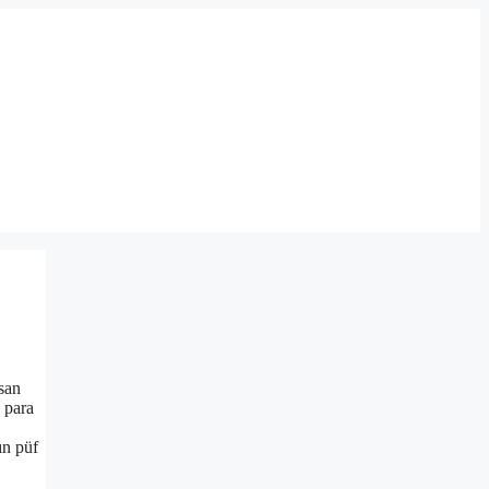
nsan
n para
ın püf