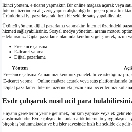
İkinci yöntem, e-ticaret yapmaktır. Bir online mağaza açarak veya satış
İnternet üzerinden alışveriş yapma alışkanlığı her geçen gün artmaktadı
Ürünlerinizi iyi pazarlayarak, hızlı bir şekilde satış yapabilirsiniz.
Üçüncü yöntem, dijital pazarlama yapmaktır. İnternet üzerindeki pazarla
hizmeti sağlayabilirsiniz. Sosyal medya yönetimi, arama motoru optim
edebilirsiniz. Dijital pazarlama alanında kendinizi geliştirerek, uzun va
Freelance çalışma
E-ticaret yapma
Dijital pazarlama
Yöntem
Açı
Freelance çalışma
Zamanınızı kendiniz yönetebilir ve istediğiniz projel
E-ticaret yapma
Online mağaza açarak veya satış platformlarında ürün
Dijital pazarlama
İnternet üzerindeki pazarlama becerilerinizi kullana
Evde çalışarak nasıl acil para bulabilirsini
Hayatın gereklerini yerine getirmek, birikim yapmak veya ek gelir eld
araştırmaktadır. Evde çalışma imkanları artık internetin yaygınlaşmasıy
birçok iş bulunmaktadır ve bu işler sayesinde hızlı bir şekilde ek geli