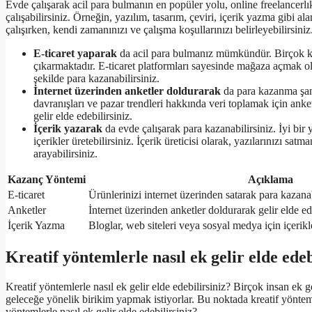
Evde çalışarak acil para bulmanın en popüler yolu, online freelancerlık
çalışabilirsiniz. Örneğin, yazılım, tasarım, çeviri, içerik yazma gibi al
çalışırken, kendi zamanınızı ve çalışma koşullarınızı belirleyebilirsini
E-ticaret yaparak
da acil para bulmanız mümkündür. Birçok kişi
çıkarmaktadır. E-ticaret platformları sayesinde mağaza açmak old
şekilde para kazanabilirsiniz.
İnternet üzerinden anketler doldurarak
da para kazanma şans
davranışları ve pazar trendleri hakkında veri toplamak için anke
gelir elde edebilirsiniz.
İçerik yazarak
da evde çalışarak para kazanabilirsiniz. İyi bir
içerikler üretebilirsiniz. İçerik üreticisi olarak, yazılarınızı sat
arayabilirsiniz.
Kazanç Yöntemi
Açıklama
E-ticaret
Ürünlerinizi internet üzerinden satarak para kazanab
Anketler
İnternet üzerinden anketler doldurarak gelir elde ede
İçerik Yazma
Bloglar, web siteleri veya sosyal medya için içerikl
Kreatif yöntemlerle nasıl ek gelir elde edeb
Kreatif yöntemlerle nasıl ek gelir elde edebilirsiniz? Birçok insan ek g
geleceğe yönelik birikim yapmak istiyorlar. Bu noktada kreatif yönteml
yöntemlerle nasıl ek gelir elde edebilirsiniz?