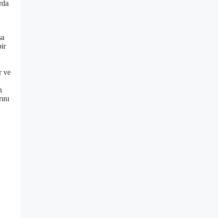
rda
şa
ir
r ve
n
rını