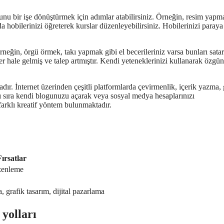
nu bir işe dönüştürmek için adımlar atabilirsiniz. Örneğin, resim yapm
da hobilerinizi öğreterek kurslar düzenleyebilirsiniz. Hobilerinizi paraya
Örneğin, örgü örmek, takı yapmak gibi el becerileriniz varsa bunları sata
er hale gelmiş ve talep artmıştır. Kendi yeteneklerinizi kullanarak özgü
adır. İnternet üzerinden çeşitli platformlarda çevirmenlik, içerik yazma, 
anı sıra kendi blogunuzu açarak veya sosyal medya hesaplarınızı
farklı kreatif yöntem bulunmaktadır.
Fırsatlar
zenleme
 grafik tasarım, dijital pazarlama
yolları