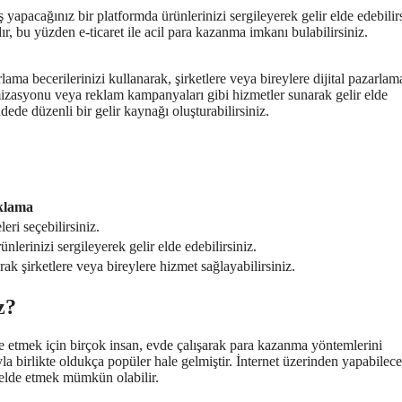
 yapacağınız bir platformda ürünlerinizi sergileyerek gelir elde edebilirs
r, bu yüzden e-ticaret ile acil para kazanma imkanı bulabilirsiniz.
ma becerilerinizi kullanarak, şirketlere veya bireylere dijital pazarlam
izasyonu veya reklam kampanyaları gibi hizmetler sunarak gelir elde
dede düzenli bir gelir kaynağı oluşturabilirsiniz.
klama
eri seçebilirsiniz.
lerinizi sergileyerek gelir elde edebilirsiniz.
rak şirketlere veya bireylere hizmet sağlayabilirsiniz.
z?
e etmek için birçok insan, evde çalışarak para kazanma yöntemlerini
la birlikte oldukça popüler hale gelmiştir. İnternet üzerinden yapabilec
r elde etmek mümkün olabilir.