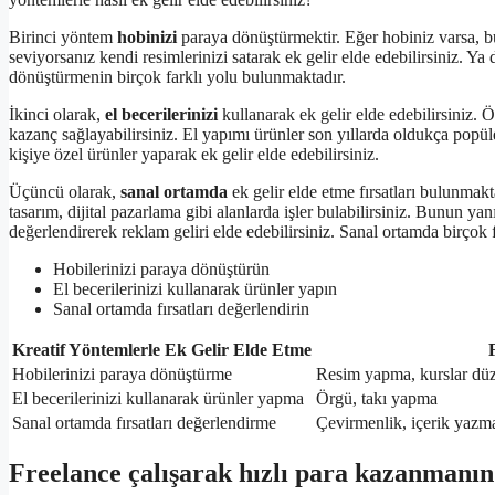
Birinci yöntem
hobinizi
paraya dönüştürmektir. Eğer hobiniz varsa, bu
seviyorsanız kendi resimlerinizi satarak ek gelir elde edebilirsiniz. Ya 
dönüştürmenin birçok farklı yolu bulunmaktadır.
İkinci olarak,
el becerilerinizi
kullanarak ek gelir elde edebilirsiniz. 
kazanç sağlayabilirsiniz. El yapımı ürünler son yıllarda oldukça popül
kişiye özel ürünler yaparak ek gelir elde edebilirsiniz.
Üçüncü olarak,
sanal ortamda
ek gelir elde etme fırsatları bulunmakt
tasarım, dijital pazarlama gibi alanlarda işler bulabilirsiniz. Bunun y
değerlendirerek reklam geliri elde edebilirsiniz. Sanal ortamda birçok 
Hobilerinizi paraya dönüştürün
El becerilerinizi kullanarak ürünler yapın
Sanal ortamda fırsatları değerlendirin
Kreatif Yöntemlerle Ek Gelir Elde Etme
Hobilerinizi paraya dönüştürme
Resim yapma, kurslar dü
El becerilerinizi kullanarak ürünler yapma
Örgü, takı yapma
Sanal ortamda fırsatları değerlendirme
Çevirmenlik, içerik yazma,
Freelance çalışarak hızlı para kazanmanın 