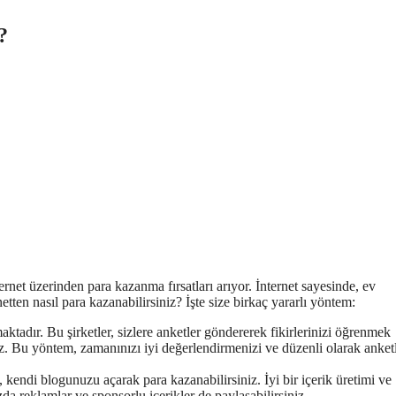
?
ernet üzerinden para kazanma fırsatları arıyor. İnternet sayesinde, ev
etten nasıl para kazanabilirsiniz? İşte size birkaç yararlı yöntem:
tadır. Bu şirketler, sizlere anketler göndererek fikirlerinizi öğrenmek
niz. Bu yöntem, zamanınızı iyi değerlendirmenizi ve düzenli olarak anket
 kendi blogunuzu açarak para kazanabilirsiniz. İyi bir içerik üretimi ve
da reklamlar ve sponsorlu içerikler de paylaşabilirsiniz.