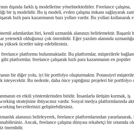
arının dışında farklı iş modellerine yönelmektedirler. Freelance çalışma,
rdiği bir iş modelidir. Bu iş modeli, evden çalışma imkanı sağlayarak z
şarak hızlı para kazanmanın bazı yolları vardır. Bu yolları kullanarak e
mli adımlardan biri, kendi uzmanlık alanınızı belirlemektir. Başarılı b
adar yetenekli olduğunuz çok önemlidir. Eğer yazılım alanında uzmanlığı
a yüksek ücretler talep edebilirsiniz.
 freelance platformu bulunmaktadır. Bu platformlar, müşterilerle bağlant
gibi platformlar, freelance çalışarak hızlı para kazanmanın en popüler
nın bir diğer yolu, iyi bir portfolyo oluşturmaktır. Potansiyel müşterile
isteyecektir. Bu nedenle, daha önce yaptığınız projeleri bir portfolyo 
nmanın en etkili yöntemlerinden biridir. İnsanlarla iletişim kurmak, iş
tworking stratejisine ihtiyacınız vardır. Sosyal medya platformlarında akt
rking becerilerinizi geliştirebilirsiniz.
anlık alanınızı belirleyerek, freelance platformlarından yararlanarak, i
anabilirsiniz. Ancak, freelance çalışma dünyası rekabetçi bir ortamda o
niz önemlidir.