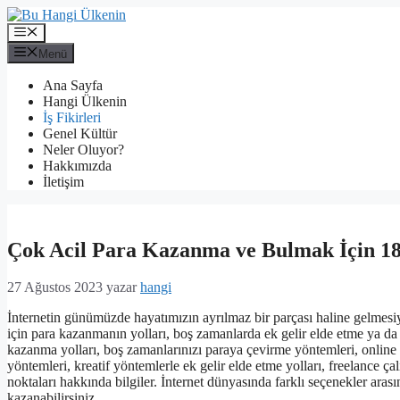
İçeriğe
atla
Menü
Menü
Ana Sayfa
Hangi Ülkenin
İş Fikirleri
Genel Kültür
Neler Oluyor?
Hakkımızda
İletişim
Çok Acil Para Kazanma ve Bulmak İçin 18
27 Ağustos 2023
yazar
hangi
İnternetin günümüzde hayatımızın ayrılmaz bir parçası haline gelmesiyl
için para kazanmanın yolları, boş zamanlarda ek gelir elde etme ya da a
kazanma yolları, boş zamanlarınızı paraya çevirme yöntemleri, online i
yöntemleri, kreatif yöntemlerle ek gelir elde etme yolları, freelance ç
noktaları hakkında bilgiler. İnternet dünyasında farklı seçenekler aras
kazanabilirsiniz.