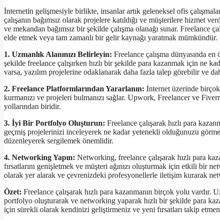
İnternetin gelişmesiyle birlikte, insanlar artık geleneksel ofis çalışmal
çalışanın bağımsız olarak projelere katıldığı ve müşterilere hizmet ve
ve mekandan bağımsız bir şekilde çalışma olanağı sunar. Freelance çalı
elde etmek veya tam zamanlı bir gelir kaynağı yaratmak mümkündür.
1. Uzmanlık Alanınızı Belirleyin:
Freelance çalışma dünyasında en öne
şekilde freelance çalışırken hızlı bir şekilde para kazanmak için ne k
varsa, yazılım projelerine odaklanarak daha fazla talep görebilir ve dah
2. Freelance Platformlarından Yararlanın:
İnternet üzerinde birçok
kurmanızı ve projeleri bulmanızı sağlar. Upwork, Freelancer ve Fiverr 
yollarından biridir.
3. İyi Bir Portfolyo Oluşturun:
Freelance çalışarak hızlı para kazanma
geçmiş projelerinizi inceleyerek ne kadar yetenekli olduğunuzu görmek 
düzenleyerek sergilemek önemlidir.
4. Networking Yapın:
Networking, freelance çalışarak hızlı para kaza
fırsatlarını genişletmek ve müşteri ağınızı oluşturmak için etkili bir ne
olarak yer alarak ve çevrenizdeki profesyonellerle iletişim kurarak netwo
Özet:
Freelance çalışarak hızlı para kazanmanın birçok yolu vardır. Uzm
portfolyo oluşturarak ve networking yaparak hızlı bir şekilde para kaz
için sürekli olarak kendinizi geliştirmeniz ve yeni fırsatları takip etme