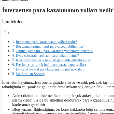
İnternetten para kazanmanın yolları nedir
İçindekiler
İnternetten para kazanmanın yolları nedir?
Boş zamanlarınızı nasıl paraya çevirebilirsiniz?
Online işlerle hızlı para kazanma yöntemleri nelerdir?
Evde çalışarak nasıl acil para bulabilirsiniz?
Kreatif yöntemlerle nasıl ek gelir elde edebilirsiniz?
Freelance çalışarak hızlı para kazanmanın yolları
E-ticaret ile acil para kazanmanın püf noktaları
Sık Sorulan Sorular
İnternetin hayatımızdaki önemi gitgide artıyor ve artık pek çok kişi int
rahatlığında çalışarak ek gelir elde etme imkanı sağlanıyor. Peki, intern
Anket doldurma: İnternet üzerinde pek çok anket şirketi bulunmak
istemektedir. Siz de bu anketleri doldurarak para kazanabilirsi
katılmanızı gerektirir.
Blog yazma: İlgilendiğiniz bir konu hakkında bilgi sahibiyseniz,
düzenli olarak yazı yazma sizin için önemlidir. Ayrıca, blogunuz