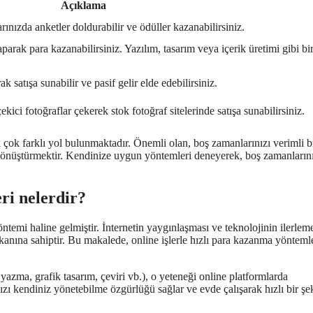
Açıklama
ınızda anketler doldurabilir ve ödüller kazanabilirsiniz.
parak para kazanabilirsiniz. Yazılım, tasarım veya içerik üretimi gibi bi
ak satışa sunabilir ve pasif gelir elde edebilirsiniz.
kici fotoğraflar çekerek stok fotoğraf sitelerinde satışa sunabilirsiniz.
 çok farklı yol bulunmaktadır. Önemli olan, boş zamanlarınızı verimli b
 dönüştürmektir. Kendinize uygun yöntemleri deneyerek, boş zamanların
ri nelerdir?
ntemi haline gelmiştir. İnternetin yaygınlaşması ve teknolojinin ilerlem
mkanına sahiptir. Bu makalede, online işlerle hızlı para kazanma yönteml
 yazma, grafik tasarım, çeviri vb.), o yeteneği online platformlarda
nızı kendiniz yönetebilme özgürlüğü sağlar ve evde çalışarak hızlı bir şe