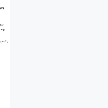
ayı
rak
n ve
grafik