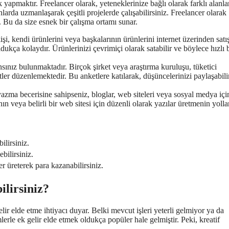
 yapmaktır. Freelancer olarak, yeteneklerinize bağlı olarak farklı alanla
anlarda uzmanlaşarak çeşitli projelerde çalışabilirsiniz. Freelancer olarak
z. Bu da size esnek bir çalışma ortamı sunar.
, kendi ürünlerini veya başkalarının ürünlerini internet üzerinden satı
ukça kolaydır. Ürünlerinizi çevrimiçi olarak satabilir ve böylece hızlı b
ınız bulunmaktadır. Birçok şirket veya araştırma kuruluşu, tüketici
tler düzenlemektedir. Bu anketlere katılarak, düşüncelerinizi paylaşabili
 yazma becerisine sahipseniz, bloglar, web siteleri veya sosyal medya içi
manın veya belirli bir web sitesi için düzenli olarak yazılar üretmenin yolla
ilirsiniz.
bilirsiniz.
er üreterek para kazanabilirsiniz.
ilirsiniz?
elir elde etme ihtiyacı duyar. Belki mevcut işleri yeterli gelmiyor ya da
erle ek gelir elde etmek oldukça popüler hale gelmiştir. Peki, kreatif