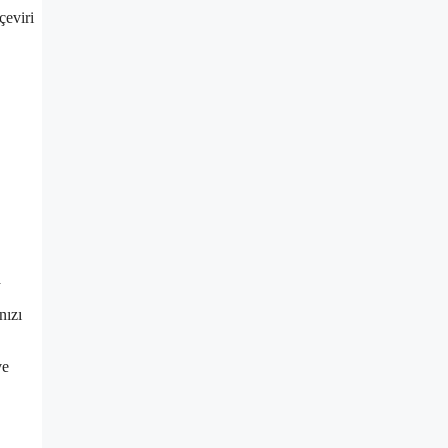
çeviri
a
nızı
ve