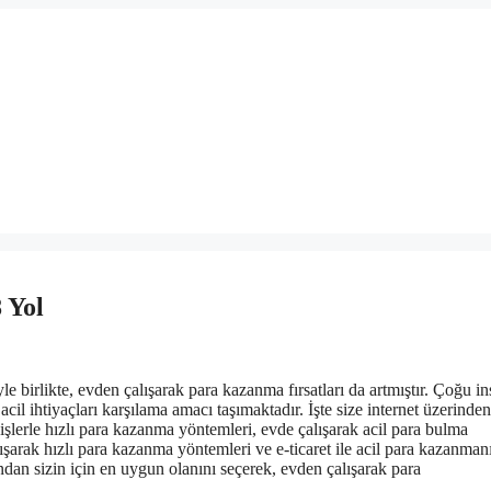
 Yol
e birlikte, evden çalışarak para kazanma fırsatları da artmıştır. Çoğu i
cil ihtiyaçları karşılama amacı taşımaktadır. İşte size internet üzerinde
şlerle hızlı para kazanma yöntemleri, evde çalışarak acil para bulma
alışarak hızlı para kazanma yöntemleri ve e-ticaret ile acil para kazanman
ından sizin için en uygun olanını seçerek, evden çalışarak para