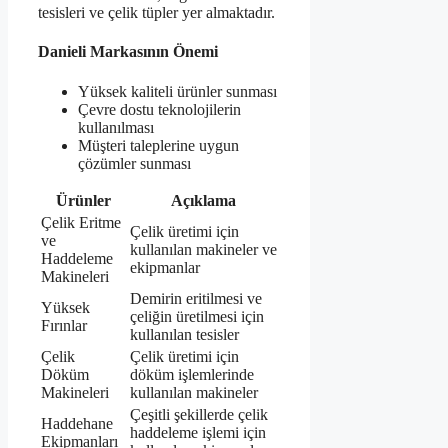
tesisleri ve çelik tüpler yer almaktadır.
Danieli Markasının Önemi
Yüksek kaliteli ürünler sunması
Çevre dostu teknolojilerin
kullanılması
Müşteri taleplerine uygun
çözümler sunması
Ürünler
Açıklama
Çelik Eritme
Çelik üretimi için
ve
kullanılan makineler ve
Haddeleme
ekipmanlar
Makineleri
Demirin eritilmesi ve
Yüksek
çeliğin üretilmesi için
Fırınlar
kullanılan tesisler
Çelik
Çelik üretimi için
Döküm
döküm işlemlerinde
Makineleri
kullanılan makineler
Çeşitli şekillerde çelik
Haddehane
haddeleme işlemi için
Ekipmanları