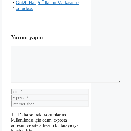
Got2b Hangi Ülkenin Markasıdır?
odtüclass
Yorum yapın
Yorum
İsim
E-
posta
İnternet
sitesi
Daha sonraki yorumlarımda
kullanılması için adım, e-posta
adresim ve site adresim bu tarayıcıya
kaydedilsin.