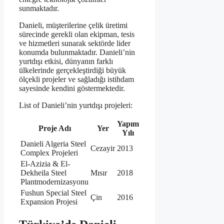
sunmaktadır.
Danieli, müşterilerine çelik üretimi
sürecinde gerekli olan ekipman, tesis
ve hizmetleri sunarak sektörde lider
konumda bulunmaktadır. Danieli’nin
yurtdışı etkisi, dünyanın farklı
ülkelerinde gerçekleştirdiği büyük
ölçekli projeler ve sağladığı istihdam
sayesinde kendini göstermektedir.
List of Danieli’nin yurtdışı projeleri:
Yapım
Proje Adı
Yer
Yılı
Danieli Algeria Steel
Cezayir
2013
Complex Projeleri
El-Azizia & El-
Dekheila Steel
Mısır
2018
Plantmodernizasyonu
Fushun Special Steel
Çin
2016
Expansion Projesi