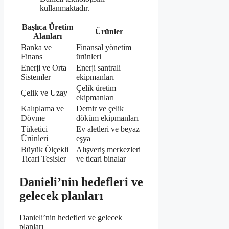
kullanmaktadır.
Başlıca Üretim
Ürünler
Alanları
Banka ve
Finansal yönetim
Finans
ürünleri
Enerji ve Orta
Enerji santrali
Sistemler
ekipmanları
Çelik üretim
Çelik ve Uzay
ekipmanları
Kalıplama ve
Demir ve çelik
Dövme
döküm ekipmanları
Tüketici
Ev aletleri ve beyaz
Ürünleri
eşya
Büyük Ölçekli
Alışveriş merkezleri
Ticari Tesisler
ve ticari binalar
Danieli’nin hedefleri ve
gelecek planları
Danieli’nin hedefleri ve gelecek
planları