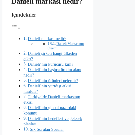
Danieli markası nedir?
İçindekiler
Danieli markası nedir?
Danieli Markasının
Önemi
Danieli şirketi hangi ülkeden
çıktı?
Danieli’nin kurucusu kim?
Danieli’nin başlıca üretim alanı
nedir?
Danieli’nin ürünleri nelerdir?
Danieli’nin yurtdışı etkisi
nasıldır?
Türkiye’de Danieli markasının
etkisi
Danieli’nin global pazardaki
konumu
Danieli’nin hedefleri ve gelecek
planları
Sık Sorulan Sorular