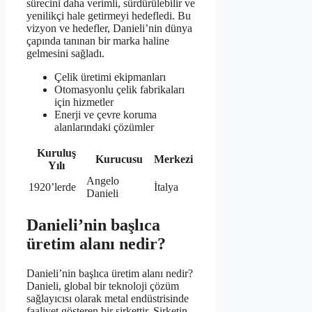
sürecini daha verimli, sürdürülebilir ve
yenilikçi hale getirmeyi hedefledi. Bu
vizyon ve hedefler, Danieli’nin dünya
çapında tanınan bir marka haline
gelmesini sağladı.
Çelik üretimi ekipmanları
Otomasyonlu çelik fabrikaları
için hizmetler
Enerji ve çevre koruma
alanlarındaki çözümler
Kuruluş
Kurucusu
Merkezi
Yılı
Angelo
1920’lerde
İtalya
Danieli
Danieli’nin başlıca
üretim alanı nedir?
Danieli’nin başlıca üretim alanı nedir?
Danieli, global bir teknoloji çözüm
sağlayıcısı olarak metal endüstrisinde
faaliyet gösteren bir şirkettir. Şirketin