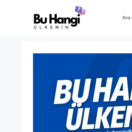
İçeriğe
atla
Ana 