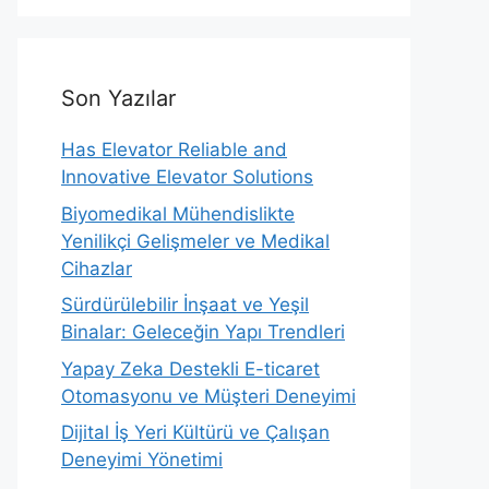
Son Yazılar
Has Elevator Reliable and
Innovative Elevator Solutions
Biyomedikal Mühendislikte
Yenilikçi Gelişmeler ve Medikal
Cihazlar
Sürdürülebilir İnşaat ve Yeşil
Binalar: Geleceğin Yapı Trendleri
Yapay Zeka Destekli E-ticaret
Otomasyonu ve Müşteri Deneyimi
Dijital İş Yeri Kültürü ve Çalışan
Deneyimi Yönetimi