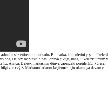
 adından söz ettiren bir markadır. Bu marka, kökenlerini çeşitli ülkeler
ısında, Deleex markasının nasıl ortaya çıktığı, hangi ülkelerde üretim y
ceğiz. Ayrıca, Deleex markasının dünya çapındaki popülerliği, küresel
a bilgi vereceğiz. Markanın sırlarını keşfetmek için okumaya devam edin