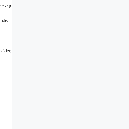
a cevap
inde;
k
nekler,