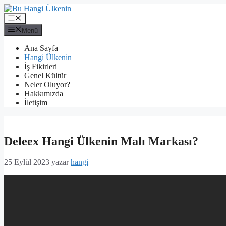
İçeriğe
atla
Menü
Menü
Ana Sayfa
Hangi Ülkenin
İş Fikirleri
Genel Kültür
Neler Oluyor?
Hakkımızda
İletişim
Deleex Hangi Ülkenin Malı Markası?
25 Eylül 2023
yazar
hangi