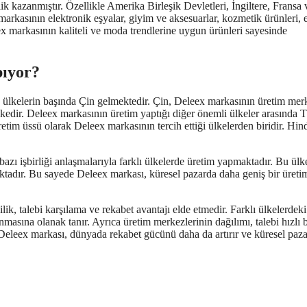
k kazanmıştır. Özellikle Amerika Birleşik Devletleri, İngiltere, Fransa 
arkasının elektronik eşyalar, giyim ve aksesuarlar, kozmetik ürünleri, 
ex markasının kaliteli ve moda trendlerine uygun ürünleri sayesinde
pıyor?
ülkelerin başında Çin gelmektedir. Çin, Deleex markasının üretim mer
lkedir. Deleex markasının üretim yaptığı diğer önemli ülkeler arasında 
retim üssü olarak Deleex markasının tercih ettiği ülkelerden biridir. Hin
bazı işbirliği anlaşmalarıyla farklı ülkelerde üretim yapmaktadır. Bu ülk
ktadır. Bu sayede Deleex markası, küresel pazarda daha geniş bir üreti
lik, talebi karşılama ve rekabet avantajı elde etmedir. Farklı ülkelerdeki
unmasına olanak tanır. Ayrıca üretim merkezlerinin dağılımı, talebi hızlı b
e Deleex markası, dünyada rekabet gücünü daha da artırır ve küresel paz