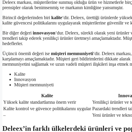
Deleex markası, müşterilerine sunmuş olduğu ürün ve hizmetlerle birç
prensipler olarak benimsenmiş ve markanın kimliğine yansımıştır.
Birincil değerlerinden biri
kalite
‘dir. Deleex, ürettiği ürünlerde yükse
kalite güvencesi politikalarını uygulayarak müşterilerine güvenilir ve 
Bir diğer değeri
innovasyon
‘dur. Deleex, sürekli olarak yeni ürünler 
trendleri takip ederek yenilikçi ürünler üretmeyi amaçlamaktadır. Müşter
hedeflerler.
Üçüncü önemli değeri ise
müşteri memnuniyeti
‘dir. Deleex markası,
karşılamayı amaçlamaktadır. Müşteri geri bildirimlerini dikkate alarak ü
memnuniyetini sağlamak ve uzun vadeli müşteri ilişkileri inşa etmek m
Kalite
Innovasyon
Müşteri memnuniyeti
Kalite
Innova
Yüksek kalite standartlarına önem verir
Yenilikçi ürünler ve te
Kalite kontrol ve güvence politikalarını uygular
Pazardaki trendleri ta
–
Yeni ürünler ve teknol
Deleex’in farklı ülkelerdeki ürünleri ve po