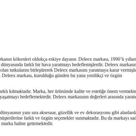
kanın kökenleri oldukça eskiye dayanır. Deleex markası, 1990’lı yıllar
da dünyasında farklı bir hava yaratmayı hedeflemişlerdir. Deleex markası
e olan tutkularını birleştirerek Deleex markasını yaratmaya karar vermişle
ır. Deleex markası, kurulduğu günden bu yana yenilikçi ve özgün
arklı kılmaktadır. Marka, her ürününde kalite ve estetiğe önem vermekte
aşatmayı hedeflemektedir. Deleex markasının değerleri arasında yaratıc
ünyasının yanı sıra aksesuar, güzellik ve ev dekorasyonu gibi alanlard
müşterilerine farklı ve özgün seçenekler sunmaktadır. Bu da markayı sa
 marka haline getirmektedir.