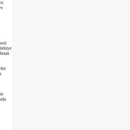
ve
ev
kezi
Türkiye
distan
eler
m
ir
arda