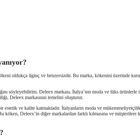
yanıyor?
keni oldukça ilginç ve benzersizdir. Bu marka, kökenini üzerinde kur
ını söyleyebilirim. Deleex markası, İtalya’nın moda ve lüks ürünlerle 
iliği, Deleex markasının temelini oluşturur.
bir estetik ve kalite katmaktadır. İtalyanların moda ve mükemmeliyetçili
Bu köken, Deleex’in diğer markalardan farklı kılmasına ve müşterilere ka
r?