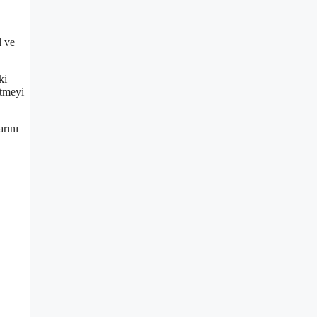
l ve
ki
etmeyi
arını