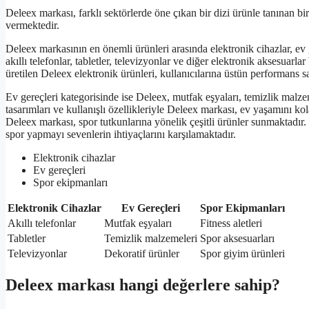
Deleex markası, farklı sektörlerde öne çıkan bir dizi ürünle tanınan bi
vermektedir.
Deleex markasının en önemli ürünleri arasında elektronik cihazlar, ev 
akıllı telefonlar, tabletler, televizyonlar ve diğer elektronik aksesuar
üretilen Deleex elektronik ürünleri, kullanıcılarına üstün performans s
Ev gereçleri kategorisinde ise Deleex, mutfak eşyaları, temizlik malze
tasarımları ve kullanışlı özellikleriyle Deleex markası, ev yaşamını k
Deleex markası, spor tutkunlarına yönelik çeşitli ürünler sunmaktadır. Fi
spor yapmayı sevenlerin ihtiyaçlarını karşılamaktadır.
Elektronik cihazlar
Ev gereçleri
Spor ekipmanları
Elektronik Cihazlar
Ev Gereçleri
Spor Ekipmanları
Akıllı telefonlar
Mutfak eşyaları
Fitness aletleri
Tabletler
Temizlik malzemeleri
Spor aksesuarları
Televizyonlar
Dekoratif ürünler
Spor giyim ürünleri
Deleex markası hangi değerlere sahip?