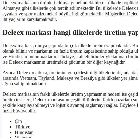
Deleex markasının ürünleri, dünya genelindeki birçok ülkede popülerli
Almanya gibi ülkelerde çok tercih edilmektedir. Bu ülkelerde Deleex m
eşyaları ve spor malzemeleri büyük ilgi görmektedir. Müşteriler, Dele
ihtiyaçlarını karşılamaktadır.
Deleex markası hangi ülkelerde üretim ya
Deleex markası, dünya çapında birçok ülkede üretim yapmaktadır. Bu 
olarak bilinir ve markanın en fazla üretim kapasitesine sahip olduğu ü
ve Hindistan bulunmaktadır. Türkiye, kaliteli ürünleriyle tanınan bir ü
ise Deleex markasının üretimdeki gücünün bir diğer kaynağıdır.
Ayrıca Deleex markası, üretimini gerçekleştirdiği ülkelerin dışında da 
arasında Vietnam, Tayland, Malezya ve Brezilya gibi ülkeler yer alma
ağına sahip olmaktadır.
Deleex markasının farklı ülkelerde üretim yapmasının nedeni ise çeşitli
üretim tesisleri, Deleex markasının çeşitli ürünlerini farklı pazarlara s
şekilde karşılayabilmeyi ve lojistik avantaj sağlamayı sağlar. Böylec
hızla büyüyebilir.
Çin
Türkiye
Hindistan
Vietnam