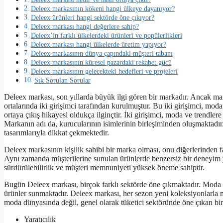
Deleex markasının kökeni hangi ülkeye dayanıyor?
Deleex ürünleri hangi sektörde öne çıkıyor?
Deleex markası hangi değerlere sahip?
Deleex’in farklı ülkelerdeki ürünleri ve popülerlikleri
Deleex markası hangi ülkelerde üretim yapıyor?
Deleex markasının dünya çapındaki müşteri tabanı
Deleex markasının küresel pazardaki rekabet gücü
Deleex markasının gelecekteki hedefleri ve projeleri
Sık Sorulan Sorular
Deleex markası, son yıllarda büyük ilgi gören bir markadır. Ancak mar
ortalarında iki girişimci tarafından kurulmuştur. Bu iki girişimci, mo
ortaya çıkış hikayesi oldukça ilginçtir. İki girişimci, moda ve trendler
Markanın adı da, kurucularının isimlerinin birleşiminden oluşmaktad
tasarımlarıyla dikkat çekmektedir.
Deleex markasının kişilik sahibi bir marka olması, onu diğerlerinden f
Aynı zamanda müşterilerine sunulan ürünlerde benzersiz bir deneyim y
sürdürülebilirlik ve müşteri memnuniyeti yüksek öneme sahiptir.
Bugün Deleex markası, birçok farklı sektörde öne çıkmaktadır. Moda d
ürünler sunmaktadır. Deleex markası, her sezon yeni koleksiyonlarla 
moda dünyasında değil, genel olarak tüketici sektöründe öne çıkan bir
Yaratıcılık