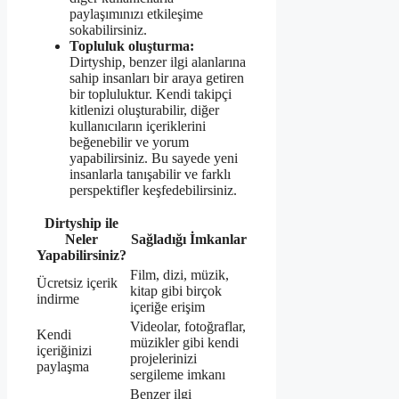
paylaşımınızı etkileşime
sokabilirsiniz.
Topluluk oluşturma:
Dirtyship, benzer ilgi alanlarına
sahip insanları bir araya getiren
bir topluluktur. Kendi takipçi
kitlenizi oluşturabilir, diğer
kullanıcıların içeriklerini
beğenebilir ve yorum
yapabilirsiniz. Bu sayede yeni
insanlarla tanışabilir ve farklı
perspektifler keşfedebilirsiniz.
Dirtyship ile
Neler
Sağladığı İmkanlar
Yapabilirsiniz?
Film, dizi, müzik,
Ücretsiz içerik
kitap gibi birçok
indirme
içeriğe erişim
Videolar, fotoğraflar,
Kendi
müzikler gibi kendi
içeriğinizi
projelerinizi
paylaşma
sergileme imkanı
Benzer ilgi