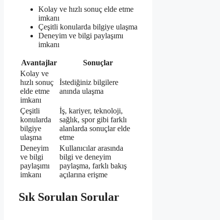
Kolay ve hızlı sonuç elde etme
imkanı
Çeşitli konularda bilgiye ulaşma
Deneyim ve bilgi paylaşımı
imkanı
Avantajlar
Sonuçlar
Kolay ve
hızlı sonuç
İstediğiniz bilgilere
elde etme
anında ulaşma
imkanı
Çeşitli
İş, kariyer, teknoloji,
konularda
sağlık, spor gibi farklı
bilgiye
alanlarda sonuçlar elde
ulaşma
etme
Deneyim
Kullanıcılar arasında
ve bilgi
bilgi ve deneyim
paylaşımı
paylaşma, farklı bakış
imkanı
açılarına erişme
Sık Sorulan Sorular