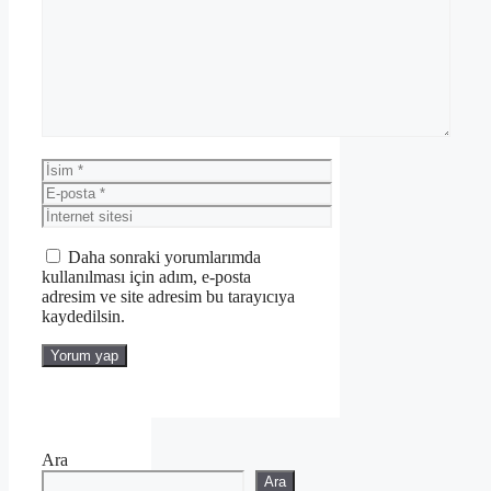
Yorum
İsim
E-
posta
İnternet
sitesi
Daha sonraki yorumlarımda
kullanılması için adım, e-posta
adresim ve site adresim bu tarayıcıya
kaydedilsin.
Ara
Ara