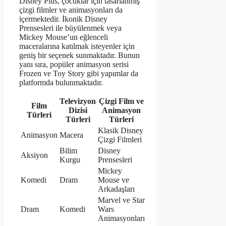
Disney Plus, çocuklar için tasarlanmış
çizgi filmler ve animasyonları da
içermektedir. İkonik Disney
Prensesleri ile büyülenmek veya
Mickey Mouse’un eğlenceli
maceralarına katılmak isteyenler için
geniş bir seçenek sunmaktadır. Bunun
yanı sıra, popüler animasyon serisi
Frozen ve Toy Story gibi yapımlar da
platformda bulunmaktadır.
Televizyon
Çizgi Film ve
Film
Dizisi
Animasyon
Türleri
Türleri
Türleri
Klasik Disney
Animasyon
Macera
Çizgi Filmleri
Bilim
Disney
Aksiyon
Kurgu
Prensesleri
Mickey
Komedi
Dram
Mouse ve
Arkadaşları
Marvel ve Star
Dram
Komedi
Wars
Animasyonları