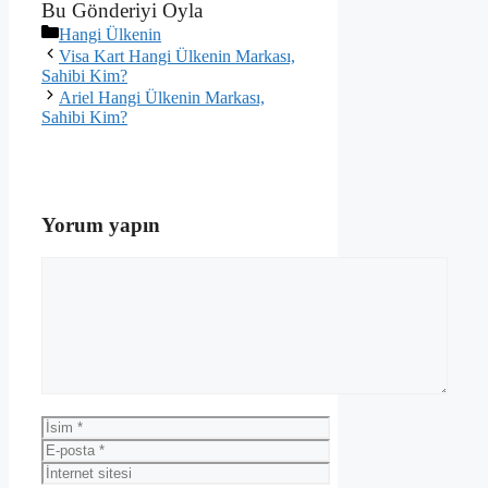
Bu Gönderiyi Oyla
Kategoriler
Hangi Ülkenin
Visa Kart Hangi Ülkenin Markası,
Sahibi Kim?
Ariel Hangi Ülkenin Markası,
Sahibi Kim?
Yorum yapın
Yorum
İsim
E-
posta
İnternet