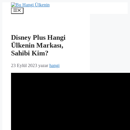
İçeriğe
atla
Menü
Disney Plus Hangi
Ülkenin Markası,
Sahibi Kim?
23 Eylül 2023
yazar
hangi