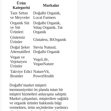
Ürün
Markalar
Kategorisi
Taze Sebze
Doğalbi Organik,
ve Meyveler
Local Farmers
Organik Süt
Doğalbi Organik,
ve Süt
Sütaş Organik, Tat
Ürünleri
Organik
Glutensiz
Glutaless, BiOrganik
Ürünler
Doğal Şeker
Stevia Natural,
Alternatifleri
Doğalbi Organik
Vegan ve
VegoLife,
Vejetaryen
VeganNature
Ürünler
Takviye Edici
NatureVit,
Besinler
PowerHealth
Doğalbi’market müşteri
memnuniyetini ön planda tutan bir
müşteri hizmetleri anlayışına sahiptir.
Market çalışanları, müşterilere sağlıklı
ve organik ürünler hakkında bilgi
vermekten, ürün seçimlerine yardımcı