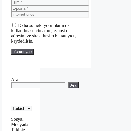
İsim
E-
posta
İnternet
sitesi
Daha sonraki yorumlarımda
kullanılması için adım, e-posta
adresim ve site adresim bu tarayıcıya
kaydedilsin.
Ara
Ara
Sosyal
Medyadan
Takipte