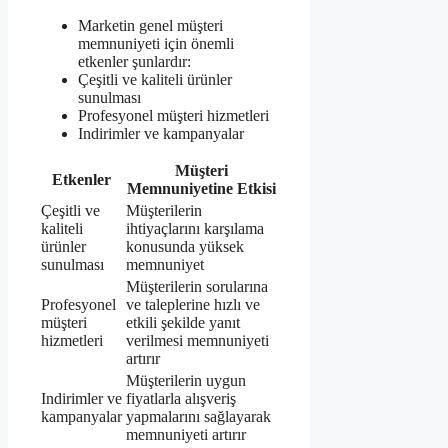
Marketin genel müşteri
memnuniyeti için önemli
etkenler şunlardır:
Çeşitli ve kaliteli ürünler
sunulması
Profesyonel müşteri hizmetleri
Indirimler ve kampanyalar
Müşteri
Etkenler
Memnuniyetine Etkisi
Çeşitli ve
Müşterilerin
kaliteli
ihtiyaçlarını karşılama
ürünler
konusunda yüksek
sunulması
memnuniyet
Müşterilerin sorularına
Profesyonel
ve taleplerine hızlı ve
müşteri
etkili şekilde yanıt
hizmetleri
verilmesi memnuniyeti
artırır
Müşterilerin uygun
Indirimler ve
fiyatlarla alışveriş
kampanyalar
yapmalarını sağlayarak
memnuniyeti artırır