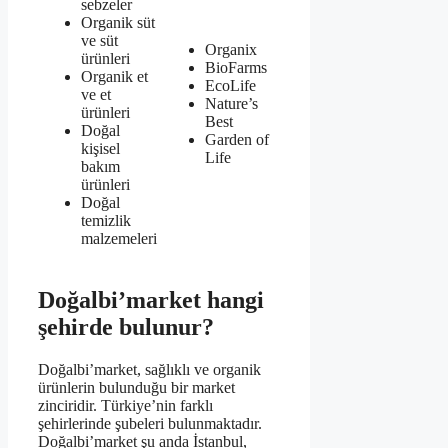
sebzeler
Organik süt
ve süt
Organix
ürünleri
BioFarms
Organik et
EcoLife
ve et
Nature’s
ürünleri
Best
Doğal
Garden of
kişisel
Life
bakım
ürünleri
Doğal
temizlik
malzemeleri
Doğalbi’market hangi
şehirde bulunur?
Doğalbi’market, sağlıklı ve organik
ürünlerin bulunduğu bir market
zinciridir. Türkiye’nin farklı
şehirlerinde şubeleri bulunmaktadır.
Doğalbi’market şu anda İstanbul,