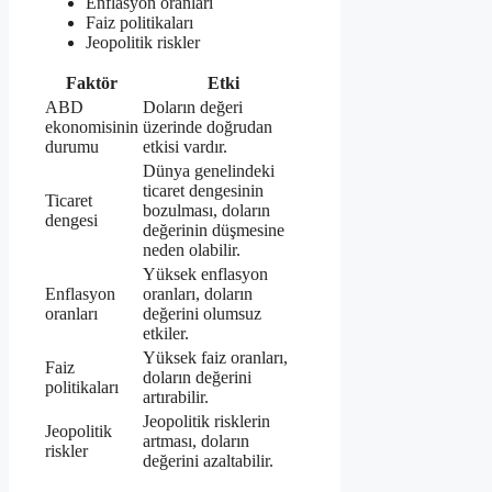
Enflasyon oranları
Faiz politikaları
Jeopolitik riskler
Faktör
Etki
ABD
Doların değeri
ekonomisinin
üzerinde doğrudan
durumu
etkisi vardır.
Dünya genelindeki
ticaret dengesinin
Ticaret
bozulması, doların
dengesi
değerinin düşmesine
neden olabilir.
Yüksek enflasyon
Enflasyon
oranları, doların
oranları
değerini olumsuz
etkiler.
Yüksek faiz oranları,
Faiz
doların değerini
politikaları
artırabilir.
Jeopolitik risklerin
Jeopolitik
artması, doların
riskler
değerini azaltabilir.