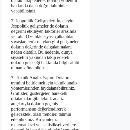
olarak takip ederek doların yönelimi
hakkında daha doğru tahminler
yapabilirsiniz.
2. Jeopolitik Gelişmeleri İnceleyin:
Jeopolitik gelişmeler de doların
değerini etkileyen faktörler arasında
yer alır. Özellikle siyasi çalkantılar,
savaşlar, terör olayları gibi gelişmeler
doların değerinde dalgalanmalara
neden olabilir. Bu nedenle, dünya
siyasetini yakından takip ederek
doların geleceği hakkında bilgi sahibi
olmanız önemlidir.
3. Teknik Analiz Yapın: Doların
trendini belirlemek için teknik analiz
yöntemlerinden faydalanabilirsiniz.
Grafikler, göstergeler, hareketli
ortalamalar gibi teknik analiz
araçlarıyla doların geçmiş
performansını değerlendirerek
gelecekteki olası trendleri tahmin
edebilirsiniz. Bu yöntem,
matematiksel ve istatistiksel verilere
dayandığı için daha objektif sonuçlar