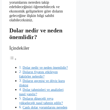
yorumlarını nereden takip
edebileceğinizi öğrenebilecek ve
ekonomik gelişmelere göre doların
geleceğine ilişkin bilgi sahibi
olabileceksiniz.
Dolar nedir ve neden
önemlidir?
İçindekiler
Dolar nedir ve neden önemlidir?
Doların fiyatını etkileyen
faktörler nelerdir?
Doların geçmişi ve döviz kuru
ilişkisi
Dolar tahminleri ve analizleri
nasıl yapılır?
Doların düşeceği veya
yükseleceği nasıl tahmin edilir?
Canlı dolar yorumlarını nereden