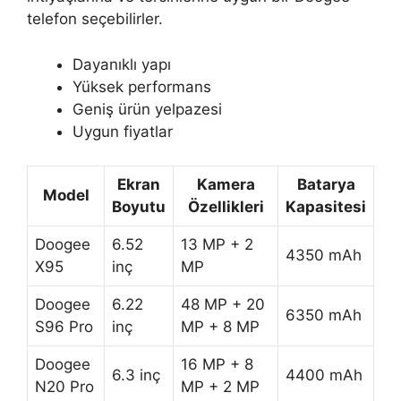
telefon seçebilirler.
Dayanıklı yapı
Yüksek performans
Geniş ürün yelpazesi
Uygun fiyatlar
Ekran
Kamera
Batarya
Model
Boyutu
Özellikleri
Kapasitesi
Doogee
6.52
13 MP + 2
4350 mAh
X95
inç
MP
Doogee
6.22
48 MP + 20
6350 mAh
S96 Pro
inç
MP + 8 MP
Doogee
16 MP + 8
6.3 inç
4400 mAh
N20 Pro
MP + 2 MP