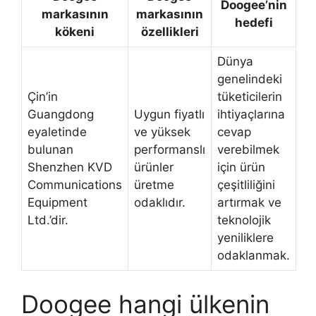
Doogee’nin
markasının
markasının
hedefi
kökeni
özellikleri
Dünya
genelindeki
Çin’in
tüketicilerin
Guangdong
Uygun fiyatlı
ihtiyaçlarına
eyaletinde
ve yüksek
cevap
bulunan
performanslı
verebilmek
Shenzhen KVD
ürünler
için ürün
Communications
üretme
çeşitliliğini
Equipment
odaklıdır.
artırmak ve
Ltd.’dir.
teknolojik
yeniliklere
odaklanmak.
Doogee hangi ülkenin