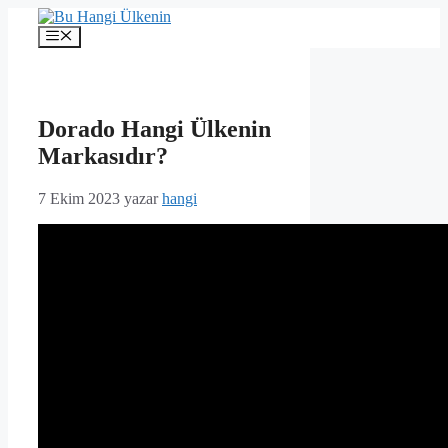
İçeriğe
atla
Menü
Dorado Hangi Ülkenin
Markasıdır?
7 Ekim 2023
yazar
hangi