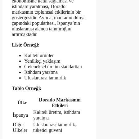
ekonomisine katkı sağlaması ve
istihdam yaratması, Dorado
markasının toplumsal etkilerinin bir
göstergesidir. Ayrıca, markanın dünya
çapındaki popülaritesi, İspanya’nın
uluslararası alanda tanınırlığını
artırmaktadır.
Liste Örneği:
Kaliteli ürünler
Yenilikçi yaklaşım
Geleneksel üretim standartları
İstihdam yaratma
Uluslararası tanınırlık
Tablo Örneği:
Dorado Markasının
Ülke
Etkileri
Kaliteli üretim, istihdam
İspanya
yaratma
Diğer
Uluslararası tanınırlık,
Ülkeler
tüketici güveni