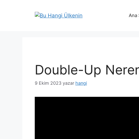
İçeriğe
atla
Ana 
Double-Up Neren
9 Ekim 2023
yazar
hangi