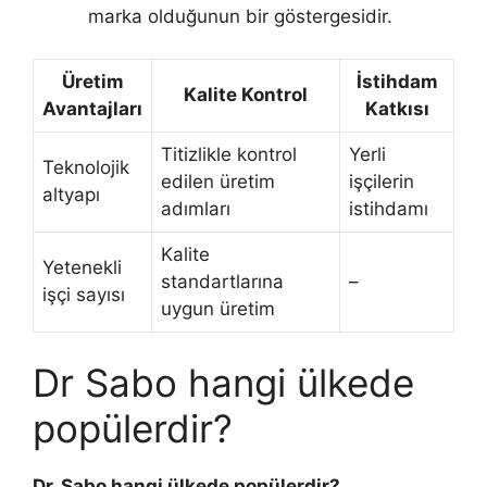
marka olduğunun bir göstergesidir.
Üretim
İstihdam
Kalite Kontrol
Avantajları
Katkısı
Titizlikle kontrol
Yerli
Teknolojik
edilen üretim
işçilerin
altyapı
adımları
istihdamı
Kalite
Yetenekli
standartlarına
–
işçi sayısı
uygun üretim
Dr Sabo hangi ülkede
popülerdir?
Dr. Sabo hangi ülkede popülerdir?