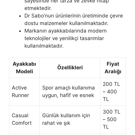
sayesinde her tarza ve zevke hitap
etmektedir.
Dr Sabo’nun ürünlerinin üretiminde çevre
dostu malzemeler kullanılmaktadır.
Markanın ayakkabılarında modern
teknolojiler ve yenilikçi tasarımlar
kullanılmaktadır.
Ayakkabı
Fiyat
Özellikleri
Modeli
Aralığı
200 TL
Active
Spor amaçlı kullanıma
– 400
Runner
uygun, hafif ve esnek
TL
300 TL
Casual
Günlük kullanım için
– 500
Comfort
rahat ve şık
TL