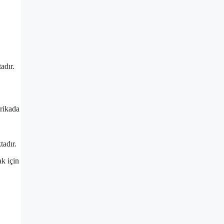
adır.
brikada
tadır.
k için