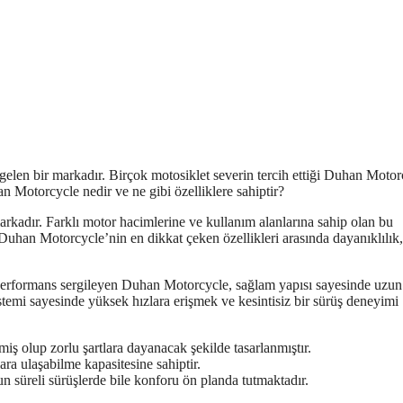
len bir markadır. Birçok motosiklet severin tercih ettiği Duhan Motor
n Motorcycle nedir ve ne gibi özelliklere sahiptir?
arkadır. Farklı motor hacimlerine ve kullanım alanlarına sahip olan bu
. Duhan Motorcycle’nin en dikkat çeken özellikleri arasında dayanıklılık,
ir performans sergileyen Duhan Motorcycle, sağlam yapısı sayesinde uzun
stemi sayesinde yüksek hızlara erişmek ve kesintisiz bir sürüş deneyimi
 olup zorlu şartlara dayanacak şekilde tasarlanmıştır.
a ulaşabilme kapasitesine sahiptir.
 süreli sürüşlerde bile konforu ön planda tutmaktadır.