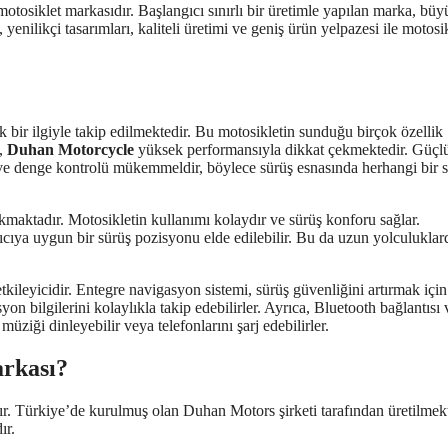
tosiklet markasıdır. Başlangıcı sınırlı bir üretimle yapılan marka, bü
nilikçi tasarımları, kaliteli üretimi ve geniş ürün yelpazesi ile motosi
 bir ilgiyle takip edilmektedir. Bu motosikletin sunduğu birçok özellik
k,
Duhan Motorcycle
yüksek performansıyla dikkat çekmektedir. Güçl
esi ve denge kontrolü mükemmeldir, böylece sürüş esnasında herhangi bir 
aktadır. Motosikletin kullanımı kolaydır ve sürüş konforu sağlar.
ıcıya uygun bir sürüş pozisyonu elde edilebilir. Bu da uzun yolculuklar
kileyicidir. Entegre navigasyon sistemi, sürüş güvenliğini artırmak için
on bilgilerini kolaylıkla takip edebilirler. Ayrıca, Bluetooth bağlantısı 
müziği dinleyebilir veya telefonlarını şarj edebilirler.
rkası?
. Türkiye’de kurulmuş olan Duhan Motors şirketi tarafından üretilmekt
ır.