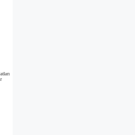
atları
r