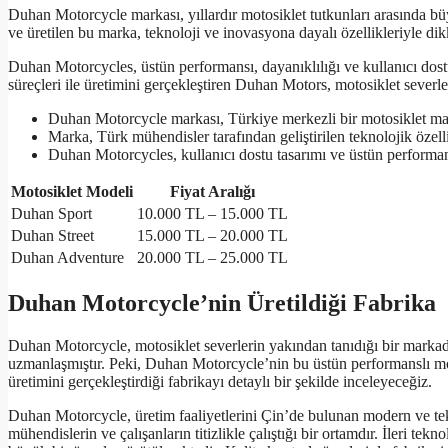
Duhan Motorcycle markası, yıllardır motosiklet tutkunları arasında bü
ve üretilen bu marka, teknoloji ve inovasyona dayalı özellikleriyle di
Duhan Motorcycles, üstün performansı, dayanıklılığı ve kullanıcı dost
süreçleri ile üretimini gerçekleştiren Duhan Motors, motosiklet severle
Duhan Motorcycle markası, Türkiye merkezli bir motosiklet mar
Marka, Türk mühendisler tarafından geliştirilen teknolojik özelli
Duhan Motorcycles, kullanıcı dostu tasarımı ve üstün performan
Motosiklet Modeli
Fiyat Aralığı
Duhan Sport
10.000 TL – 15.000 TL
Duhan Street
15.000 TL – 20.000 TL
Duhan Adventure
20.000 TL – 25.000 TL
Duhan Motorcycle’nin Üretildiği Fabrika
Duhan Motorcycle, motosiklet severlerin yakından tanıdığı bir marka
uzmanlaşmıştır. Peki, Duhan Motorcycle’nin bu üstün performanslı mo
üretimini gerçekleştirdiği fabrikayı detaylı bir şekilde inceleyeceğiz.
Duhan Motorcycle, üretim faaliyetlerini Çin’de bulunan modern ve tek
mühendislerin ve çalışanların titizlikle çalıştığı bir ortamdır. İleri te