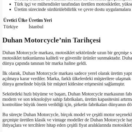
Türk işçi ve mühendisler tarafından üretilen motosikletler, yüksek
Üretim sürecinde sürdürülebilirlik ve çevre dostu uygulamalara
Üretici Ülke
Üretim Yeri
Türkiye
İstanbul
Duhan Motorcycle’nin Tarihçesi
Duhan Motorcycle markası, motosiklet sektöründe uzun bir geçmişe sa
motosiklet tutkunlarına kaliteli ve güvenilir ürünler sunmaktadır. Duha
dünya çapında tanınan bir marka haline geldi.
İlk olarak, Duhan Motorcycle markası sadece yerel olarak üretim yapmak
açılmaya karar verdiler. Marka, farklı ülkelerdeki müşterilere ulaşmak 
dünya genelinde büyük bir müşteri kitlesine erişmesini sağlamıştır.
Sektördeki hızlı büyüme ve başarı, Duhan Motorcycle markasının fabrik
modern ve son teknolojiye sahip fabrikaları, üretim kapasitesini artır
kontrolüne büyük önem verildiği için, şirketin fabrikaları dünyanın dör
Bu süreçte Duhan Motorcycle, birçok model ve çeşitli motor seçenekler
geçmişte üretilen klasik ve vintage modeller de Duhan Motorcycle hayr
ihtiyaçlara ve tercihlere hitap eden çeşitli fiyat aralıklarında motosikle