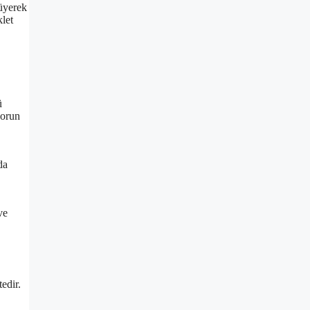
yüyerek
klet
ü
sorun
da
ve
edir.