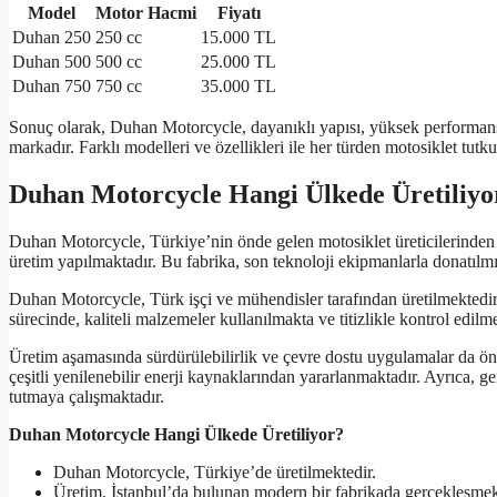
Model
Motor Hacmi
Fiyatı
Duhan 250
250 cc
15.000 TL
Duhan 500
500 cc
25.000 TL
Duhan 750
750 cc
35.000 TL
Sonuç olarak, Duhan Motorcycle, dayanıklı yapısı, yüksek performansı 
markadır. Farklı modelleri ve özellikleri ile her türden motosiklet tu
Duhan Motorcycle Hangi Ülkede Üretiliyo
Duhan Motorcycle, Türkiye’nin önde gelen motosiklet üreticilerinden 
üretim yapılmaktadır. Bu fabrika, son teknoloji ekipmanlarla donatılmış
Duhan Motorcycle, Türk işçi ve mühendisler tarafından üretilmektedir
sürecinde, kaliteli malzemeler kullanılmakta ve titizlikle kontrol edil
Üretim aşamasında sürdürülebilirlik ve çevre dostu uygulamalar da ön
çeşitli yenilenebilir enerji kaynaklarından yararlanmaktadır. Ayrıca
tutmaya çalışmaktadır.
Duhan Motorcycle Hangi Ülkede Üretiliyor?
Duhan Motorcycle, Türkiye’de üretilmektedir.
Üretim, İstanbul’da bulunan modern bir fabrikada gerçekleşmek