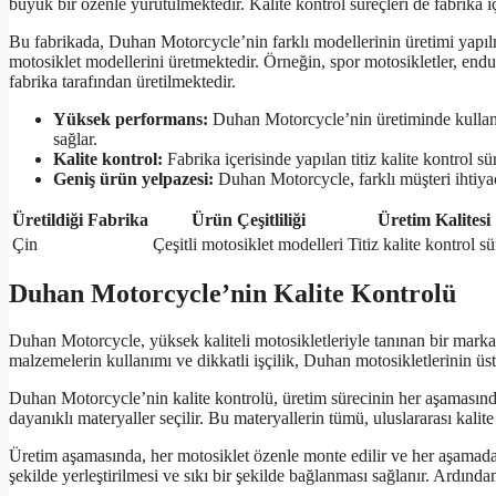
büyük bir özenle yürütülmektedir. Kalite kontrol süreçleri de fabrika iç
Bu fabrikada, Duhan Motorcycle’nin farklı modellerinin üretimi yapılma
motosiklet modellerini üretmektedir. Örneğin, spor motosikletler, enduro
fabrika tarafından üretilmektedir.
Yüksek performans:
Duhan Motorcycle’nin üretiminde kullanı
sağlar.
Kalite kontrol:
Fabrika içerisinde yapılan titiz kalite kontrol s
Geniş ürün yelpazesi:
Duhan Motorcycle, farklı müşteri ihtiyaçl
Üretildiği Fabrika
Ürün Çeşitliliği
Üretim Kalitesi
Çin
Çeşitli motosiklet modelleri
Titiz kalite kontrol sü
Duhan Motorcycle’nin Kalite Kontrolü
Duhan Motorcycle, yüksek kaliteli motosikletleriyle tanınan bir markadı
malzemelerin kullanımı ve dikkatli işçilik, Duhan motosikletlerinin üs
Duhan Motorcycle’nin kalite kontrolü, üretim sürecinin her aşamasında t
dayanıklı materyaller seçilir. Bu materyallerin tümü, uluslararası kal
Üretim aşamasında, her motosiklet özenle monte edilir ve her aşamada k
şekilde yerleştirilmesi ve sıkı bir şekilde bağlanması sağlanır. Ardından, 