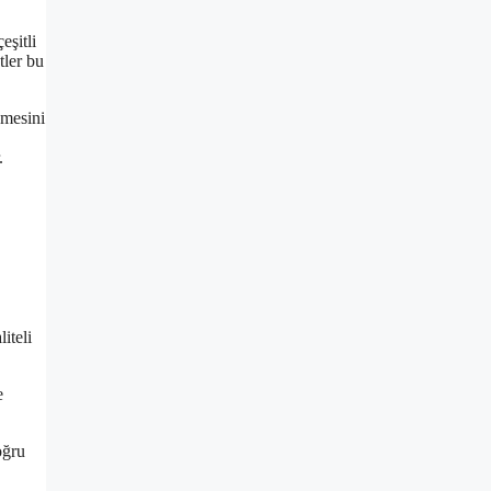
eşitli
tler bu
emesini
.
iteli
e
oğru