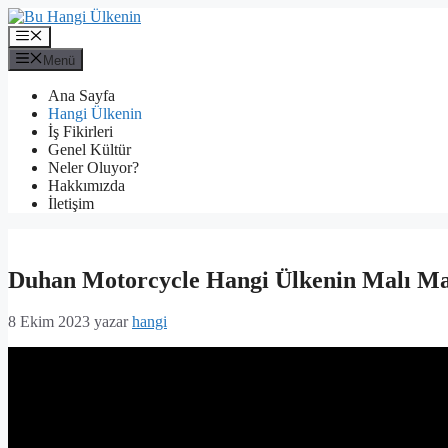
İçeriğe
atla
Menü
Menü
Ana Sayfa
Hangi Ülkenin
İş Fikirleri
Genel Kültür
Neler Oluyor?
Hakkımızda
İletişim
Duhan Motorcycle Hangi Ülkenin Malı Ma
8 Ekim 2023
yazar
hangi