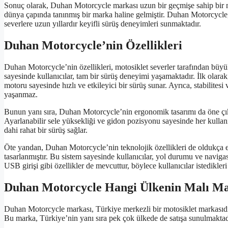
Sonuç olarak, Duhan Motorcycle markası uzun bir geçmişe sahip bir mo
dünya çapında tanınmış bir marka haline gelmiştir. Duhan Motorcycle, ye
severlere uzun yıllardır keyifli sürüş deneyimleri sunmaktadır.
Duhan Motorcycle’nin Özellikleri
Duhan Motorcycle’nin özellikleri, motosiklet severler tarafından büyük
sayesinde kullanıcılar, tam bir sürüş deneyimi yaşamaktadır. İlk olara
motoru sayesinde hızlı ve etkileyici bir sürüş sunar. Ayrıca, stabilit
yaşanmaz.
Bunun yanı sıra, Duhan Motorcycle’nin ergonomik tasarımı da öne çıkm
Ayarlanabilir sele yüksekliği ve gidon pozisyonu sayesinde her kullan
dahi rahat bir sürüş sağlar.
Öte yandan, Duhan Motorcycle’nin teknolojik özellikleri de oldukça et
tasarlanmıştır. Bu sistem sayesinde kullanıcılar, yol durumu ve navigasy
USB girişi gibi özellikler de mevcuttur, böylece kullanıcılar istedikleri 
Duhan Motorcycle Hangi Ülkenin Malı Ma
Duhan Motorcycle markası, Türkiye merkezli bir motosiklet markasıdır
Bu marka, Türkiye’nin yanı sıra pek çok ülkede de satışa sunulmaktad