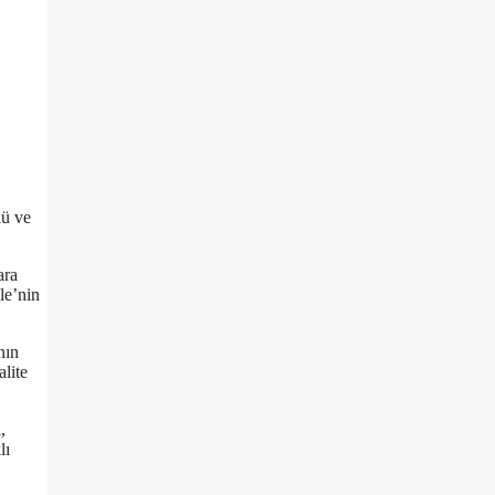
dü ve
ara
le’nin
nın
alite
,
lı