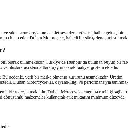
ve şık tasarımlarıyla motosiklet severlerin gözdesi haline gelmiş bir
tkununa hitap eden Duhan Motorcycle, kaliteli bir sürüş deneyimi sunmakt
r?
biri olarak bilinmektedir. Türkiye’de İstanbul’da bulunan büyük bir fa
 ve uluslararası standartlara uygun olarak faaliyet göstermektedir.
. Bu nedenle, yerli bir marka olmanın gururunu taşımaktadır. Üretim
mektedir. Duhan Motorcycle’lar, dayanıklılığı ve performansıyla tanınmak
emli bir rol oynamaktadır. Duhan Motorcycle, enerji verimliliği sağlama
, geri dönüşümlü malzemeler kullanarak atık miktarını minimum düzeyde
tedir.