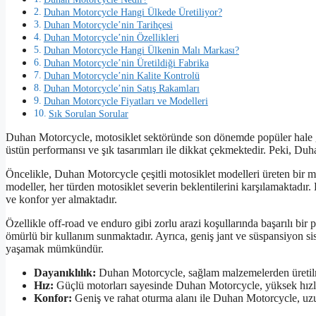
Duhan Motorcycle Hangi Ülkede Üretiliyor?
Duhan Motorcycle’nin Tarihçesi
Duhan Motorcycle’nin Özellikleri
Duhan Motorcycle Hangi Ülkenin Malı Markası?
Duhan Motorcycle’nin Üretildiği Fabrika
Duhan Motorcycle’nin Kalite Kontrolü
Duhan Motorcycle’nin Satış Rakamları
Duhan Motorcycle Fiyatları ve Modelleri
Sık Sorulan Sorular
Duhan Motorcycle, motosiklet sektöründe son dönemde popüler hale ge
üstün performansı ve şık tasarımları ile dikkat çekmektedir. Peki, Duha
Öncelikle, Duhan Motorcycle çeşitli motosiklet modelleri üreten bir m
modeller, her türden motosiklet severin beklentilerini karşılamaktadır
ve konfor yer almaktadır.
Özellikle off-road ve enduro gibi zorlu arazi koşullarında başarılı b
ömürlü bir kullanım sunmaktadır. Ayrıca, geniş jant ve süspansiyon si
yaşamak mümkündür.
Dayanıklılık:
Duhan Motorcycle, sağlam malzemelerden üretilmiş
Hız:
Güçlü motorları sayesinde Duhan Motorcycle, yüksek hızlar
Konfor:
Geniş ve rahat oturma alanı ile Duhan Motorcycle, uzun