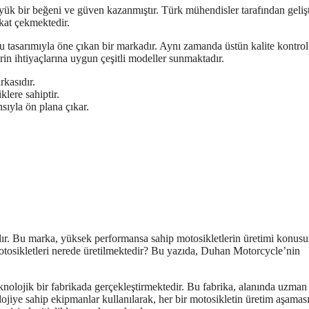
yük bir beğeni ve güven kazanmıştır. Türk mühendisler tarafından gelişt
kkat çekmektedir.
u tasarımıyla öne çıkan bir markadır. Aynı zamanda üstün kalite kontrol
rin ihtiyaçlarına uygun çeşitli modeller sunmaktadır.
kasıdır.
klere sahiptir.
sıyla ön plana çıkar.
dır. Bu marka, yüksek performansa sahip motosikletlerin üretimi konus
tosikletleri nerede üretilmektedir? Bu yazıda, Duhan Motorcycle’nin
nolojik bir fabrikada gerçekleştirmektedir. Bu fabrika, alanında uzman
knolojiye sahip ekipmanlar kullanılarak, her bir motosikletin üretim aşamas