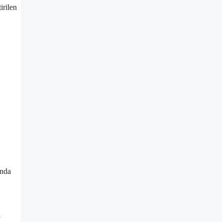
irilen
unda
ı