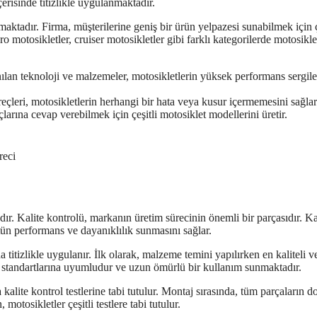
erisinde titizlikle uygulanmaktadır.
ktadır. Firma, müşterilerine geniş bir ürün yelpazesi sunabilmek için ç
 motosikletler, cruiser motosikletler gibi farklı kategorilerde motosikle
lan teknoloji ve malzemeler, motosikletlerin yüksek performans sergil
üreçleri, motosikletlerin herhangi bir hata veya kusur içermemesini sağlar
arına cevap verebilmek için çeşitli motosiklet modellerini üretir.
reci
r. Kalite kontrolü, markanın üretim sürecinin önemli bir parçasıdır. Kal
tün performans ve dayanıklılık sunmasını sağlar.
itizlikle uygulanır. İlk olarak, malzeme temini yapılırken en kaliteli v
ite standartlarına uyumludur ve uzun ömürlü bir kullanım sunmaktadır.
alite kontrol testlerine tabi tutulur. Montaj sırasında, tüm parçaların d
motosikletler çeşitli testlere tabi tutulur.