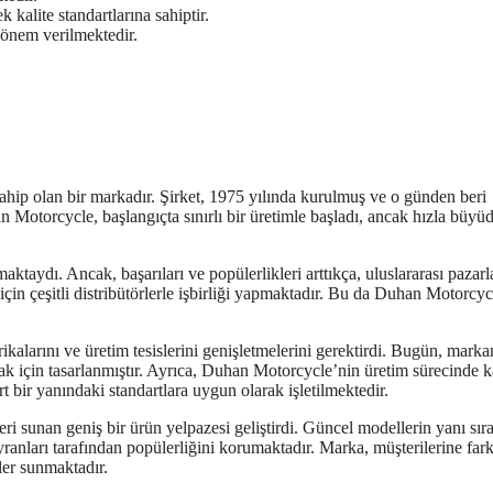
 kalite standartlarına sahiptir.
 önem verilmektedir.
hip olan bir markadır. Şirket, 1975 yılında kurulmuş ve o günden beri
n Motorcycle, başlangıçta sınırlı bir üretimle başladı, ancak hızla büyü
taydı. Ancak, başarıları ve popülerlikleri arttıkça, uluslararası pazarl
için çeşitli distribütörlerle işbirliği yapmaktadır. Bu da Duhan Motorcyc
alarını ve üretim tesislerini genişletmelerini gerektirdi. Bugün, marka
mak için tasarlanmıştır. Ayrıca, Duhan Motorcycle’nin üretim sürecinde k
t bir yanındaki standartlara uygun olarak işletilmektedir.
i sunan geniş bir ürün yelpazesi geliştirdi. Güncel modellerin yanı sıra
anları tarafından popülerliğini korumaktadır. Marka, müşterilerine fark
tler sunmaktadır.