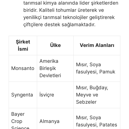
tarımsal kimya alanında lider şirketlerden
biridir. Kaliteli tohumlar üreterek ve
yenilikçi tarımsal teknolojiler geliştirerek
çiftçilere destek sağlamaktadır.
Şirket
Ülke
Verim Alanları
İsmi
Amerika
Mısır, Soya
Monsanto
Birleşik
fasulyesi, Pamuk
Devletleri
Mısır, Buğday,
Syngenta
İsviçre
Meyve ve
Sebzeler
Bayer
Mısır, Soya
Crop
Almanya
fasulyesi, Patates
Science