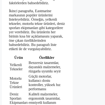
faktörlerden bahsedebiliriz.
İkinci paragrafta, Eastmarine
markasının popüler ürünlerini
listeleyebiliriz. Örneğin, yelkenli
tekneler, motorlu tekne ürünleri, deniz
sporları ekipmanları gibi kategorilere
yer verebiliriz. Bu ürünlerin her
birinin kısa bir açıklamasını yaparak,
öne çıkan özelliklerinden
bahsedebiliriz. Bu paragrafı liste
etiketi ile de vurgulayabiliriz.
Ürün
Özellikler
Benzersiz tasarımlar,
Yelkenli
dayanıklı malzemeler,
Tekneler
rüzgarla uyumlu seyir
Güçlü motorlar,
Motorlu
kullanıcı dostu
Tekne
kontroller, yüksek hız
Ürünleri
performansı
Deniz
Kaliteli malzemeler,
Sporları
ergonomik tasarımlar,
Ekipmanları
emniyetli kullanım