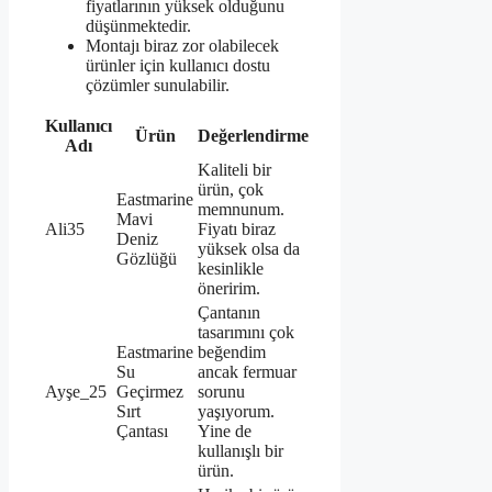
fiyatlarının yüksek olduğunu
düşünmektedir.
Montajı biraz zor olabilecek
ürünler için kullanıcı dostu
çözümler sunulabilir.
Kullanıcı
Ürün
Değerlendirme
Adı
Kaliteli bir
ürün, çok
Eastmarine
memnunum.
Mavi
Ali35
Fiyatı biraz
Deniz
yüksek olsa da
Gözlüğü
kesinlikle
öneririm.
Çantanın
tasarımını çok
Eastmarine
beğendim
Su
ancak fermuar
Ayşe_25
Geçirmez
sorunu
Sırt
yaşıyorum.
Çantası
Yine de
kullanışlı bir
ürün.