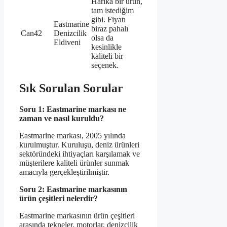
Harika bir ürün,
tam istediğim
gibi. Fiyatı
Eastmarine
biraz pahalı
Can42
Denizcilik
olsa da
Eldiveni
kesinlikle
kaliteli bir
seçenek.
Sık Sorulan Sorular
Soru 1: Eastmarine markası ne
zaman ve nasıl kuruldu?
Eastmarine markası, 2005 yılında
kurulmuştur. Kuruluşu, deniz ürünleri
sektöründeki ihtiyaçları karşılamak ve
müşterilere kaliteli ürünler sunmak
amacıyla gerçekleştirilmiştir.
Soru 2: Eastmarine markasının
ürün çeşitleri nelerdir?
Eastmarine markasının ürün çeşitleri
arasında tekneler, motorlar, denizcilik