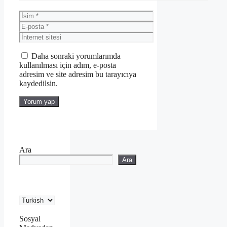
İsim
E-
posta
İnternet
sitesi
Daha sonraki yorumlarımda
kullanılması için adım, e-posta
adresim ve site adresim bu tarayıcıya
kaydedilsin.
Ara
Ara
Sosyal