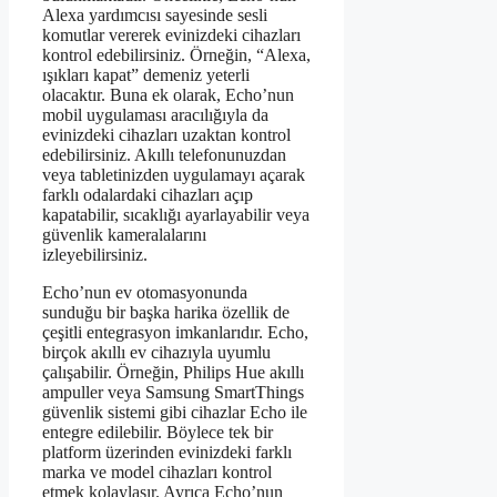
Alexa yardımcısı sayesinde sesli
komutlar vererek evinizdeki cihazları
kontrol edebilirsiniz. Örneğin, “Alexa,
ışıkları kapat” demeniz yeterli
olacaktır. Buna ek olarak, Echo’nun
mobil uygulaması aracılığıyla da
evinizdeki cihazları uzaktan kontrol
edebilirsiniz. Akıllı telefonunuzdan
veya tabletinizden uygulamayı açarak
farklı odalardaki cihazları açıp
kapatabilir, sıcaklığı ayarlayabilir veya
güvenlik kameralalarını
izleyebilirsiniz.
Echo’nun ev otomasyonunda
sunduğu bir başka harika özellik de
çeşitli entegrasyon imkanlarıdır. Echo,
birçok akıllı ev cihazıyla uyumlu
çalışabilir. Örneğin, Philips Hue akıllı
ampuller veya Samsung SmartThings
güvenlik sistemi gibi cihazlar Echo ile
entegre edilebilir. Böylece tek bir
platform üzerinden evinizdeki farklı
marka ve model cihazları kontrol
etmek kolaylaşır. Ayrıca Echo’nun