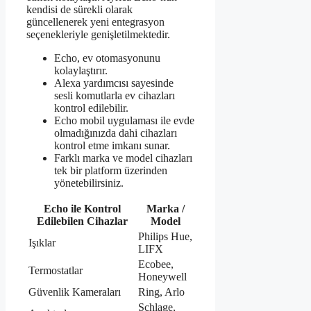
kendisi de sürekli olarak
güncellenerek yeni entegrasyon
seçenekleriyle genişletilmektedir.
Echo, ev otomasyonunu
kolaylaştırır.
Alexa yardımcısı sayesinde
sesli komutlarla ev cihazları
kontrol edilebilir.
Echo mobil uygulaması ile evde
olmadığınızda dahi cihazları
kontrol etme imkanı sunar.
Farklı marka ve model cihazları
tek bir platform üzerinden
yönetebilirsiniz.
Echo ile Kontrol
Marka /
Edilebilen Cihazlar
Model
Philips Hue,
Işıklar
LIFX
Ecobee,
Termostatlar
Honeywell
Güvenlik Kameraları
Ring, Arlo
Schlage,