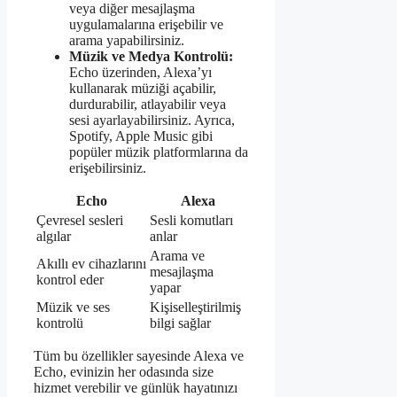
veya diğer mesajlaşma
uygulamalarına erişebilir ve
arama yapabilirsiniz.
Müzik ve Medya Kontrolü:
Echo üzerinden, Alexa’yı
kullanarak müziği açabilir,
durdurabilir, atlayabilir veya
sesi ayarlayabilirsiniz. Ayrıca,
Spotify, Apple Music gibi
popüler müzik platformlarına da
erişebilirsiniz.
Echo
Alexa
Çevresel sesleri
Sesli komutları
algılar
anlar
Arama ve
Akıllı ev cihazlarını
mesajlaşma
kontrol eder
yapar
Müzik ve ses
Kişiselleştirilmiş
kontrolü
bilgi sağlar
Tüm bu özellikler sayesinde Alexa ve
Echo, evinizin her odasında size
hizmet verebilir ve günlük hayatınızı