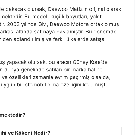
lde bakacak olursak, Daewoo Matiz’in orijinal olarak
lmektedir. Bu model, küçük boyutları, yakıt
iştir. 2002 yılında GM, Daewoo Motor’a ortak olmuş
markası altında satmaya başlamıştır. Bu dönemde
den adlandırılmış ve farklı ülkelerde satışa
akış yapacak olursak, bu aracın Güney Kore’de
dan dünya genelinde satılan bir marka haline
ımı ve özellikleri zamanla evrim geçirmiş olsa da,
 uygun bir otomobil olma özelliğini korumuştur.
lmektedir?
rihi ve Kökeni Nedir?