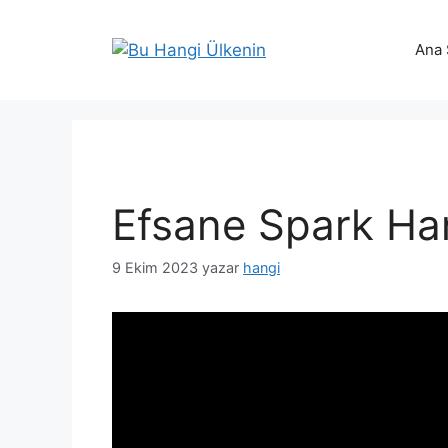
İçeriğe
atla
Ana 
Efsane Spark Ha
9 Ekim 2023
yazar
hangi