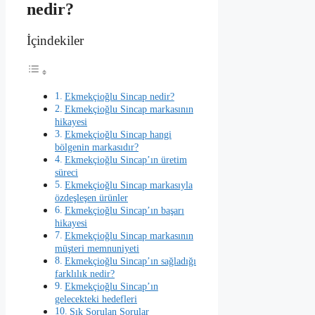
nedir?
İçindekiler
Ekmekçioğlu Sincap nedir?
Ekmekçioğlu Sincap markasının
hikayesi
Ekmekçioğlu Sincap hangi
bölgenin markasıdır?
Ekmekçioğlu Sincap’ın üretim
süreci
Ekmekçioğlu Sincap markasıyla
özdeşleşen ürünler
Ekmekçioğlu Sincap’ın başarı
hikayesi
Ekmekçioğlu Sincap markasının
müşteri memnuniyeti
Ekmekçioğlu Sincap’ın sağladığı
farklılık nedir?
Ekmekçioğlu Sincap’ın
gelecekteki hedefleri
Sık Sorulan Sorular