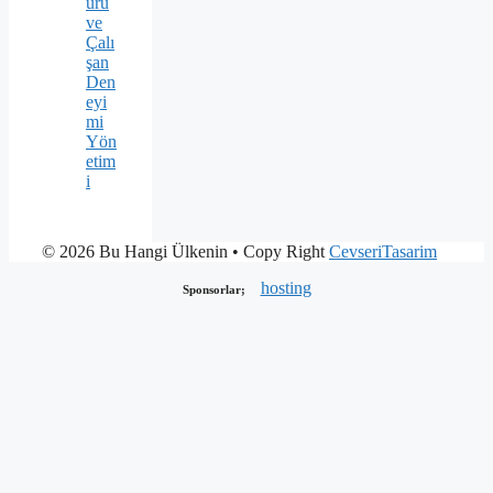
ürü
ve
Çalı
şan
Den
eyi
mi
Yön
etim
i
© 2026 Bu Hangi Ülkenin
• Copy Right
CevseriTasarim
hosting
Sponsorlar;