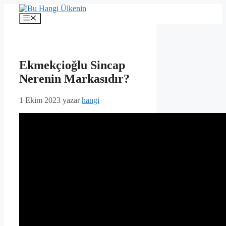
İçeriğe
atla
Menü
Ekmekçioğlu Sincap
Nerenin Markasıdır?
1 Ekim 2023
yazar
hangi