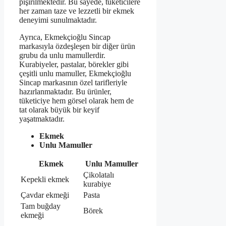
pişirilmektedir. Bu sayede, tüketicilere
her zaman taze ve lezzetli bir ekmek
deneyimi sunulmaktadır.
Ayrıca, Ekmekçioğlu Sincap
markasıyla özdeşleşen bir diğer ürün
grubu da unlu mamullerdir.
Kurabiyeler, pastalar, börekler gibi
çeşitli unlu mamuller, Ekmekçioğlu
Sincap markasının özel tarifleriyle
hazırlanmaktadır. Bu ürünler,
tüketiciye hem görsel olarak hem de
tat olarak büyük bir keyif
yaşatmaktadır.
Ekmek
Unlu Mamuller
Ekmek
Unlu Mamuller
Çikolatalı
Kepekli ekmek
kurabiye
Çavdar ekmeği
Pasta
Tam buğday
Börek
ekmeği