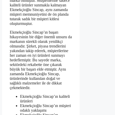
marka olmuştur. Müşterilerine sadece
kaliteli ürünler sunmakla kalmayan
Ekmekçioğlu Sincap, aynı zamanda
müşteri memnuniyetini de ön planda
tutarak sadık bir müşteri kitlesi
oluşturmuştur.
Ekmekçioğlu Sincap’ın başarı
hikayesinin bir diğer önemli unsuru da
markanın sürekli olarak yenilikçi
olmasıdır. Şirket, piyasa trendlerini
yakından takip ederek, müşterilerine
her zaman en iyi ürünleri sunmayı
hedeflemiştir. Bu sayede marka,
sektördeki rekabette öne çıkarak
büyük bir başarı elde etmiştir. Aynı
zamanda Ekmekçioğlu Sincap,
ürünlerinde kullanılan doğal ve
sağlıklı malzemeler ile de dikkat
çekmektedir.
Ekmekçioğlu Sincap’ın kaliteli
ürünleri
Ekmekçioğlu Sincap’ın müşteri
odaklı yaklaşımı
Ekmekçioğlu Sincap’ın