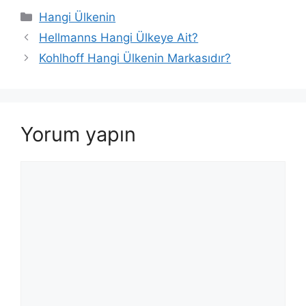
Kategoriler
Hangi Ülkenin
Hellmanns Hangi Ülkeye Ait?
Kohlhoff Hangi Ülkenin Markasıdır?
Yorum yapın
Yorum