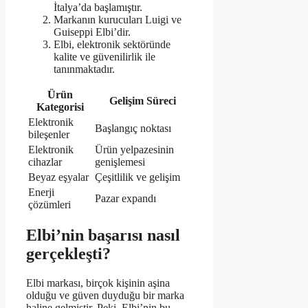
İtalya’da başlamıştır.
Markanın kurucuları Luigi ve
Guiseppi Elbi’dir.
Elbi, elektronik sektöründe
kalite ve güvenilirlik ile
tanınmaktadır.
Ürün
Gelişim Süreci
Kategorisi
Elektronik
Başlangıç noktası
bileşenler
Elektronik
Ürün yelpazesinin
cihazlar
genişlemesi
Beyaz eşyalar
Çeşitlilik ve gelişim
Enerji
Pazar expandı
çözümleri
Elbi’nin başarısı nasıl
gerçekleşti?
Elbi markası, birçok kişinin aşina
olduğu ve güven duyduğu bir marka
haline gelmiştir. Peki, Elbi’nin bu