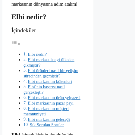
markasının dünyasına adım atalım!
Elbi nedir?
İçindekiler
Elbi nedir?
Elbi markası hangi ülkeden
çıkmıştır?
Elbi ürünleri nasıl bir gelişim
sürecinden geçmiştir?
Elbi markasının kökenleri
Elbi’nin başarısı nasıl
gerçekleşti?
Elbi markasının ürün yelpazesi
Elbi markasının pazar payı
Elbi markasının müşteri
memnuniyeti
Elbi markasının geleceği
Sık Sorulan Sorular
Elbi
, birçok kişinin duyduğu bir