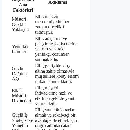
Açıklama
Ana
Faktörleri
Elbi, müşteri
Müşteri
memnuniyetini her
Odaklı
zaman öncelikli
Yaklaşım
tutmuştur.
Elbi, araştırma ve
geliştirme faaliyetlerine
Yenilikçi
yatırım yaparak,
Ürünler
yenilikçi çözümler
sunmaktadır.
Elbi, geniş bir satış
Güçlü
ağına sahip olmasıyla
Dağıtım
müşterilere kolay erişim
Ağı
imkanı sunmaktadır.
Elbi, müşteri
Etkin
ihtiyaçlarına hızlı ve
Müşteri
etkili bir şekilde yanıt
Hizmetleri
vermektedir.
Elbi, stratejik kararlar
Güçlü İş
almak ve rekabetçi bir
Stratejisi ve
avantaj elde etmek için
Yönetim
doğru adımları atan