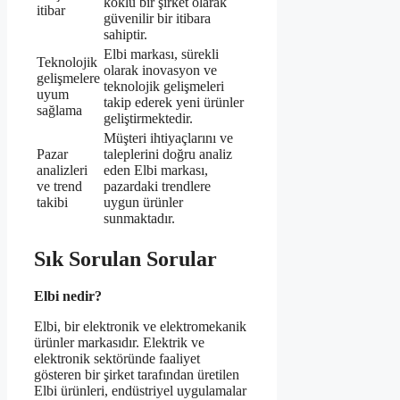
köklü bir şirket olarak
itibar
güvenilir bir itibara
sahiptir.
Elbi markası, sürekli
Teknolojik
olarak inovasyon ve
gelişmelere
teknolojik gelişmeleri
uyum
takip ederek yeni ürünler
sağlama
geliştirmektedir.
Müşteri ihtiyaçlarını ve
Pazar
taleplerini doğru analiz
analizleri
eden Elbi markası,
ve trend
pazardaki trendlere
takibi
uygun ürünler
sunmaktadır.
Sık Sorulan Sorular
Elbi nedir?
Elbi, bir elektronik ve elektromekanik
ürünler markasıdır. Elektrik ve
elektronik sektöründe faaliyet
gösteren bir şirket tarafından üretilen
Elbi ürünleri, endüstriyel uygulamalar