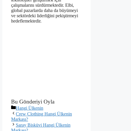
çalışmalarını sürdürmektedir. Elbi,
global pazarlarda daha da büyümeyi
ve sektördeki liderliğini pekiştirmeyi
hedeflemektedir.
Bu Gönderiyi Oyla
Kategoriler
Hangi Ülkenin
Crew Clothing Hangi Ülkenin
Markası?
Saray Bisküvi Hangi Ülkenin
Markası?