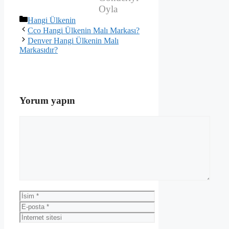
Oyla
Kategoriler
Hangi Ülkenin
Cco Hangi Ülkenin Malı Markası?
Denver Hangi Ülkenin Malı
Markasıdır?
Yorum yapın
Yorum
İsim
E-
posta
İnternet
sitesi