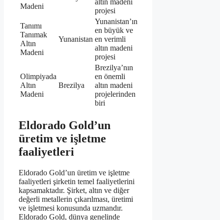
altın madeni
Madeni
projesi
Yunanistan’ın
Tanımı
en büyük ve
Tanımak
Yunanistan
en verimli
Altın
altın madeni
Madeni
projesi
Brezilya’nın
Olimpiyada
en önemli
Altın
Brezilya
altın madeni
Madeni
projelerinden
biri
Eldorado Gold’un
üretim ve işletme
faaliyetleri
Eldorado Gold’un üretim ve işletme
faaliyetleri şirketin temel faaliyetlerini
kapsamaktadır. Şirket, altın ve diğer
değerli metallerin çıkarılması, üretimi
ve işletmesi konusunda uzmandır.
Eldorado Gold, dünya genelinde