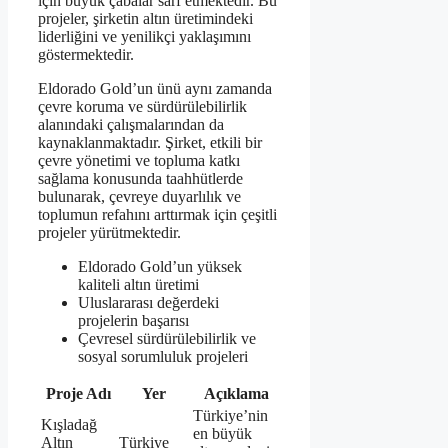
için büyük çabalar sarf etmektedir. Bu
projeler, şirketin altın üretimindeki
liderliğini ve yenilikçi yaklaşımını
göstermektedir.
Eldorado Gold’un ünü aynı zamanda
çevre koruma ve sürdürülebilirlik
alanındaki çalışmalarından da
kaynaklanmaktadır. Şirket, etkili bir
çevre yönetimi ve topluma katkı
sağlama konusunda taahhütlerde
bulunarak, çevreye duyarlılık ve
toplumun refahını arttırmak için çeşitli
projeler yürütmektedir.
Eldorado Gold’un yüksek
kaliteli altın üretimi
Uluslararası değerdeki
projelerin başarısı
Çevresel sürdürülebilirlik ve
sosyal sorumluluk projeleri
Proje Adı
Yer
Açıklama
Türkiye’nin
Kışladağ
en büyük
Altın
Türkiye