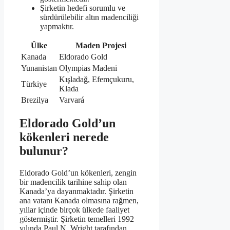
Şirketin hedefi sorumlu ve
sürdürülebilir altın madenciliği
yapmaktır.
Ülke
Maden Projesi
Kanada
Eldorado Gold
Yunanistan
Olympias Madeni
Kışladağ, Efemçukuru,
Türkiye
Klada
Brezilya
Varvará
Eldorado Gold’un
kökenleri nerede
bulunur?
Eldorado Gold’un kökenleri, zengin
bir madencilik tarihine sahip olan
Kanada’ya dayanmaktadır. Şirketin
ana vatanı Kanada olmasına rağmen,
yıllar içinde birçok ülkede faaliyet
göstermiştir. Şirketin temelleri 1992
yılında Paul N. Wright tarafından