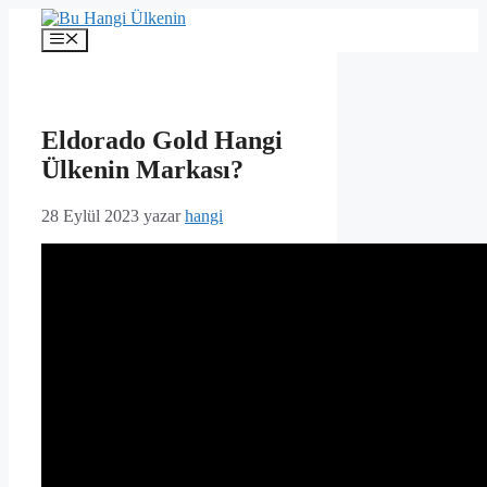
İçeriğe
atla
Menü
Eldorado Gold Hangi
Ülkenin Markası?
28 Eylül 2023
yazar
hangi