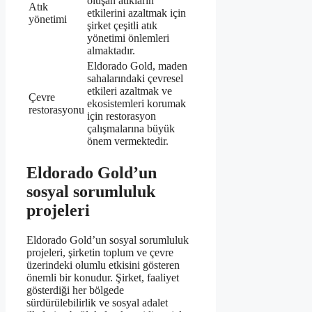
oluşan atıkların
Atık
etkilerini azaltmak için
yönetimi
şirket çeşitli atık
yönetimi önlemleri
almaktadır.
Eldorado Gold, maden
sahalarındaki çevresel
etkileri azaltmak ve
Çevre
ekosistemleri korumak
restorasyonu
için restorasyon
çalışmalarına büyük
önem vermektedir.
Eldorado Gold’un
sosyal sorumluluk
projeleri
Eldorado Gold’un sosyal sorumluluk
projeleri, şirketin toplum ve çevre
üzerindeki olumlu etkisini gösteren
önemli bir konudur. Şirket, faaliyet
gösterdiği her bölgede
sürdürülebilirlik ve sosyal adalet