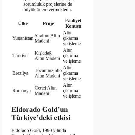
sorumluluk projelerine de
büyük önem vermektedir.
Faaliyet
Ülke
Proje
Konusu
Altın
Stratoni Altın
Yunanistan
çıkarma
Madeni
ve işleme
Altın
Kışladağ
Türkiye
çıkarma
Altın Madeni
ve işleme
Altın
Tocantinzinho
Brezilya
çıkarma
Altın Madeni
ve işleme
Altın
Certej Altın
Romanya
çıkarma
Madeni
ve işleme
Eldorado Gold’un
Türkiye’deki etkisi
Eldorado Gold, 1990 yılında