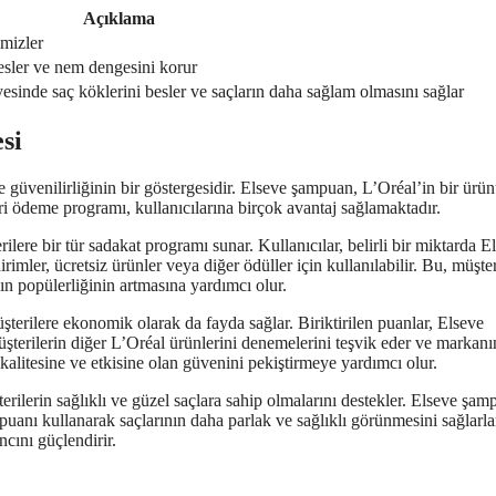
Açıklama
emizler
besler ve nem dengesini korur
yesinde saç köklerini besler ve saçların daha sağlam olmasını sağlar
si
güvenilirliğinin bir göstergesidir. Elseve şampuan, L’Oréal’in bir ürü
i ödeme programı, kullanıcılarına birçok avantaj sağlamaktadır.
ere bir tür sadakat programı sunar. Kullanıcılar, belirli bir miktarda E
mler, ücretsiz ürünler veya diğer ödüller için kullanılabilir. Bu, müşter
ın popülerliğinin artmasına yardımcı olur.
terilere ekonomik olarak da fayda sağlar. Biriktirilen puanlar, Elseve
üşterilerin diğer L’Oréal ürünlerini denemelerini teşvik eder ve markanı
 kalitesine ve etkisine olan güvenini pekiştirmeye yardımcı olur.
ilerin sağlıklı ve güzel saçlara sahip olmalarını destekler. Elseve şam
ampuanı kullanarak saçlarının daha parlak ve sağlıklı görünmesini sağlarla
cını güçlendirir.