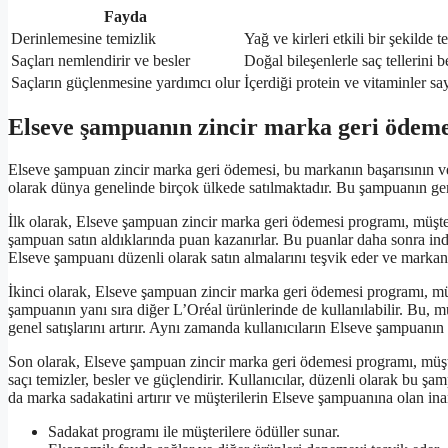
Fayda
Derinlemesine temizlik
Yağ ve kirleri etkili bir şekilde t
Saçları nemlendirir ve besler
Doğal bileşenlerle saç tellerini 
Saçların güçlenmesine yardımcı olur
İçerdiği protein ve vitaminler sa
Elseve şampuanın zincir marka geri ödeme
Elseve şampuan zincir marka geri ödemesi, bu markanın başarısının ve 
olarak dünya genelinde birçok ülkede satılmaktadır. Bu şampuanın ger
İlk olarak, Elseve şampuan zincir marka geri ödemesi programı, müşteril
şampuan satın aldıklarında puan kazanırlar. Bu puanlar daha sonra indiri
Elseve şampuanı düzenli olarak satın almalarını teşvik eder ve markan
İkinci olarak, Elseve şampuan zincir marka geri ödemesi programı, müş
şampuanın yanı sıra diğer L’Oréal ürünlerinde de kullanılabilir. Bu, m
genel satışlarını artırır. Aynı zamanda kullanıcıların Elseve şampuanın
Son olarak, Elseve şampuan zincir marka geri ödemesi programı, müşter
saçı temizler, besler ve güçlendirir. Kullanıcılar, düzenli olarak bu ş
da marka sadakatini artırır ve müşterilerin Elseve şampuanına olan inan
Sadakat programı ile müşterilere ödüller sunar.