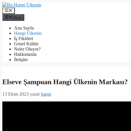
İçeriğe
atla
Menü
Menü
Ana Sayfa
Hangi Ülkenin
İş Fikirleri
Genel Kültür
Neler Oluyor?
Hakkımızda
İletişim
Elseve Şampuan Hangi Ülkenin Markası?
13 Ekim 2023
yazar
hangi