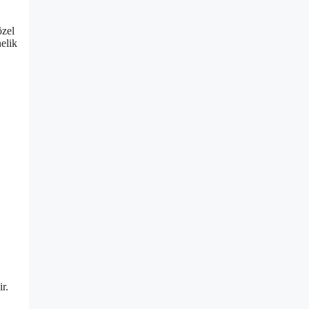
özel
elik
r.