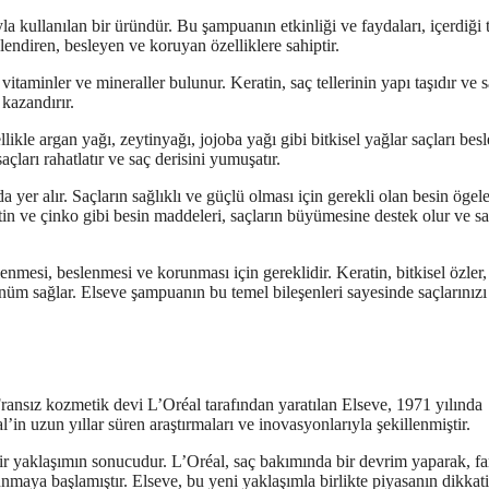
 kullanılan bir üründür. Bu şampuanın etkinliği ve faydaları, içerdiği 
üçlendiren, besleyen ve koruyan özelliklere sahiptir.
vitaminler ve mineraller bulunur. Keratin, saç tellerinin yapı taşıdır ve s
 kazandırır.
likle argan yağı, zeytinyağı, jojoba yağı gibi bitkisel yağlar saçları besl
açları rahatlatır ve saç derisini yumuşatır.
yer alır. Saçların sağlıklı ve güçlü olması için gerekli olan besin ögele
tin ve çinko gibi besin maddeleri, saçların büyümesine destek olur ve s
nmesi, beslenmesi ve korunması için gereklidir. Keratin, bitkisel özler,
rünüm sağlar. Elseve şampuanın bu temel bileşenleri sayesinde saçlarınızı 
ransız kozmetik devi L’Oréal tarafından yaratılan Elseve, 1971 yılında
in uzun yıllar süren araştırmaları ve inovasyonlarıyla şekillenmiştir.
ir yaklaşımın sonucudur. L’Oréal, saç bakımında bir devrim yaparak, fa
sunmaya başlamıştır. Elseve, bu yeni yaklaşımla birlikte piyasanın dikkati