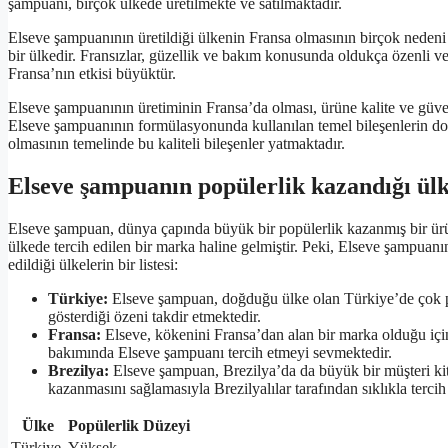
şampuanı, birçok ülkede üretilmekte ve satılmaktadır.
Elseve şampuanının üretildiği ülkenin Fransa olmasının birçok nedeni
bir ülkedir. Fransızlar, güzellik ve bakım konusunda oldukça özenli v
Fransa’nın etkisi büyüktür.
Elseve şampuanının üretiminin Fransa’da olması, ürüne kalite ve güve
Elseve şampuanının formülasyonunda kullanılan temel bileşenlerin doğr
olmasının temelinde bu kaliteli bileşenler yatmaktadır.
Elseve şampuanın popülerlik kazandığı ül
Elseve şampuan, dünya çapında büyük bir popülerlik kazanmış bir ürü
ülkede tercih edilen bir marka haline gelmiştir. Peki, Elseve şampuanı
edildiği ülkelerin bir listesi:
Türkiye:
Elseve şampuan, doğduğu ülke olan Türkiye’de çok popü
gösterdiği özeni takdir etmektedir.
Fransa:
Elseve, kökenini Fransa’dan alan bir marka olduğu için 
bakımında Elseve şampuanı tercih etmeyi sevmektedir.
Brezilya:
Elseve şampuan, Brezilya’da da büyük bir müşteri kitl
kazanmasını sağlamasıyla Brezilyalılar tarafından sıklıkla tercih
Ülke
Popülerlik Düzeyi
Türkiye
Yüksek