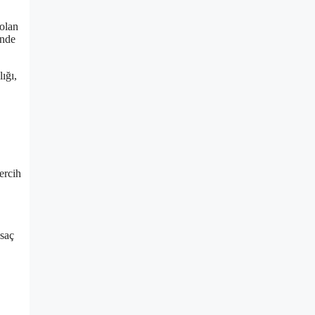
 olan
inde
ığı,
ercih
 saç