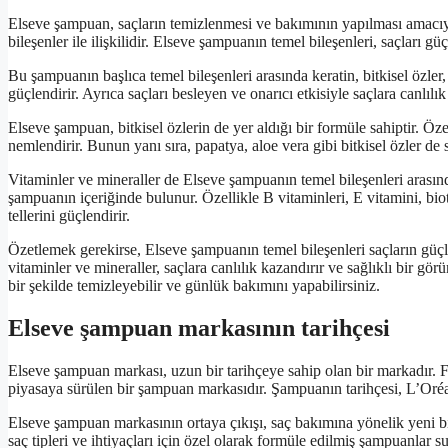
Elseve şampuan, saçların temizlenmesi ve bakımının yapılması amacıyla
bileşenler ile ilişkilidir. Elseve şampuanın temel bileşenleri, saçları g
Bu şampuanın başlıca temel bileşenleri arasında keratin, bitkisel özler, 
güçlendirir. Ayrıca saçları besleyen ve onarıcı etkisiyle saçlara canlılık
Elseve şampuan, bitkisel özlerin de yer aldığı bir formüle sahiptir. Özel
nemlendirir. Bunun yanı sıra, papatya, aloe vera gibi bitkisel özler de s
Vitaminler ve mineraller de Elseve şampuanın temel bileşenleri arasında 
şampuanın içeriğinde bulunur. Özellikle B vitaminleri, E vitamini, bio
tellerini güçlendirir.
Özetlemek gerekirse, Elseve şampuanın temel bileşenleri saçların güçle
vitaminler ve mineraller, saçlara canlılık kazandırır ve sağlıklı bir gö
bir şekilde temizleyebilir ve günlük bakımını yapabilirsiniz.
Elseve şampuan markasının tarihçesi
Elseve şampuan markası, uzun bir tarihçeye sahip olan bir markadır. F
piyasaya sürülen bir şampuan markasıdır. Şampuanın tarihçesi, L’Oréal’
Elseve şampuan markasının ortaya çıkışı, saç bakımına yönelik yeni b
saç tipleri ve ihtiyaçları için özel olarak formüle edilmiş şampuanlar 