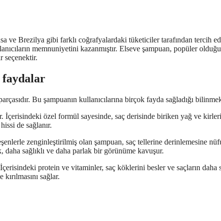
ve Brezilya gibi farklı coğrafyalardaki tüketiciler tarafından tercih ed
ullanıcıların memnuniyetini kazanmıştır. Elseve şampuan, popüler olduğu
r seçenektir.
 faydalar
parçasıdır. Bu şampuanın kullanıcılarına birçok fayda sağladığı bilinmek
 İçerisindeki özel formül sayesinde, saç derisinde biriken yağ ve kirleri 
hissi de sağlanır.
eşenlerle zenginleştirilmiş olan şampuan, saç tellerine derinlemesine nüf
, daha sağlıklı ve daha parlak bir görünüme kavuşur.
erisindeki protein ve vitaminler, saç köklerini besler ve saçların daha
 kırılmasını sağlar.