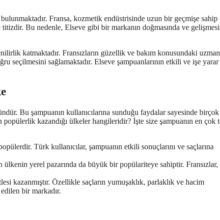
 bulunmaktadır. Fransa, kozmetik endüstrisinde uzun bir geçmişe sahip
e titizdir. Bu nedenle, Elseve gibi bir markanın doğmasında ve gelişmes
nilirlik katmaktadır. Fransızların güzellik ve bakım konusundaki uzmanl
u seçilmesini sağlamaktadır. Elseve şampuanlarının etkili ve işe yarar
ke
ndür. Bu şampuanın kullanıcılarına sunduğu faydalar sayesinde birçok
n popülerlik kazandığı ülkeler hangileridir? İşte size şampuanın en çok t
lerdir. Türk kullanıcılar, şampuanın etkili sonuçlarını ve saçlarına
ülkenin yerel pazarında da büyük bir popülariteye sahiptir. Fransızlar,
esi kazanmıştır. Özellikle saçların yumuşaklık, parlaklık ve hacim
 edilen bir markadır.