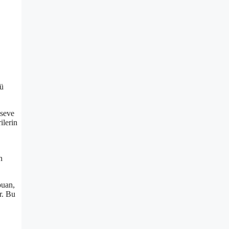
nü
lseve
ilerin
n
puan,
r. Bu