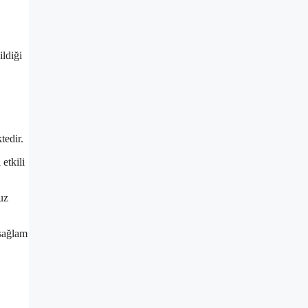
ildiği
tedir.
etkili
uz
 sağlam