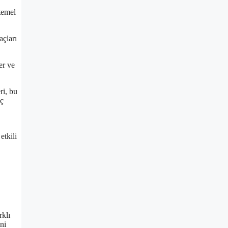
temel
açları
er ve
ri, bu
aç
etkili
rklı
ni