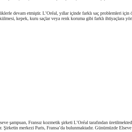
lerle devam etmiştir. L’Oréal, yıllar içinde farklı saç problemleri için 
ülmesi, kepek, kuru saçlar veya renk koruma gibi farklı ihtiyaçlara yön
lseve şampuan, Fransız kozmetik şirketi L’Oréal tarafından üretilmektedi
ir. Şirketin merkezi Paris, Fransa’da bulunmaktadır. Günümüzde Elseve