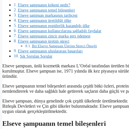
Elseve şampuanın kökeni nedir?
Elseve şampuanın temel bileşenleri
Elseve şampuan markasının tarihçesi
Elseve şampuanın üretildiği ülke
Elseve şampuanın popülerlik kazandığı ülke
Elseve şampuanın kullanıcılarına sağladığı faydalar
Elseve şampuanın zincir marka geri ödemesi
Elseve şampuanın üretim süreci
Bir Elseve Şampuan Üretim Süreci Örneği
Elseve şampuanın uluslararası başarıları
Sık Sorulan Sorular
Elseve şampuan, ünlü kozmetik markası L’Oréal tarafından üretilen b
kurulmuştur. Elseve şampuan ise, 1971 yılında ilk kez piyasaya sürül
üründür.
Elseve şampuanın temel bileşenleri arasında çeşitli bitki özleri, protei
nemlendirerek ve daha sağlıklı hale getirerek saçların daha güçlü ve p
Elseve şampuan, dünya genelinde çok çeşitli ülkelerde üretilmektedir.
Birleşik Devletleri ve Çin gibi ülkeler bulunmaktadır. Elseve şampuanın
uygun olarak gerçekleştirilmektedir.
Elseve şampuanın temel bileşenleri