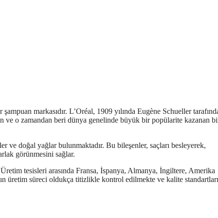
ir şampuan markasıdır. L’Oréal, 1909 yılında Eugène Schueller tarafınd
en ve o zamandan beri dünya genelinde büyük bir popülarite kazanan bi
nler ve doğal yağlar bulunmaktadır. Bu bileşenler, saçları besleyerek,
arlak görünmesini sağlar.
 Üretim tesisleri arasında Fransa, İspanya, Almanya, İngiltere, Amerika
 üretim süreci oldukça titizlikle kontrol edilmekte ve kalite standartlar