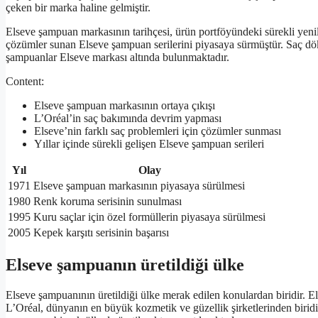
çeken bir marka haline gelmiştir.
Elseve şampuan markasının tarihçesi, ürün portföyündeki sürekli yenilik
çözümler sunan Elseve şampuan serilerini piyasaya sürmüştür. Saç dök
şampuanlar Elseve markası altında bulunmaktadır.
Content:
Elseve şampuan markasının ortaya çıkışı
L’Oréal’in saç bakımında devrim yapması
Elseve’nin farklı saç problemleri için çözümler sunması
Yıllar içinde sürekli gelişen Elseve şampuan serileri
Yıl
Olay
1971
Elseve şampuan markasının piyasaya sürülmesi
1980
Renk koruma serisinin sunulması
1995
Kuru saçlar için özel formüllerin piyasaya sürülmesi
2005
Kepek karşıtı serisinin başarısı
Elseve şampuanın üretildiği ülke
Elseve şampuanının üretildiği ülke merak edilen konulardan biridir. E
L’Oréal, dünyanın en büyük kozmetik ve güzellik şirketlerinden birid