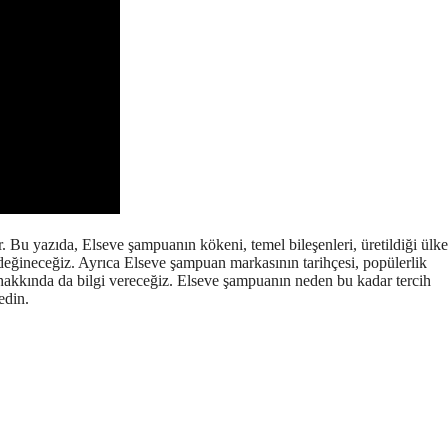
Bu yazıda, Elseve şampuanın kökeni, temel bileşenleri, üretildiği ülke
a değineceğiz. Ayrıca Elseve şampuan markasının tarihçesi, popülerlik
ı hakkında da bilgi vereceğiz. Elseve şampuanın neden bu kadar tercih
edin.