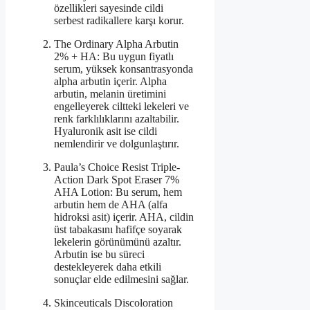
özellikleri sayesinde cildi
serbest radikallere karşı korur.
The Ordinary Alpha Arbutin
2% + HA: Bu uygun fiyatlı
serum, yüksek konsantrasyonda
alpha arbutin içerir. Alpha
arbutin, melanin üretimini
engelleyerek ciltteki lekeleri ve
renk farklılıklarını azaltabilir.
Hyaluronik asit ise cildi
nemlendirir ve dolgunlaştırır.
Paula’s Choice Resist Triple-
Action Dark Spot Eraser 7%
AHA Lotion: Bu serum, hem
arbutin hem de AHA (alfa
hidroksi asit) içerir. AHA, cildin
üst tabakasını hafifçe soyarak
lekelerin görünümünü azaltır.
Arbutin ise bu süreci
destekleyerek daha etkili
sonuçlar elde edilmesini sağlar.
Skinceuticals Discoloration