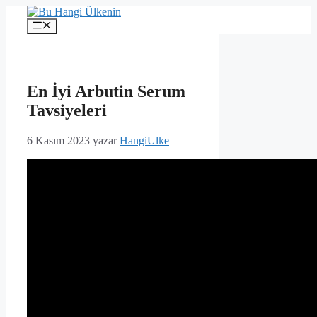
İçeriğe
atla
Menü
En İyi Arbutin Serum
Tavsiyeleri
6 Kasım 2023
yazar
HangiUlke