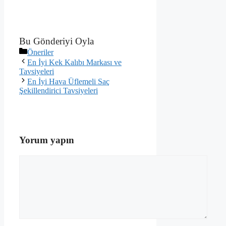
Bu Gönderiyi Oyla
Kategoriler
Öneriler
En İyi Kek Kalıbı Markası ve
Tavsiyeleri
En İyi Hava Üflemeli Saç
Şekillendirici Tavsiyeleri
Yorum yapın
Yorum