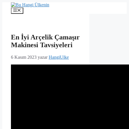
İçeriğe
atla
Menü
En İyi Arçelik Çamaşır
Makinesi Tavsiyeleri
6 Kasım 2023
yazar
HangiUlke