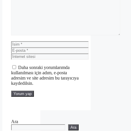
Yorum
İsim
E-
posta
İnternet
sitesi
Daha sonraki yorumlarımda
kullanılması için adım, e-posta
adresim ve site adresim bu tarayıcıya
kaydedilsin.
Ara
Ara