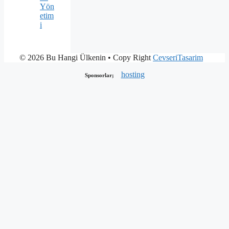
Yön
etim
i
© 2026 Bu Hangi Ülkenin
• Copy Right
CevseriTasarim
hosting
Sponsorlar;