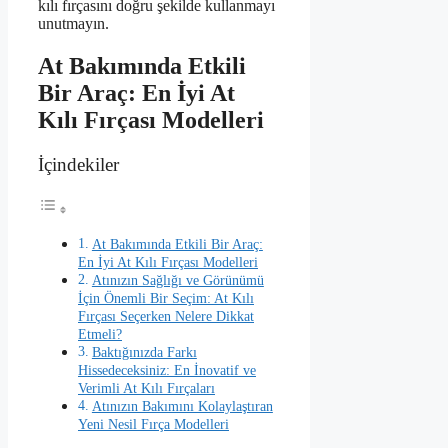
kılı fırçasını doğru şekilde kullanmayı
unutmayın.
At Bakımında Etkili
Bir Araç: En İyi At
Kılı Fırçası Modelleri
İçindekiler
At Bakımında Etkili Bir Araç:
En İyi At Kılı Fırçası Modelleri
Atınızın Sağlığı ve Görünümü
İçin Önemli Bir Seçim: At Kılı
Fırçası Seçerken Nelere Dikkat
Etmeli?
Baktığınızda Farkı
Hissedeceksiniz: En İnovatif ve
Verimli At Kılı Fırçaları
Atınızın Bakımını Kolaylaştıran
Yeni Nesil Fırça Modelleri