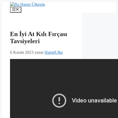
İçeriğe
atla
Menü
En İyi At Kılı Fırçası
Tavsiyeleri
6 Kasım 2023
yazar
HangiUlke