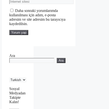
posta
İnternet
sitesi
Daha sonraki yorumlarımda
kullanılması için adım, e-posta
adresim ve site adresim bu tarayıcıya
kaydedilsin.
Ara
Ara
Sosyal
Medyadan
Takipte
Kalın!