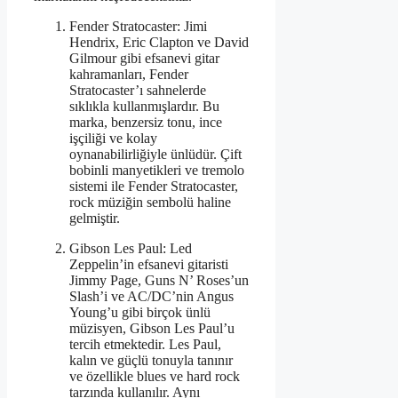
Fender Stratocaster: Jimi
Hendrix, Eric Clapton ve David
Gilmour gibi efsanevi gitar
kahramanları, Fender
Stratocaster’ı sahnelerde
sıklıkla kullanmışlardır. Bu
marka, benzersiz tonu, ince
işçiliği ve kolay
oynanabilirliğiyle ünlüdür. Çift
bobinli manyetikleri ve tremolo
sistemi ile Fender Stratocaster,
rock müziğin sembolü haline
gelmiştir.
Gibson Les Paul: Led
Zeppelin’in efsanevi gitaristi
Jimmy Page, Guns N’ Roses’un
Slash’i ve AC/DC’nin Angus
Young’u gibi birçok ünlü
müzisyen, Gibson Les Paul’u
tercih etmektedir. Les Paul,
kalın ve güçlü tonuyla tanınır
ve özellikle blues ve hard rock
tarzında kullanılır. Aynı