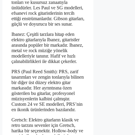
tonları ve kusursuz zanaatıyla
ünlüdürler. Les Paul ve SG modelleri,
efsanevi rock gitaristlerinin tercih
ettiği enstrümanlardır. Gibson gitarları,
güçlü ve doyurucu bir ses sunar.
Ibanez: Çeşitli tarzlara hitap eden
elektro gitarlarıyla Ibanez, gitaristler
arasında popüler bir markadır. Ibanez,
metal ve rock müziğe yönelik
modelleriyle tanınır. Hafif ve hızlı
çalınabilirlikleri ile dikkat çekerler.
PRS (Paul Reed Smith): PRS, zarif
tasarımları ve zengin tonlarıyla bilinen
bir diğer üst düzey elektro gitar
markasıdır. Her ayrıntısına özen
gösterilen bu gitarlar, profesyonel
müzisyenlerin kalbini çalmıştır.
Custom 24 ve SE modelleri, PRS’nin
en ikonik ürünlerinden bazılarıdır.
Gretsch: Elektro gitarların klasik ve
retro tarzını sevenler için Gretsch,
harika bir seçenektir. Hollow-body ve