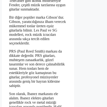
Telecaster gibi ikonik modelleriyle
Fender, çeşitli müzik tarzlarına uygun
gitarlar sunmaktadır.
Bir diğer popüler marka Gibson’dur.
Gibson, yaratıcılığınıza ilham verecek
mükemmel tonlar üreten eşsiz
gitarlarla bilinir. Les Paul ve SG
modelleri, rock müzik icracıları
arasında sıkça tercih edilen
seçeneklerdir.
PRS (Paul Reed Smith) markası da
dikkate değerdir. PRS gitarları,
muhteşem zanaatkarlık, güzel
tasarımlar ve son derece çalınabilirlik
sunar. Hem tonları hem de
estetikleriyle göz kamaştıran bu
gitarlar, profesyonel müzisyenler
arasında geniş bir hayran kitlesine
sahiptir.
Son olarak, Ibanez markasını ele
alalım. Ibanez elektro gitarları
genellikle rock ve metal müziği
icracıları arasında popülerdir. Hafif