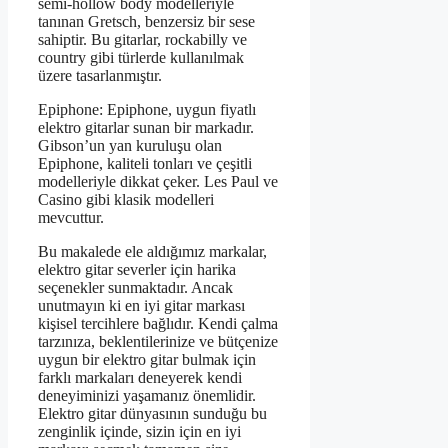
semi-hollow body modelleriyle
tanınan Gretsch, benzersiz bir sese
sahiptir. Bu gitarlar, rockabilly ve
country gibi türlerde kullanılmak
üzere tasarlanmıştır.
Epiphone: Epiphone, uygun fiyatlı
elektro gitarlar sunan bir markadır.
Gibson’un yan kuruluşu olan
Epiphone, kaliteli tonları ve çeşitli
modelleriyle dikkat çeker. Les Paul ve
Casino gibi klasik modelleri
mevcuttur.
Bu makalede ele aldığımız markalar,
elektro gitar severler için harika
seçenekler sunmaktadır. Ancak
unutmayın ki en iyi gitar markası
kişisel tercihlere bağlıdır. Kendi çalma
tarzınıza, beklentilerinize ve bütçenize
uygun bir elektro gitar bulmak için
farklı markaları deneyerek kendi
deneyiminizi yaşamanız önemlidir.
Elektro gitar dünyasının sunduğu bu
zenginlik içinde, sizin için en iyi