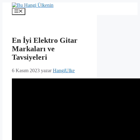
İçeriğe
atla
Menü
En İyi Elektro Gitar
Markaları ve
Tavsiyeleri
6 Kasım 2023
yazar
HangiUlke