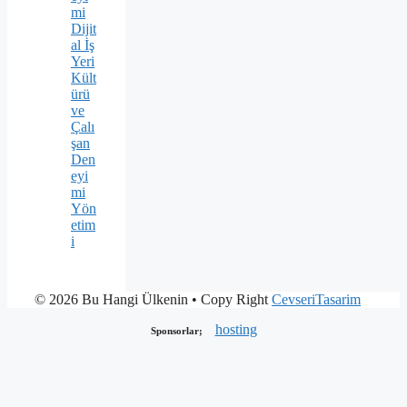
mi
Dijit
al İş
Yeri
Kült
ürü
ve
Çalı
şan
Den
eyi
mi
Yön
etim
i
© 2026 Bu Hangi Ülkenin
• Copy Right
CevseriTasarim
hosting
Sponsorlar;