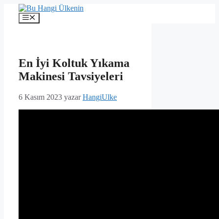
İçeriğe
atla
Menü
En İyi Koltuk Yıkama
Makinesi Tavsiyeleri
6 Kasım 2023
yazar
HangiUlke