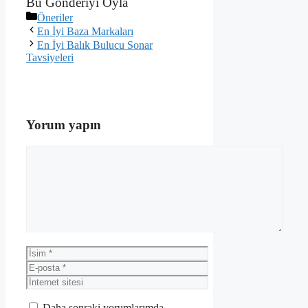
Bu Gönderiyi Oyla
Kategoriler
Öneriler
En İyi Baza Markaları
En İyi Balık Bulucu Sonar
Tavsiyeleri
Yorum yapın
Yorum
İsim
E-
posta
İnternet
sitesi
Daha sonraki yorumlarımda