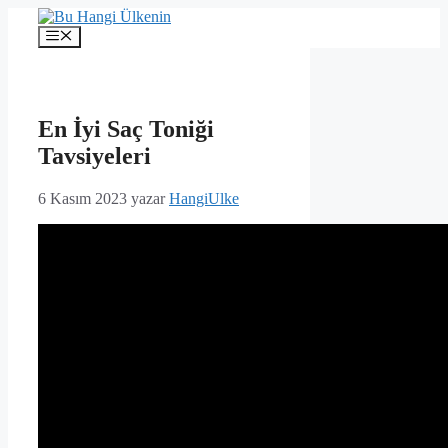
İçeriğe
atla
Menü
En İyi Saç Toniği
Tavsiyeleri
6 Kasım 2023
yazar
HangiUlke