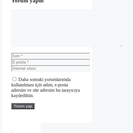
Yorum yapın
Yorum
İsim
E-
posta
İnternet
sitesi
Daha sonraki yorumlarımda
kullanılması için adım, e-posta
adresim ve site adresim bu tarayıcıya
kaydedilsin.