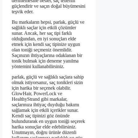
derinlemesine besler, saç tellerini
güçlendirir ve saçın doğal büyümesini
teşvik eder.
Bu markaların hepsi, parlak, güçlü ve
sağlıklı saçlar için etkili çözümler
sunar. Ancak, her saç tipi farklı
olduğundan, en iyi sonuçları elde
etmek için kendi saç tipinize uygun
olan toniği seçmeniz önemlidir.
Saçınızın ihtiyaçlarına odaklanan bir
tonik bulmak için deneme yanılma
yöntemini kullanabilirsiniz.
parlak, güçlü ve sağlıklı saçlara sahip
olmak istiyorsanız, saç tonikleri sizin
için harika bir seçenek olabilir.
GlowHair, PowerLock ve
HealthyStrand gibi markalar,
saçlarınıza ihtiyaç duyduğu bakımı
sağlamak için etkili içerikler sunar.
Kendi saç tipinizi göz önünde
bulundurarak en uygun toniği seçerek
harika sonuçlar elde edebilirsiniz.
Unutmayın, doğru ürünle düzenli
kullanım saçlarınıza parlaklık ve güç