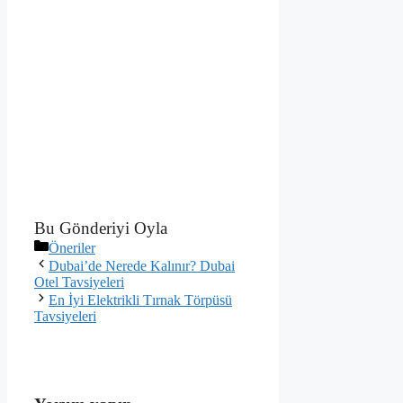
Bu Gönderiyi Oyla
Kategoriler
Öneriler
Dubai’de Nerede Kalınır? Dubai
Otel Tavsiyeleri
En İyi Elektrikli Tırnak Törpüsü
Tavsiyeleri