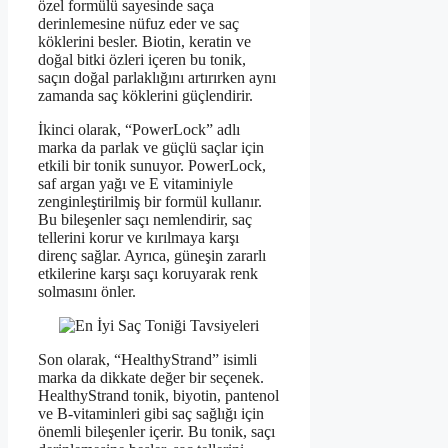
özel formülü sayesinde saça
derinlemesine nüfuz eder ve saç
köklerini besler. Biotin, keratin ve
doğal bitki özleri içeren bu tonik,
saçın doğal parlaklığını artırırken aynı
zamanda saç köklerini güçlendirir.
İkinci olarak, “PowerLock” adlı
marka da parlak ve güçlü saçlar için
etkili bir tonik sunuyor. PowerLock,
saf argan yağı ve E vitaminiyle
zenginleştirilmiş bir formül kullanır.
Bu bileşenler saçı nemlendirir, saç
tellerini korur ve kırılmaya karşı
direnç sağlar. Ayrıca, güneşin zararlı
etkilerine karşı saçı koruyarak renk
solmasını önler.
Son olarak, “HealthyStrand” isimli
marka da dikkate değer bir seçenek.
HealthyStrand tonik, biyotin, pantenol
ve B-vitaminleri gibi saç sağlığı için
önemli bileşenler içerir. Bu tonik, saçı