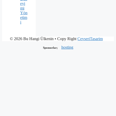
eyi
mi
Yön
etim
i
© 2026 Bu Hangi Ülkenin
• Copy Right
CevseriTasarim
hosting
Sponsorlar;