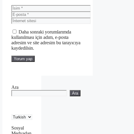
İsim
E-
posta
İnternet
sitesi
Daha sonraki yorumlarımda
kullanılması için adım, e-posta
adresim ve site adresim bu tarayıcıya
kaydedilsin.
Ara
Ara
Sosyal
Medyadan