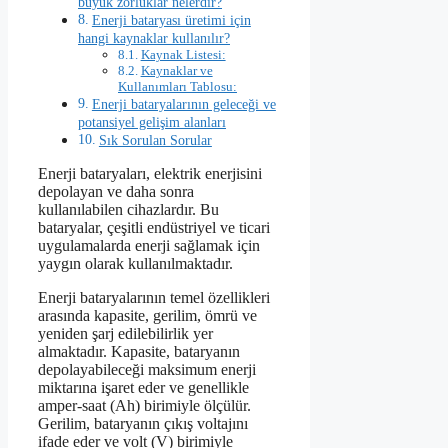
büyük zorluklar nelerdir?
Enerji bataryası üretimi için
hangi kaynaklar kullanılır?
Kaynak Listesi:
Kaynaklar ve
Kullanımları Tablosu:
Enerji bataryalarının geleceği ve
potansiyel gelişim alanları
Sık Sorulan Sorular
Enerji bataryaları, elektrik enerjisini
depolayan ve daha sonra
kullanılabilen cihazlardır. Bu
bataryalar, çeşitli endüstriyel ve ticari
uygulamalarda enerji sağlamak için
yaygın olarak kullanılmaktadır.
Enerji bataryalarının temel özellikleri
arasında kapasite, gerilim, ömrü ve
yeniden şarj edilebilirlik yer
almaktadır. Kapasite, bataryanın
depolayabileceği maksimum enerji
miktarına işaret eder ve genellikle
amper-saat (Ah) birimiyle ölçülür.
Gerilim, bataryanın çıkış voltajını
ifade eder ve volt (V) birimiyle