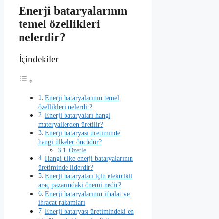
Enerji bataryalarının
temel özellikleri
nelerdir?
İçindekiler
Enerji bataryalarının temel
özellikleri nelerdir?
Enerji bataryaları hangi
materyallerden üretilir?
Enerji bataryası üretiminde
hangi ülkeler öncüdür?
Özetle
Hangi ülke enerji bataryalarının
üretiminde liderdir?
Enerji bataryaları için elektrikli
araç pazarındaki önemi nedir?
Enerji bataryalarının ithalat ve
ihracat rakamları
Enerji bataryası üretimindeki en