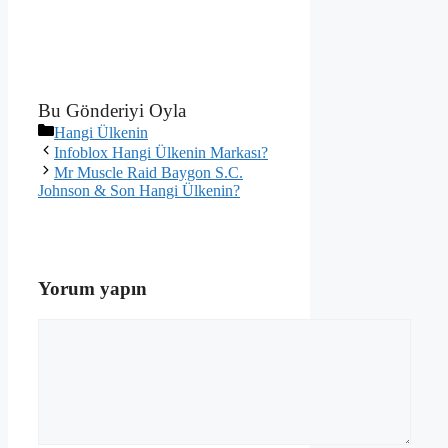
Bu Gönderiyi Oyla
Kategoriler
Hangi Ülkenin
Infoblox Hangi Ülkenin Markası?
Mr Muscle Raid Baygon S.C.
Johnson & Son Hangi Ülkenin?
Yorum yapın
Yorum