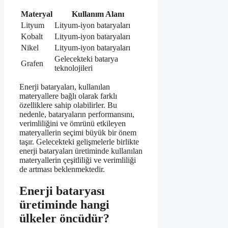
Materyal
Kullanım Alanı
Lityum
Lityum-iyon bataryaları
Kobalt
Lityum-iyon bataryaları
Nikel
Lityum-iyon bataryaları
Gelecekteki batarya
Grafen
teknolojileri
Enerji bataryaları, kullanılan
materyallere bağlı olarak farklı
özelliklere sahip olabilirler. Bu
nedenle, bataryaların performansını,
verimliliğini ve ömrünü etkileyen
materyallerin seçimi büyük bir önem
taşır. Gelecekteki gelişmelerle birlikte
enerji bataryaları üretiminde kullanılan
materyallerin çeşitliliği ve verimliliği
de artması beklenmektedir.
Enerji bataryası
üretiminde hangi
ülkeler öncüdür?