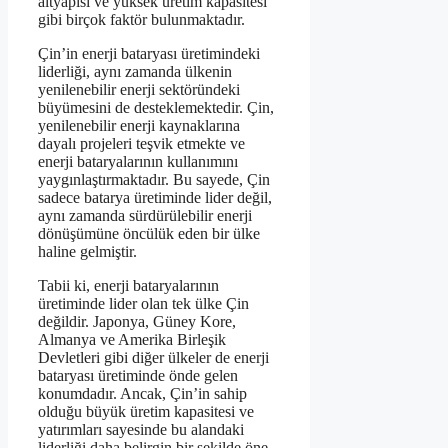
altyapısı ve yüksek üretim kapasitesi
gibi birçok faktör bulunmaktadır.
Çin’in enerji bataryası üretimindeki
liderliği, aynı zamanda ülkenin
yenilenebilir enerji sektöründeki
büyümesini de desteklemektedir. Çin,
yenilenebilir enerji kaynaklarına
dayalı projeleri teşvik etmekte ve
enerji bataryalarının kullanımını
yaygınlaştırmaktadır. Bu sayede, Çin
sadece batarya üretiminde lider değil,
aynı zamanda sürdürülebilir enerji
dönüşümüne öncülük eden bir ülke
haline gelmiştir.
Tabii ki, enerji bataryalarının
üretiminde lider olan tek ülke Çin
değildir. Japonya, Güney Kore,
Almanya ve Amerika Birleşik
Devletleri gibi diğer ülkeler de enerji
bataryası üretiminde önde gelen
konumdadır. Ancak, Çin’in sahip
olduğu büyük üretim kapasitesi ve
yatırımları sayesinde bu alandaki
liderliği daha belirgin bir şekilde öne