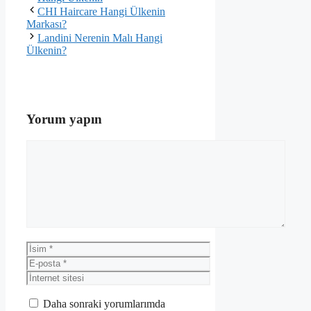
CHI Haircare Hangi Ülkenin
Markası?
Landini Nerenin Malı Hangi
Ülkenin?
Yorum yapın
Yorum
İsim
E-
posta
İnternet
sitesi
Daha sonraki yorumlarımda