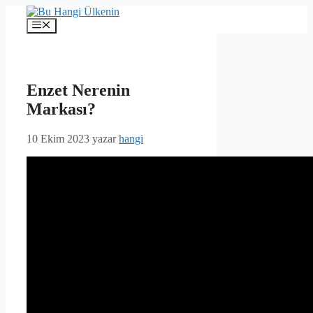
İçeriğe
atla
Menü
Enzet Nerenin
Markası?
10 Ekim 2023
yazar
hangi