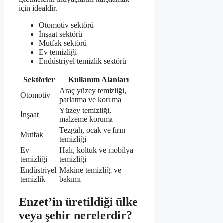
için idealdir.
Otomotiv sektörü
İnşaat sektörü
Mutfak sektörü
Ev temizliği
Endüstriyel temizlik sektörü
Sektörler
Kullanım Alanları
Araç yüzey temizliği,
Otomotiv
parlatma ve koruma
Yüzey temizliği,
İnşaat
malzeme koruma
Tezgah, ocak ve fırın
Mutfak
temizliği
Ev
Halı, koltuk ve mobilya
temizliği
temizliği
Endüstriyel
Makine temizliği ve
temizlik
bakımı
Enzet’in üretildiği ülke
veya şehir nerelerdir?