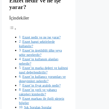
Enzet nedir ve ne işe
yarar?
İçindekiler
Enzet nedir ve ne işe yarar?
Enzet hangi sektörlerde
kullanılır?
Enzet’in üretildiği ülke veya
şehir nerelerdir?
Enzet’in kullanım alanları
nelerdir?
Enzet’in marka değeri ve kalitesi
nasıl değerlendirilir?
Enzet’in kullanıcı yorumları ve
deneyimleri nelerdir?
Enzet’in fiyat aralığı nedir?
Enzet’in yerli ve yabancı
rakipleri kimlerdir?
Enzet markası ile ilgili sürpriz
bilgiler
Sık Sorulan Sorular