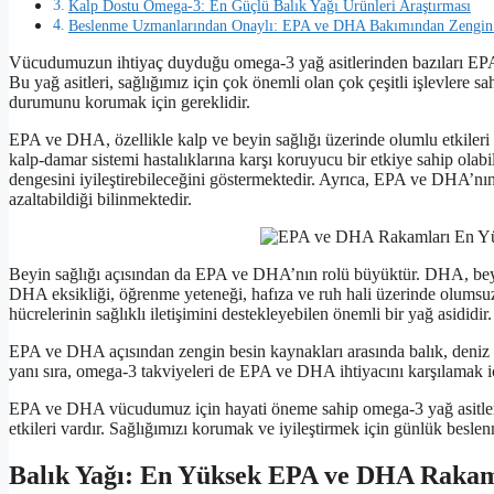
Kalp Dostu Omega-3: En Güçlü Balık Yağı Ürünleri Araştırması
Beslenme Uzmanlarından Onaylı: EPA ve DHA Bakımından Zengin 
Vücudumuzun ihtiyaç duyduğu omega-3 yağ asitlerinden bazıları EPA (
Bu yağ asitleri, sağlığımız için çok önemli olan çok çeşitli işlevlere 
durumunu korumak için gereklidir.
EPA ve DHA, özellikle kalp ve beyin sağlığı üzerinde olumlu etkileri
kalp-damar sistemi hastalıklarına karşı koruyucu bir etkiye sahip olabili
dengesini iyileştirebileceğini göstermektedir. Ayrıca, EPA ve DHA’nı
azaltabildiği bilinmektedir.
Beyin sağlığı açısından da EPA ve DHA’nın rolü büyüktür. DHA, beyin 
DHA eksikliği, öğrenme yeteneği, hafıza ve ruh hali üzerinde olumsuz e
hücrelerinin sağlıklı iletişimini destekleyebilen önemli bir yağ asididir.
EPA ve DHA açısından zengin besin kaynakları arasında balık, deniz ü
yanı sıra, omega-3 takviyeleri de EPA ve DHA ihtiyacını karşılamak içi
EPA ve DHA vücudumuz için hayati öneme sahip omega-3 yağ asitleri
etkileri vardır. Sağlığımızı korumak ve iyileştirmek için günlük bes
Balık Yağı: En Yüksek EPA ve DHA Rakam