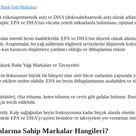
Balık Yağı Markaları
eikosapentaenoik asit) ve DHA (dokosaheksaenoik asit) olarak adlandı
sahiptir. EPA ve DHA’nın vücutta yeterli miktarlarda bulunması, optimal 
 olan önemli besin maddeleridir. EPA ve DHA’nın düzenli olarak alınma
r. Araştırmalar, bu yağ asitlerinin trigliserit seviyelerini düşürerek koles
n kan basıncını düşürmeye yardımcı olduğu ve iltihaplanma riskini
dokusunun büyük bir bileşeni olan sinir hücre zarlarının yapısında yer
tkilere neden olabilir. EPA ise beyin iltihaplanmasını azaltabilen ve si
rünleri, chia tohumu, keten tohumu ve ceviz gibi gıdalar bulunur. Bun
n tercih edilebilir.
dir. Kalp sağlığından beyin fonksiyonuna kadar birçok alanda olumlu
lenmede EPA ve DHA’yı içeren besinlere ve takviyelere yer vermemiz öne
larına Sahip Markalar Hangileri?