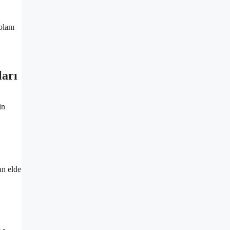
olanı
arı
in
an elde