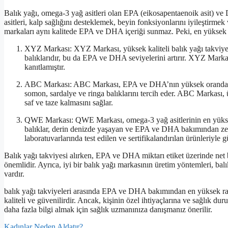
Balık yağı, omega-3 yağ asitleri olan EPA (eikosapentaenoik asit) ve
asitleri, kalp sağlığını desteklemek, beyin fonksiyonlarını iyileştirm
markaları aynı kalitede EPA ve DHA içeriği sunmaz. Peki, en yüksek
XYZ Markası: XYZ Markası, yüksek kaliteli balık yağı takviyeler
balıklarıdır, bu da EPA ve DHA seviyelerini artırır. XYZ Markası
kanıtlamıştır.
ABC Markası: ABC Markası, EPA ve DHA’nın yüksek oranda bulu
somon, sardalye ve ringa balıklarını tercih eder. ABC Markası, 
saf ve taze kalmasını sağlar.
QWE Markası: QWE Markası, omega-3 yağ asitlerinin en yüksek 
balıklar, derin denizde yaşayan ve EPA ve DHA bakımından zen
laboratuvarlarında test edilen ve sertifikalandırılan ürünleriyle g
Balık yağı takviyesi alırken, EPA ve DHA miktarı etiket üzerinde net bir
önemlidir. Ayrıca, iyi bir balık yağı markasının üretim yöntemleri, balı
vardır.
balık yağı takviyeleri arasında EPA ve DHA bakımından en yüksek 
kaliteli ve güvenilirdir. Ancak, kişinin özel ihtiyaçlarına ve sağlık 
daha fazla bilgi almak için sağlık uzmanınıza danışmanız önerilir.
Kadınlar Neden Aldatır?