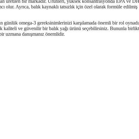
n üretilen bir markadır. Ürünleri, yüksek konsantrasyonda EPA ve D
 olur. Ayrıca, balık kaynaklı tatsızlık için özel olarak formüle edilmiş
günlük omega-3 gereksinimlerinizi karşılamada önemli bir rol oynadı
kaliteli ve güvenilir bir balık yağı ürünü seçebilirsiniz. Bununla birlikt
bir uzmana danışmanız önemlidir.