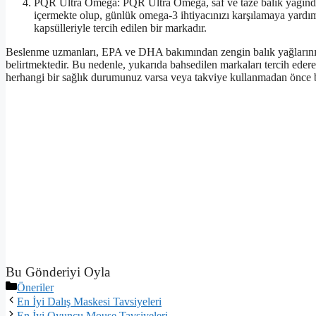
PQR Ultra Omega: PQR Ultra Omega, saf ve taze balık yağında
içermekte olup, günlük omega-3 ihtiyacınızı karşılamaya yardımcı
kapsülleriyle tercih edilen bir markadır.
Beslenme uzmanları, EPA ve DHA bakımından zengin balık yağlarının 
belirtmektedir. Bu nedenle, yukarıda bahsedilen markaları tercih ederek 
herhangi bir sağlık durumunuz varsa veya takviye kullanmadan önce 
Bu Gönderiyi Oyla
Kategoriler
Öneriler
En İyi Dalış Maskesi Tavsiyeleri
En İyi Oyuncu Mouse Tavsiyeleri