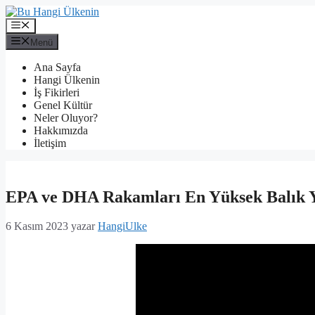
İçeriğe
atla
Menü
Menü
Ana Sayfa
Hangi Ülkenin
İş Fikirleri
Genel Kültür
Neler Oluyor?
Hakkımızda
İletişim
EPA ve DHA Rakamları En Yüksek Balık Ya
6 Kasım 2023
yazar
HangiUlke