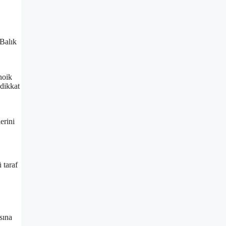
 Balık
noik
 dikkat
erini
 taraf
sına