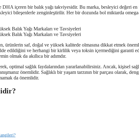
 içeren bir balık yağı takviyesidir. Bu marka, besleyici değeri en 
leyici bileşenlerle zenginleştirilir. Her bir dozunda bol miktarda omeg
 ürünlerin saf, doğal ve yüksek kalitede olmasına dikkat etmek önemli
elde edildiğini ve herhangi bir kirlilik veya toksin içermediğini garanti ed
emin olmak da akıllıca bir adımdır.
, optimal sağlık faydalarından yararlanabilirsiniz. Ancak, kişisel sağ
nışmanız önemlidir. Sağlıklı bir yaşam tarzının bir parçası olarak, denge
tmamak da önemlidir.
idir?
angileri?