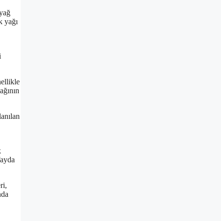
 yağ
k yağı
i
llikle
yağının
lanılan
k
fayda
ri,
nda