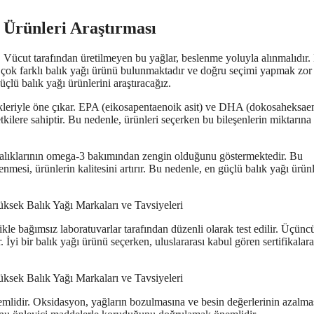
 Ürünleri Araştırması
ir. Vücut tarafından üretilmeyen bu yağlar, beslenme yoluyla alınmalıdır.
k çok farklı balık yağı ürünü bulunmaktadır ve doğru seçimi yapmak zor
lü balık yağı ürünlerini araştıracağız.
erikleriyle öne çıkar. EPA (eikosapentaenoik asit) ve DHA (dokosaheksae
etkilere sahiptir. Bu nedenle, ürünleri seçerken bu bileşenlerin miktarına
alıklarının omega-3 bakımından zengin olduğunu göstermektedir. Bu
nmesi, ürünlerin kalitesini artırır. Bu nedenle, en güçlü balık yağı ürünl
ikle bağımsız laboratuvarlar tarafından düzenli olarak test edilir. Üçüncü
r. İyi bir balık yağı ürünü seçerken, uluslararası kabul gören sertifikalara
nemlidir. Oksidasyon, yağların bozulmasına ve besin değerlerinin azalma