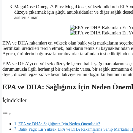
MegaDose Omega-3 Plus: MegaDose, yüksek miktarda EPA ve DHA
düzeye çıkarmak için güçlü antioksidanlar ve diğer sağlık destek
asitleri sunar.
EPA ve DHA rakamları en yüksek olan balık yağı markalarını seçerken,
Sertifikalı üreticileri tercih etmek, balıkların temiz su kaynaklarından 
Ayrıca, ürünlerin bağımsız laboratuvarlar tarafından test edildiğinden 
EPA ve DHA’yı en yüksek düzeyde içeren balık yağı markalarını seçerek
durumunuzla ilgili herhangi bir endişeniz varsa, bir sağlık uzmanına da
diyet, düzenli egzersiz ve besin takviyelerinin doğru kullanımını unu
EPA ve DHA: Sağlığınız İçin Neden Öneml
İçindekiler
EPA ve DHA: Sağlığınız İçin Neden Önemlidir?
Balık Yağı: En Yüksek EPA ve DHA Rakamlarına Sahip Markalar H