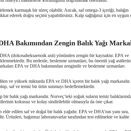
syonu önleyici maddelerle koruduğunu doğrulamak önemlidir.
rlemek karmaşık bir süreç olabilir. Ancak, saf omega-3 içeriği, balığın
ikkat ederek doğru seçimi yapabilirsiniz. Kalp sağlığınız için en uygun 
DHA Bakımından Zengin Balık Yağı Markal
ve DHA (dokosaheksaenoik asit) yönünden zengin bir kaynaktır. EPA ve
eklenmektedir. Bu nedenle, beslenme uzmanları, bu önemli yağ asitlerin
 markaları EPA ve DHA bakımından zengindir ve beslenme uzmanları
dilen ve yüksek miktarda EPA ve DHA içeren bir balık yağı markasıdır.
olup, saf ve temiz bir ürün sunmayı hedeflemektedir.
r balık yağı markasıdır. Norveç’teki soğuk suların temiz balıklarınd
lerinin kokusuz ve kolay sindirilebilir olmasıyla da öne çıkar.
lde edilen saf ve doğal bir balık yağıdır. EPA ve DHA’nın yanı sıra,
. Ürünleri, bağımsız laboratuvarlar tarafından test edilmekte ve kalite