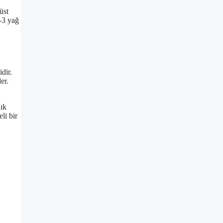
üst
a-3 yağ
dir.
er.
lık
li bir