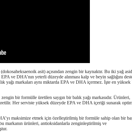
dokosaheksaenoik asit) açısından zengin bir kaynaktır. Bu iki yağ asid
ir. EPA ve DHA’nın yeterli düzeyde alınması kalp ve beyin sağlığını dest
 balık yağı markaları aynı miktarda EPA ve DHA içermez. İşte en yükse
in bir formülle üretilen saygın bir balık yağı markasıdır. Ürünleri,
 üretilir. Her serviste yüksek düzeyde EPA ve DHA içeriği sunarak opti
yı maksimize etmek için özelleştirilmiş bir formüle sahip olan bir ba
 bu markanın ürünleri, antioksidanlarla zenginleştirilmiş ve
ştur.