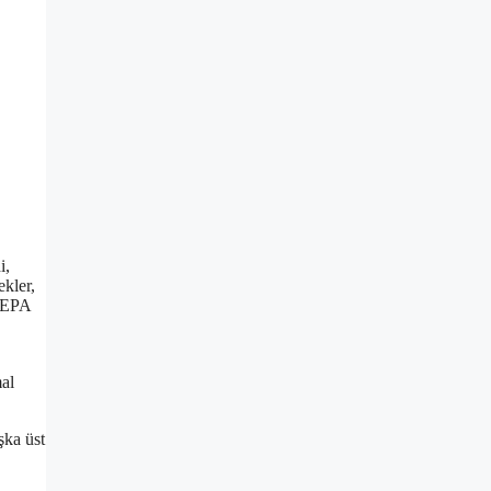
i,
ekler,
k EPA
mal
şka üst