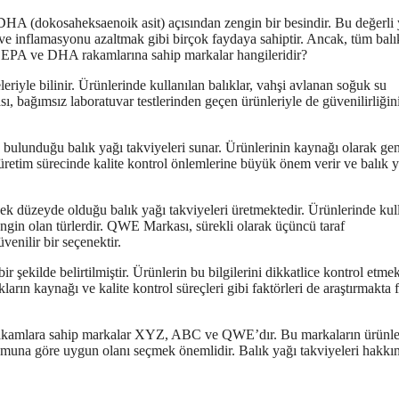
 DHA (dokosaheksaenoik asit) açısından zengin bir besindir. Bu değerli
ek ve inflamasyonu azaltmak gibi birçok faydaya sahiptir. Ancak, tüm balı
 EPA ve DHA rakamlarına sahip markalar hangileridir?
iyle bilinir. Ürünlerinde kullanılan balıklar, vahşi avlanan soğuk su
, bağımsız laboratuvar testlerinden geçen ürünleriyle de güvenilirliğin
nduğu balık yağı takviyeleri sunar. Ürünlerinin kaynağı olarak gene
üretim sürecinde kalite kontrol önlemlerine büyük önem verir ve balık 
düzeyde olduğu balık yağı takviyeleri üretmektedir. Ürünlerinde kul
gin olan türlerdir. QWE Markası, sürekli olarak üçüncü taraf
üvenilir bir seçenektir.
 şekilde belirtilmiştir. Ürünlerin bu bilgilerini dikkatlice kontrol etme
kların kaynağı ve kalite kontrol süreçleri gibi faktörleri de araştırmakta 
rakamlara sahip markalar XYZ, ABC ve QWE’dır. Bu markaların ürünle
durumuna göre uygun olanı seçmek önemlidir. Balık yağı takviyeleri hakkı