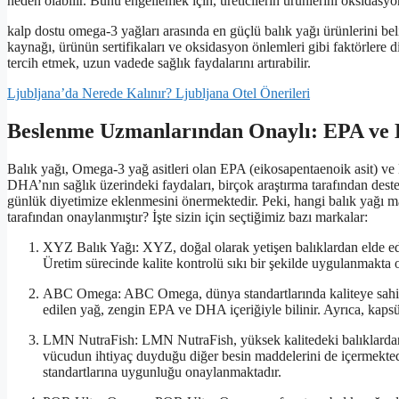
neden olabilir. Bunu engellemek için, üreticilerin ürünlerini oksida
kalp dostu omega-3 yağları arasında en güçlü balık yağı ürünlerini beli
kaynağı, ürünün sertifikaları ve oksidasyon önlemleri gibi faktörlere d
tercih etmek, uzun vadede sağlık faydalarını artırabilir.
Ljubljana’da Nerede Kalınır? Ljubljana Otel Önerileri
Beslenme Uzmanlarından Onaylı: EPA ve 
Balık yağı, Omega-3 yağ asitleri olan EPA (eikosapentaenoik asit) 
DHA’nın sağlık üzerindeki faydaları, birçok araştırma tarafından dest
günlük diyetimize eklenmesini önermektedir. Peki, hangi balık yağı
tarafından onaylanmıştır? İşte sizin için seçtiğimiz bazı markalar:
XYZ Balık Yağı: XYZ, doğal olarak yetişen balıklardan elde e
Üretim sürecinde kalite kontrolü sıkı bir şekilde uygulanmakta 
ABC Omega: ABC Omega, dünya standartlarında kaliteye sahip bi
edilen yağ, zengin EPA ve DHA içeriğiyle bilinir. Ayrıca, kapsül
LMN NutraFish: LMN NutraFish, yüksek kalitedeki balıklardan e
vücudun ihtiyaç duyduğu diğer besin maddelerini de içermektedir
standartlarına uygunluğu onaylanmaktadır.