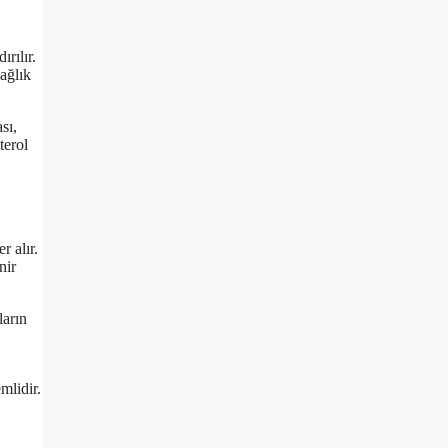
rılır.
sağlık
sı,
terol
 alır.
nir
ların
mlidir.