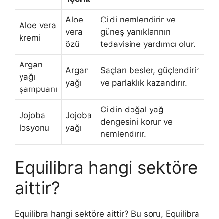
Aloe
Cildi nemlendirir ve
Aloe vera
vera
güneş yanıklarının
kremi
özü
tedavisine yardımcı olur.
Argan
Argan
Saçları besler, güçlendirir
yağı
yağı
ve parlaklık kazandırır.
şampuanı
Cildin doğal yağ
Jojoba
Jojoba
dengesini korur ve
losyonu
yağı
nemlendirir.
Equilibra hangi sektöre
aittir?
Equilibra hangi sektöre aittir? Bu soru, Equilibra