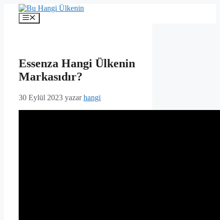
İçeriğe
atla
Menü
Essenza Hangi Ülkenin
Markasıdır?
30 Eylül 2023
yazar
hangi