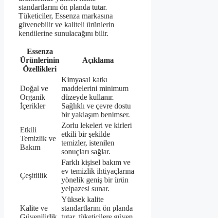
standartlarını ön planda tutar.
Tüketiciler, Essenza markasına
güvenebilir ve kaliteli ürünlerin
kendilerine sunulacağını bilir.
Essenza
Ürünlerinin
Açıklama
Özellikleri
Kimyasal katkı
Doğal ve
maddelerini minimum
Organik
düzeyde kullanır.
İçerikler
Sağlıklı ve çevre dostu
bir yaklaşım benimser.
Zorlu lekeleri ve kirleri
Etkili
etkili bir şekilde
Temizlik ve
temizler, istenilen
Bakım
sonuçları sağlar.
Farklı kişisel bakım ve
ev temizlik ihtiyaçlarına
Çeşitlilik
yönelik geniş bir ürün
yelpazesi sunar.
Yüksek kalite
Kalite ve
standartlarını ön planda
Güvenilirlik
tutar, tüketicilere güven