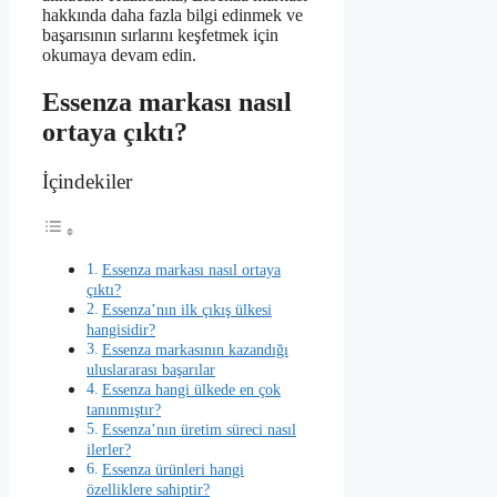
hakkında daha fazla bilgi edinmek ve
başarısının sırlarını keşfetmek için
okumaya devam edin.
Essenza markası nasıl
ortaya çıktı?
İçindekiler
Essenza markası nasıl ortaya
çıktı?
Essenza’nın ilk çıkış ülkesi
hangisidir?
Essenza markasının kazandığı
uluslararası başarılar
Essenza hangi ülkede en çok
tanınmıştır?
Essenza’nın üretim süreci nasıl
ilerler?
Essenza ürünleri hangi
özelliklere sahiptir?