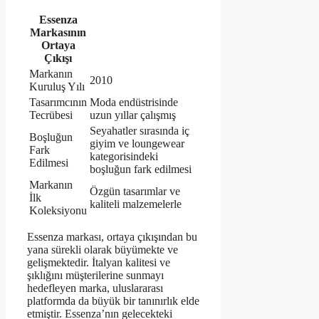
Essenza
Markasının
Ortaya
Çıkışı
Markanın
2010
Kuruluş Yılı
Tasarımcının
Moda endüstrisinde
Tecrübesi
uzun yıllar çalışmış
Seyahatler sırasında iç
Boşluğun
giyim ve loungewear
Fark
kategorisindeki
Edilmesi
boşluğun fark edilmesi
Markanın
Özgün tasarımlar ve
İlk
kaliteli malzemelerle
Koleksiyonu
Essenza markası, ortaya çıkışından bu
yana sürekli olarak büyümekte ve
gelişmektedir. İtalyan kalitesi ve
şıklığını müşterilerine sunmayı
hedefleyen marka, uluslararası
platformda da büyük bir tanınırlık elde
etmiştir. Essenza’nın gelecekteki