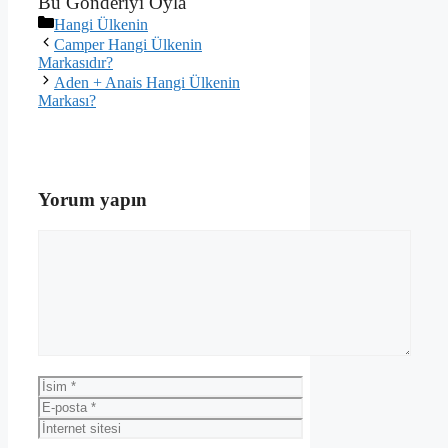
Bu Gönderiyi Oyla
Kategoriler
Hangi Ülkenin
Camper Hangi Ülkenin
Markasıdır?
Aden + Anais Hangi Ülkenin
Markası?
Yorum yapın
Yorum
İsim
E-
posta
İnternet
sitesi