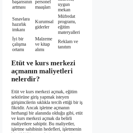
başarısının
personel
uygun
artması
maaşları
mekan
Müfredat
Sınavlara
Kurumsal
programı,
hazırlık
giderler
eğitim
imkanı
materyalleri
İyi bir
Malzeme
Reklam ve
çalışma
ve kitap
tanıtım
ortamı
alımı
Etüt ve kurs merkezi
açmanın maliyetleri
nelerdir?
Etüt ve kurs merkezi açmak, eğitim
sektörüne giriş yapmak isteyen
girişimcilerin sıklıkla tercih ettiği bir iş
fikridir. Ancak işletme açmanın
herhangi bir alanında olduğu gibi, etüt
ve kurs merkezi açmak da belirli
maliyetlere sahiptir. Bu maliyetler,
işletme sahibinin hedefleri, işletmenin