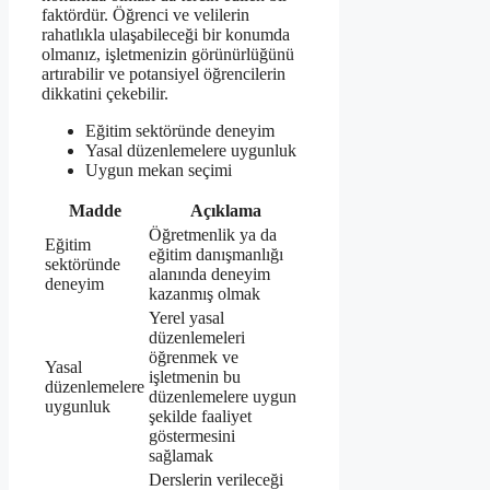
faktördür. Öğrenci ve velilerin
rahatlıkla ulaşabileceği bir konumda
olmanız, işletmenizin görünürlüğünü
artırabilir ve potansiyel öğrencilerin
dikkatini çekebilir.
Eğitim sektöründe deneyim
Yasal düzenlemelere uygunluk
Uygun mekan seçimi
Madde
Açıklama
Öğretmenlik ya da
Eğitim
eğitim danışmanlığı
sektöründe
alanında deneyim
deneyim
kazanmış olmak
Yerel yasal
düzenlemeleri
öğrenmek ve
Yasal
işletmenin bu
düzenlemelere
düzenlemelere uygun
uygunluk
şekilde faaliyet
göstermesini
sağlamak
Derslerin verileceği