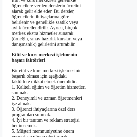
Etüt ve kurs merkezleri genellikle
öğrencilere verilen derslerin ücretini
alarak gelir elde eder. Bu dersler,
öğrencilerin ihtiyaçlarına göre
belirlenir ve genellikle saatlik veya
aylık ücretlendirilir. Ayrıca, birçok
merkez ekstra hizmetler sunarak
(örneğin, sınav hazırlık kursları veya
danışmanlık) gelirlerini artırabilir.
Etüt ve kurs merkezi işletmenin
başarı faktörleri
Bir etüt ve kurs merkezi işletmesinin
başarılı olması için aşağıdaki
faktörlere dikkat etmek önemlidir:
1. Kaliteli eğitim ve öğretim hizmetleri
sunmak.
2. Deneyimli ve uzman öğretmenleri
işe almak.
3. Öğrenci ihtiyaçlarına özel ders
programları sunmak.
4. İyi bir tanıtım ve reklam stratejisi
benimsemek.
5. Müşteri memnuniyetine önem
vermek ve güven oluşturmak.