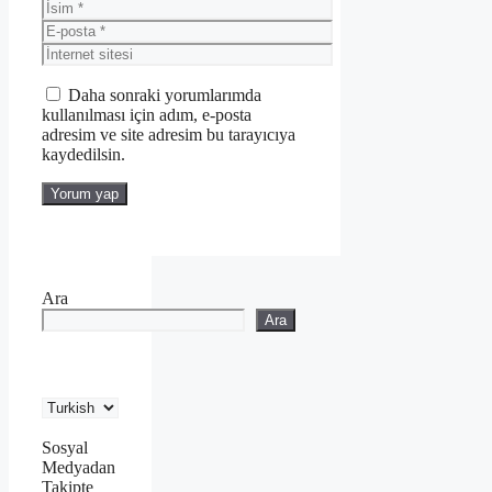
İsim
E-
posta
İnternet
sitesi
Daha sonraki yorumlarımda
kullanılması için adım, e-posta
adresim ve site adresim bu tarayıcıya
kaydedilsin.
Ara
Ara
Sosyal
Medyadan
Takipte