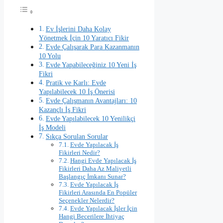
Ev İşlerini Daha Kolay
Yönetmek İçin 10 Yaratıcı Fikir
Evde Çalışarak Para Kazanmanın
10 Yolu
Evde Yapabileceğiniz 10 Yeni İş
Fikri
Pratik ve Karlı: Evde
Yapılabilecek 10 İş Önerisi
Evde Çalışmanın Avantajları: 10
Kazançlı İş Fikri
Evde Yapılabilecek 10 Yenilikçi
İş Modeli
Sıkça Sorulan Sorular
Evde Yapılacak İş
Fikirleri Nedir?
Hangi Evde Yapılacak İş
Fikirleri Daha Az Maliyetli
Başlangıç İmkanı Sunar?
Evde Yapılacak İş
Fikirleri Arasında En Popüler
Seçenekler Nelerdir?
Evde Yapılacak İşler İçin
Hangi Becerilere İhtiyaç