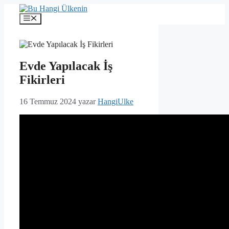
İçeriğe
atla
Menü
Evde Yapılacak İş
Fikirleri
16 Temmuz 2024
yazar
HangiUlke