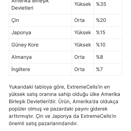
Amerika Birleşik
Yüksek
%35
Devletleri
Çin
Orta
%20
Japonya
Yüksek
%15
Güney Kore
Yüksek
%10
Almanya
Orta
%8
İngiltere
Orta
%7
Yukarıdaki tabloya göre, ExtremeCells’in en
yüksek satış oranına sahip olduğu ülke Amerika
Birleşik Devletleri’dir. Ürün, Amerika’da oldukça
popüler olmuş ve pazardaki payını giderek
arttırmıştır. Çin ve Japonya da ExtremeCells’in
önemli satış pazarlarındandır.