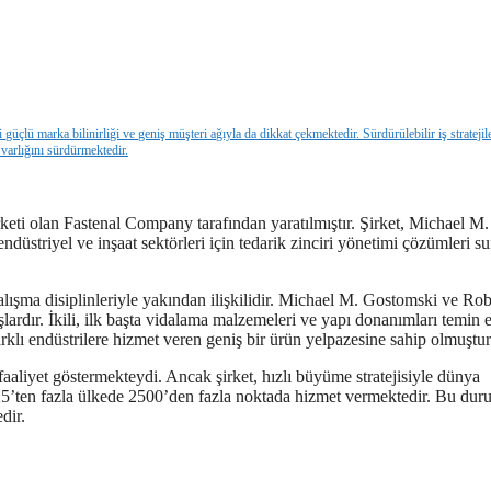
güçlü marka bilinirliği ve geniş müşteri ağıyla da dikkat çekmektedir. Sürdürülebilir iş stratejil
 varlığını sürdürmektedir.
eti olan Fastenal Company tarafından yaratılmıştır. Şirket, Michael M.
striyel ve inşaat sektörleri için tedarik zinciri yönetimi çözümleri s
çalışma disiplinleriyle yakından ilişkilidir. Michael M. Gostomski ve Rob
mışlardır. İkili, ilk başta vidalama malzemeleri ve yapı donanımları temin
klı endüstrilere hizmet veren geniş bir ürün yelpazesine sahip olmuştur
aaliyet göstermekteydi. Ancak şirket, hızlı büyüme stratejisiyle dünya
, 25’ten fazla ülkede 2500’den fazla noktada hizmet vermektedir. Bu dur
dir.