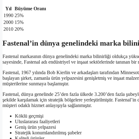
Yıl
Büyüme Oranı
1990
25%
2000
15%
2010
20%
Fastenal’in dünya genelindeki marka bilini
Fastenal markasının dünya genelindeki marka bilinirliği oldukça yüksek
sayesinde, Fastenal adı endüstriyel ve inşaat sektörlerinde tanınan bir 
Fastenal, 1967 yılında Bob Kierlin ve arkadaşları tarafından Minnesot
başlayan şirket, zamanla ürün yelpazesini genişletmiş ve inşaat malzem
müşterilerine sunmaya başlamıştır.
Fastenal, dünya genelinde 25’den fazla ülkede 3.200’den fazla şubeyle h
şekilde karşılamak için stratejik bölgelere yerleştirilmiştir. Fastenal’in 
müşteri odaklı hizmet anlayışıyla sağlanmıştır.
Köklü geçmişi
Uluslararası faaliyetleri
Geniş ürün yelpazesi
Stratejik konumlandırılmış şubeler
Kaliteli ürünler