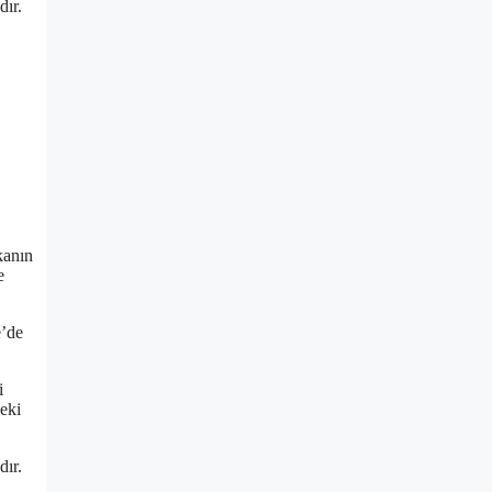
dır.
kanın
e
e’de
i
deki
dır.