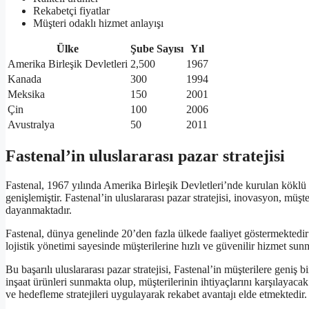
Rekabetçi fiyatlar
Müşteri odaklı hizmet anlayışı
Ülke
Şube Sayısı
Yıl
Amerika Birleşik Devletleri
2,500
1967
Kanada
300
1994
Meksika
150
2001
Çin
100
2006
Avustralya
50
2011
Fastenal’in uluslararası pazar stratejisi
Fastenal, 1967 yılında Amerika Birleşik Devletleri’nde kurulan köklü
genişlemiştir. Fastenal’in uluslararası pazar stratejisi, inovasyon, mü
dayanmaktadır.
Fastenal, dünya genelinde 20’den fazla ülkede faaliyet göstermektedir ve
lojistik yönetimi sayesinde müşterilerine hızlı ve güvenilir hizmet su
Bu başarılı uluslararası pazar stratejisi, Fastenal’in müşterilere geniş 
inşaat ürünleri sunmakta olup, müşterilerinin ihtiyaçlarını karşılayac
ve hedefleme stratejileri uygulayarak rekabet avantajı elde etmektedir.