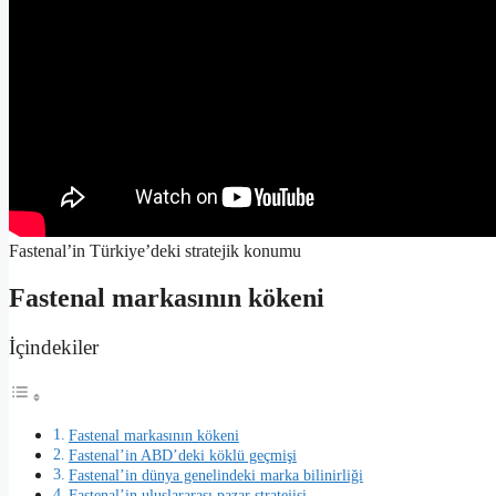
Fastenal’in Türkiye’deki stratejik konumu
Fastenal markasının kökeni
İçindekiler
Fastenal markasının kökeni
Fastenal’in ABD’deki köklü geçmişi
Fastenal’in dünya genelindeki marka bilinirliği
Fastenal’in uluslararası pazar stratejisi