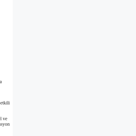
a
etkili
el ve
tasyon