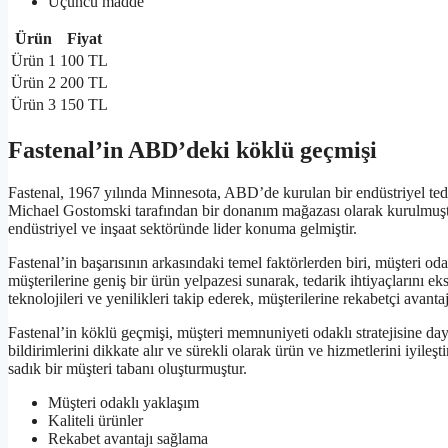
Üçüncü madde
Ürün
Fiyat
Ürün 1
100 TL
Ürün 2
200 TL
Ürün 3
150 TL
Fastenal’in ABD’deki köklü geçmişi
Fastenal, 1967 yılında Minnesota, ABD’de kurulan bir endüstriyel teda
Michael Gostomski tarafından bir donanım mağazası olarak kurulmuştur
endüstriyel ve inşaat sektöründe lider konuma gelmiştir.
Fastenal’in başarısının arkasındaki temel faktörlerden biri, müşteri oda
müşterilerine geniş bir ürün yelpazesi sunarak, tedarik ihtiyaçlarını ek
teknolojileri ve yenilikleri takip ederek, müşterilerine rekabetçi avanta
Fastenal’in köklü geçmişi, müşteri memnuniyeti odaklı stratejisine day
bildirimlerini dikkate alır ve sürekli olarak ürün ve hizmetlerini iyile
sadık bir müşteri tabanı oluşturmuştur.
Müşteri odaklı yaklaşım
Kaliteli ürünler
Rekabet avantajı sağlama