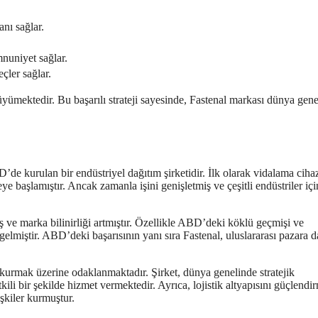
nı sağlar.
nuniyet sağlar.
eçler sağlar.
büyümektedir. Bu başarılı strateji sayesinde, Fastenal markası dünya gen
de kurulan bir endüstriyel dağıtım şirketidir. İlk olarak vidalama cihaz
ye başlamıştır. Ancak zamanla işini genişletmiş ve çeşitli endüstriler içi
üş ve marka bilinirliği artmıştır. Özellikle ABD’deki köklü geçmişi ve
 gelmiştir. ABD’deki başarısının yanı sıra Fastenal, uluslararası pazara d
ğı kurmak üzerine odaklanmaktadır. Şirket, dünya genelinde stratejik
ili bir şekilde hizmet vermektedir. Ayrıca, lojistik altyapısını güçlendi
işkiler kurmuştur.