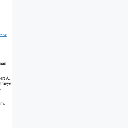
eri ve
unan
ert A.
 etmeye
.
um,