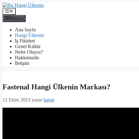
İçeriğe
atla
Menü
Menü
Ana Sayfa
Hangi Ülkenin
İş Fikirleri
Genel Kültür
Neler Oluyor?
Hakkımızda
İletişim
Fastenal Hangi Ülkenin Markası?
12 Ekim 2023
yazar
hangi