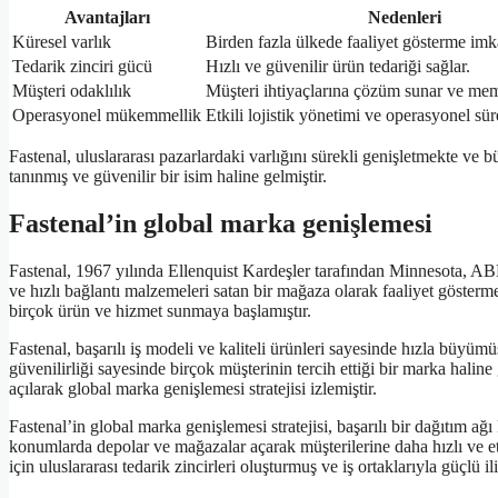
Avantajları
Nedenleri
Küresel varlık
Birden fazla ülkede faaliyet gösterme imka
Tedarik zinciri gücü
Hızlı ve güvenilir ürün tedariği sağlar.
Müşteri odaklılık
Müşteri ihtiyaçlarına çözüm sunar ve mem
Operasyonel mükemmellik
Etkili lojistik yönetimi ve operasyonel sür
Fastenal, uluslararası pazarlardaki varlığını sürekli genişletmekte ve 
tanınmış ve güvenilir bir isim haline gelmiştir.
Fastenal’in global marka genişlemesi
Fastenal, 1967 yılında Ellenquist Kardeşler tarafından Minnesota, ABD’
ve hızlı bağlantı malzemeleri satan bir mağaza olarak faaliyet gösterme
birçok ürün ve hizmet sunmaya başlamıştır.
Fastenal, başarılı iş modeli ve kaliteli ürünleri sayesinde hızla büyüm
güvenilirliği sayesinde birçok müşterinin tercih ettiği bir marka haline
açılarak global marka genişlemesi stratejisi izlemiştir.
Fastenal’in global marka genişlemesi stratejisi, başarılı bir dağıtım a
konumlarda depolar ve mağazalar açarak müşterilerine daha hızlı ve etk
için uluslararası tedarik zincirleri oluşturmuş ve iş ortaklarıyla güçlü il