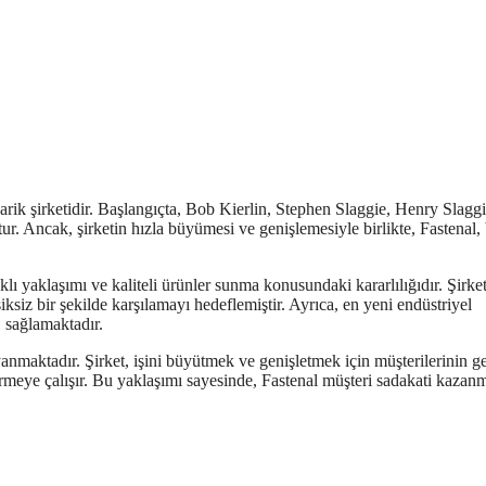
rik şirketidir. Başlangıçta, Bob Kierlin, Stephen Slaggie, Henry Slagg
. Ancak, şirketin hızla büyümesi ve genişlemesiyle birlikte, Fastenal
klı yaklaşımı ve kaliteli ürünler sunma konusundaki kararlılığıdır. Şirket
siksiz bir şekilde karşılamayı hedeflemiştir. Ayrıca, en yeni endüstriyel
j sağlamaktadır.
anmaktadır. Şirket, işini büyütmek ve genişletmek için müşterilerinin ge
ştirmeye çalışır. Bu yaklaşımı sayesinde, Fastenal müşteri sadakati kazan