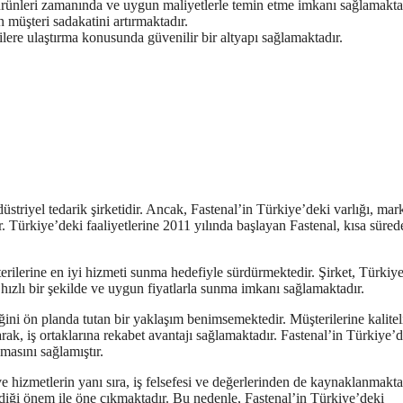
 ürünleri zamanında ve uygun maliyetlerle temin etme imkanı sağlamakta
n müşteri sadakatini artırmaktadır.
erilere ulaştırma konusunda güvenilir bir altyapı sağlamaktadır.
üstriyel tedarik şirketidir. Ancak, Fastenal’in Türkiye’deki varlığı, mar
. Türkiye’deki faaliyetlerine 2011 yılında başlayan Fastenal, kısa süred
terilerine en iyi hizmeti sunma hedefiyle sürdürmektedir. Şirket, Türkiy
ri hızlı bir şekilde ve uygun fiyatlarla sunma imkanı sağlamaktadır.
ğini ön planda tutan bir yaklaşım benimsemektedir. Müşterilerine kalitel
rak, iş ortaklarına rekabet avantajı sağlamaktadır. Fastenal’in Türkiye’
masını sağlamıştır.
 hizmetlerin yanı sıra, iş felsefesi ve değerlerinden de kaynaklanmakta
erdiği önem ile öne çıkmaktadır. Bu nedenle, Fastenal’in Türkiye’deki