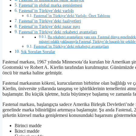
Fastenal’in global marka genişlemesi
Fastenal’in Türkiye’deki varlığı
Fastenal’in Türkiye’deki Varlığı: Özet Tablosu
Fastenal’in Türkiye’deki faaliyetleri
Fastenal’in Türkiye’deki pazar payı
Fastenal’in Türkiye’deki rekabetçi avantajları
Bu rekabetçi avantajların yanı sıra, Fastenal dünya genelindeki 
müşteri odaklı yaklaşımıyla Fastenal, Türkiye’de başarılı bir şekilde
Fastenal’in Türkiye’deki rekabetçi avantajları
Sık Sorulan Sorular
Fastenal markası, 1967 yılında Minnesota’da kurulan bir Amerikan şirk
Gostomski ve Robert A. Kierlin tarafından kurulmuştur. Günümüzde endü
öncü bir marka haline gelmiştir.
Fastenal markasının kökeni, kurucularının birbirine olan bağlılığı ve 
Kierlin, üniversite yıllarında tanışmış ve işbirliklerinin temellerini at
başlamıştır. Bu küçük işletme, hızla büyümeye başlamış ve zamanla far
Fastenal markası, başlangıçta sadece Amerika Birleşik Devletleri’nde f
genelinde marka bilinirliğini artırmaya başlamıştır. Şu anda Fastenal
şirketin küresel marka genişlemesi konusundaki başarısını göstermekte
Birinci madde
İkinci madde