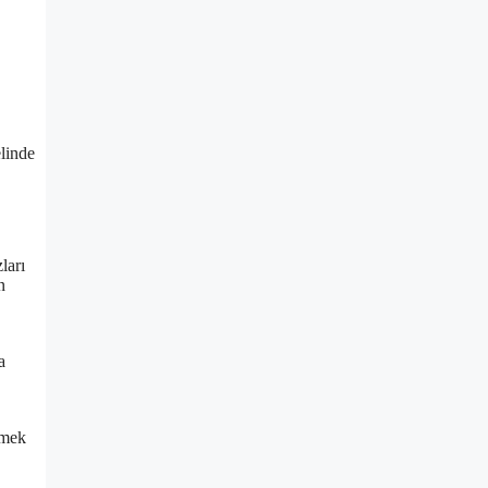
elinde
ları
n
a
rmek