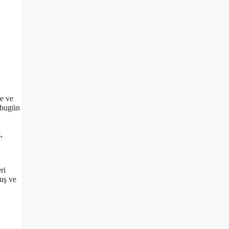
ie ve
, bugün
,
ri
mış ve