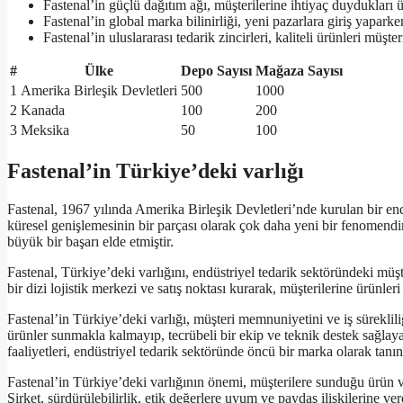
Fastenal’in güçlü dağıtım ağı, müşterilerine ihtiyaç duydukları
Fastenal’in global marka bilinirliği, yeni pazarlara giriş yaparke
Fastenal’in uluslararası tedarik zincirleri, kaliteli ürünleri müşt
#
Ülke
Depo Sayısı
Mağaza Sayısı
1
Amerika Birleşik Devletleri
500
1000
2
Kanada
100
200
3
Meksika
50
100
Fastenal’in Türkiye’deki varlığı
Fastenal, 1967 yılında Amerika Birleşik Devletleri’nde kurulan bir end
küresel genişlemesinin bir parçası olarak çok daha yeni bir fenomendir
büyük bir başarı elde etmiştir.
Fastenal, Türkiye’deki varlığını, endüstriyel tedarik sektöründeki müş
bir dizi lojistik merkezi ve satış noktası kurarak, müşterilerine ürünle
Fastenal’in Türkiye’deki varlığı, müşteri memnuniyetini ve iş süreklili
ürünler sunmakla kalmayıp, tecrübeli bir ekip ve teknik destek sağlaya
faaliyetleri, endüstriyel tedarik sektöründe öncü bir marka olarak tanın
Fastenal’in Türkiye’deki varlığının önemi, müşterilere sunduğu ürün ve
Şirket, sürdürülebilirlik, etik değerlere uyum ve paydaş ilişkilerine v