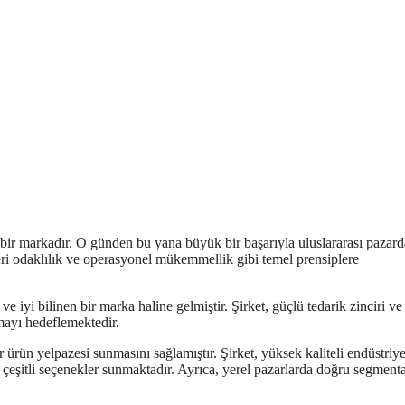
 bir markadır. O günden bu yana büyük bir başarıyla uluslararası pazard
şteri odaklılık ve operasyonel mükemmellik gibi temel prensiplere
 iyi bilinen bir marka haline gelmiştir. Şirket, güçlü tedarik zinciri ve 
nmayı hedeflemektedir.
bir ürün yelpazesi sunmasını sağlamıştır. Şirket, yüksek kaliteli endüstriy
ak çeşitli seçenekler sunmaktadır. Ayrıca, yerel pazarlarda doğru segmen