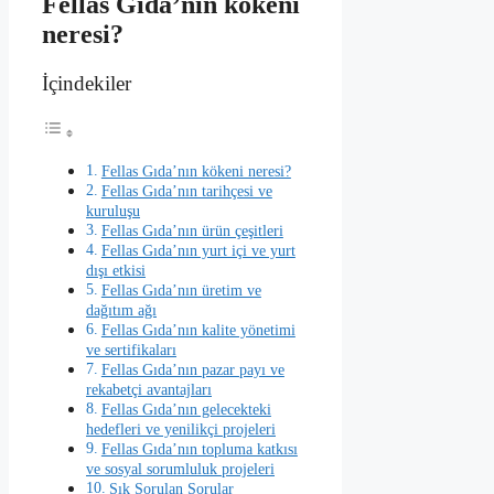
Fellas Gıda’nın kökeni
neresi?
İçindekiler
Fellas Gıda’nın kökeni neresi?
Fellas Gıda’nın tarihçesi ve
kuruluşu
Fellas Gıda’nın ürün çeşitleri
Fellas Gıda’nın yurt içi ve yurt
dışı etkisi
Fellas Gıda’nın üretim ve
dağıtım ağı
Fellas Gıda’nın kalite yönetimi
ve sertifikaları
Fellas Gıda’nın pazar payı ve
rekabetçi avantajları
Fellas Gıda’nın gelecekteki
hedefleri ve yenilikçi projeleri
Fellas Gıda’nın topluma katkısı
ve sosyal sorumluluk projeleri
Sık Sorulan Sorular