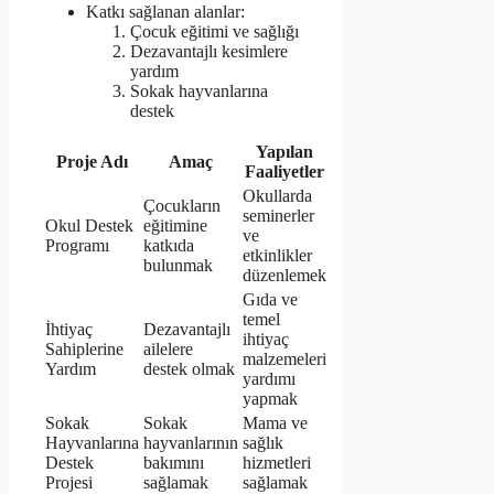
Katkı sağlanan alanlar:
Çocuk eğitimi ve sağlığı
Dezavantajlı kesimlere
yardım
Sokak hayvanlarına
destek
Yapılan
Proje Adı
Amaç
Faaliyetler
Okullarda
Çocukların
seminerler
Okul Destek
eğitimine
ve
Programı
katkıda
etkinlikler
bulunmak
düzenlemek
Gıda ve
temel
İhtiyaç
Dezavantajlı
ihtiyaç
Sahiplerine
ailelere
malzemeleri
Yardım
destek olmak
yardımı
yapmak
Sokak
Sokak
Mama ve
Hayvanlarına
hayvanlarının
sağlık
Destek
bakımını
hizmetleri
Projesi
sağlamak
sağlamak