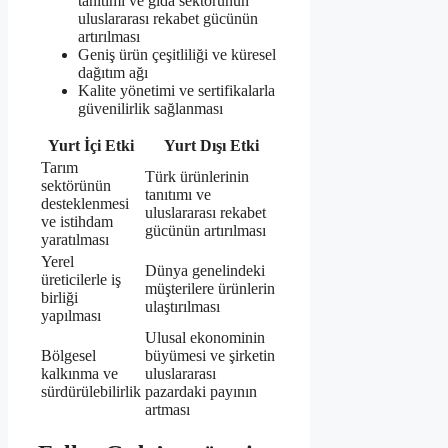
tanıtımı ve gıda sektörünün
uluslararası rekabet gücünün
artırılması
Geniş ürün çeşitliliği ve küresel
dağıtım ağı
Kalite yönetimi ve sertifikalarla
güvenilirlik sağlanması
Yurt İçi Etki
Yurt Dışı Etki
Tarım
Türk ürünlerinin
sektörünün
tanıtımı ve
desteklenmesi
uluslararası rekabet
ve istihdam
gücünün artırılması
yaratılması
Yerel
Dünya genelindeki
üreticilerle iş
müşterilere ürünlerin
birliği
ulaştırılması
yapılması
Ulusal ekonominin
Bölgesel
büyümesi ve şirketin
kalkınma ve
uluslararası
sürdürülebilirlik
pazardaki payının
artması