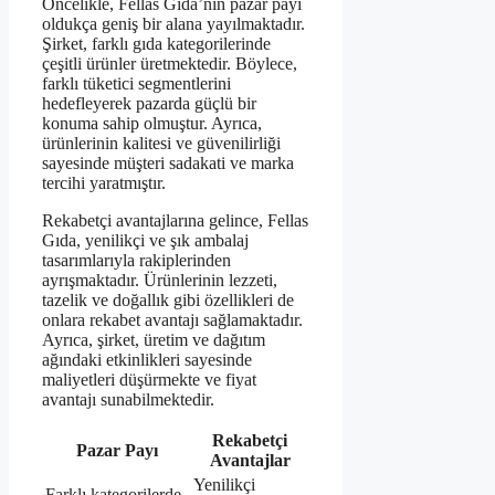
Öncelikle, Fellas Gıda’nın pazar payı
oldukça geniş bir alana yayılmaktadır.
Şirket, farklı gıda kategorilerinde
çeşitli ürünler üretmektedir. Böylece,
farklı tüketici segmentlerini
hedefleyerek pazarda güçlü bir
konuma sahip olmuştur. Ayrıca,
ürünlerinin kalitesi ve güvenilirliği
sayesinde müşteri sadakati ve marka
tercihi yaratmıştır.
Rekabetçi avantajlarına gelince, Fellas
Gıda, yenilikçi ve şık ambalaj
tasarımlarıyla rakiplerinden
ayrışmaktadır. Ürünlerinin lezzeti,
tazelik ve doğallık gibi özellikleri de
onlara rekabet avantajı sağlamaktadır.
Ayrıca, şirket, üretim ve dağıtım
ağındaki etkinlikleri sayesinde
maliyetleri düşürmekte ve fiyat
avantajı sunabilmektedir.
Rekabetçi
Pazar Payı
Avantajlar
Yenilikçi
Farklı kategorilerde