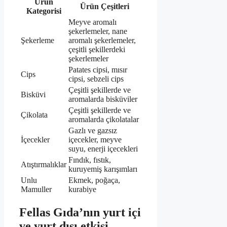
Ürün
Ürün Çeşitleri
Kategorisi
Meyve aromalı
şekerlemeler, nane
Şekerleme
aromalı şekerlemeler,
çeşitli şekillerdeki
şekerlemeler
Patates cipsi, mısır
Cips
cipsi, sebzeli cips
Çeşitli şekillerde ve
Bisküvi
aromalarda bisküviler
Çeşitli şekillerde ve
Çikolata
aromalarda çikolatalar
Gazlı ve gazsız
İçecekler
içecekler, meyve
suyu, enerji içecekleri
Fındık, fıstık,
Atıştırmalıklar
kuruyemiş karışımları
Unlu
Ekmek, poğaça,
Mamuller
kurabiye
Fellas Gıda’nın yurt içi
ve yurt dışı etkisi